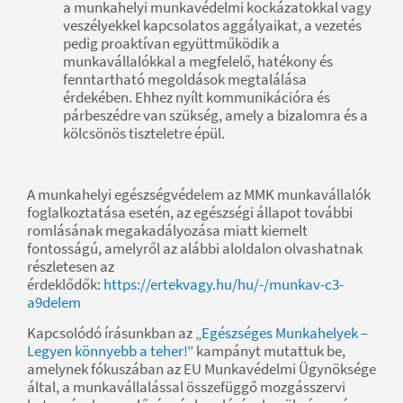
a munkahelyi munkavédelmi kockázatokkal vagy
veszélyekkel kapcsolatos aggályaikat, a vezetés
pedig proaktívan együttműködik a
munkavállalókkal a megfelelő, hatékony és
fenntartható megoldások megtalálása
érdekében. Ehhez nyílt kommunikációra és
párbeszédre van szükség, amely a bizalomra és a
kölcsönös tiszteletre épül.
A munkahelyi egészségvédelem az MMK munkavállalók
foglalkoztatása esetén, az egészségi állapot további
romlásának megakadályozása miatt kiemelt
fontosságú, amelyről az alábbi aloldalon olvashatnak
részletesen az
érdeklődők:
https://ertekvagy.hu/hu/-/munkav-c3-
a9delem
Kapcsolódó írásunkban az „
Egészséges Munkahelyek –
Legyen könnyebb a teher!
” kampányt mutattuk be,
amelynek fókuszában az EU Munkavédelmi Ügynöksége
által, a munkavállalással összefüggő mozgásszervi