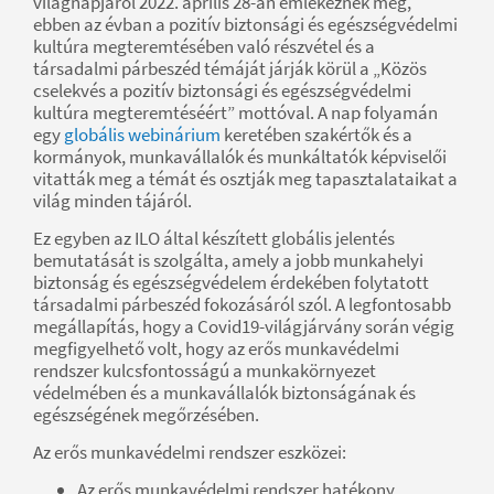
világnapjáról 2022. április 28-án emlékeznek meg,
ebben az évban a pozitív biztonsági és egészségvédelmi
kultúra megteremtésében való részvétel és a
társadalmi párbeszéd témáját járják körül a „Közös
cselekvés a pozitív biztonsági és egészségvédelmi
kultúra megteremtéséért” mottóval. A nap folyamán
egy
globális webinárium
keretében szakértők és a
kormányok, munkavállalók és munkáltatók képviselői
vitatták meg a témát és osztják meg tapasztalataikat a
világ minden tájáról.
Ez egyben az ILO által készített globális jelentés
bemutatását is szolgálta, amely a jobb munkahelyi
biztonság és egészségvédelem érdekében folytatott
társadalmi párbeszéd fokozásáról szól. A legfontosabb
megállapítás, hogy a Covid19-világjárvány során végig
megfigyelhető volt, hogy az erős munkavédelmi
rendszer kulcsfontosságú a munkakörnyezet
védelmében és a munkavállalók biztonságának és
egészségének megőrzésében.
Az erős munkavédelmi rendszer eszközei:
Az erős munkavédelmi rendszer hatékony