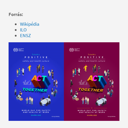
Forrás:
Wikipédia
ILO
ENSZ