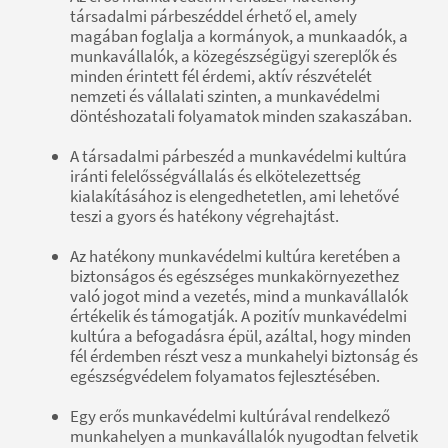
társadalmi párbeszéddel érhető el, amely
magában foglalja a kormányok, a munkaadók, a
munkavállalók, a közegészségügyi szereplők és
minden érintett fél érdemi, aktív részvételét
nemzeti és vállalati szinten, a munkavédelmi
döntéshozatali folyamatok minden szakaszában.
A társadalmi párbeszéd a munkavédelmi kultúra
iránti felelősségvállalás és elkötelezettség
kialakításához is elengedhetetlen, ami lehetővé
teszi a gyors és hatékony végrehajtást.
Az hatékony munkavédelmi kultúra keretében a
biztonságos és egészséges munkakörnyezethez
való jogot mind a vezetés, mind a munkavállalók
értékelik és támogatják. A pozitív munkavédelmi
kultúra a befogadásra épül, azáltal, hogy minden
fél érdemben részt vesz a munkahelyi biztonság és
egészségvédelem folyamatos fejlesztésében.
Egy erős munkavédelmi kultúrával rendelkező
munkahelyen a munkavállalók nyugodtan felvetik