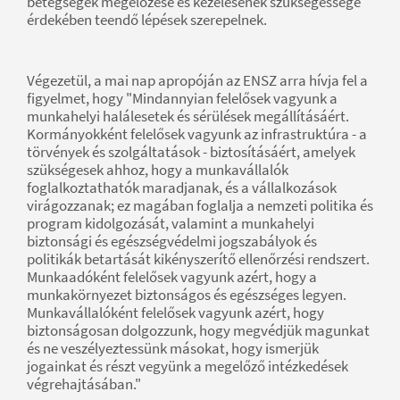
betegségek megelőzése és kezelésének szükségessége
érdekében teendő lépések szerepelnek.
Végezetül, a mai nap apropóján az ENSZ arra hívja fel a
figyelmet, hogy "Mindannyian felelősek vagyunk a
munkahelyi halálesetek és sérülések megállításáért.
Kormányokként felelősek vagyunk az infrastruktúra - a
törvények és szolgáltatások - biztosításáért, amelyek
szükségesek ahhoz, hogy a munkavállalók
foglalkoztathatók maradjanak, és a vállalkozások
virágozzanak; ez magában foglalja a nemzeti politika és
program kidolgozását, valamint a munkahelyi
biztonsági és egészségvédelmi jogszabályok és
politikák betartását kikényszerítő ellenőrzési rendszert.
Munkaadóként felelősek vagyunk azért, hogy a
munkakörnyezet biztonságos és egészséges legyen.
Munkavállalóként felelősek vagyunk azért, hogy
biztonságosan dolgozzunk, hogy megvédjük magunkat
és ne veszélyeztessünk másokat, hogy ismerjük
jogainkat és részt vegyünk a megelőző intézkedések
végrehajtásában."