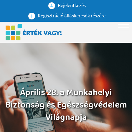
Bejelentkezés
Regisztráció álláskeresők részére
Április 28. a Munkahelyi
Biztonság és Egészségvédelem
Világnapja