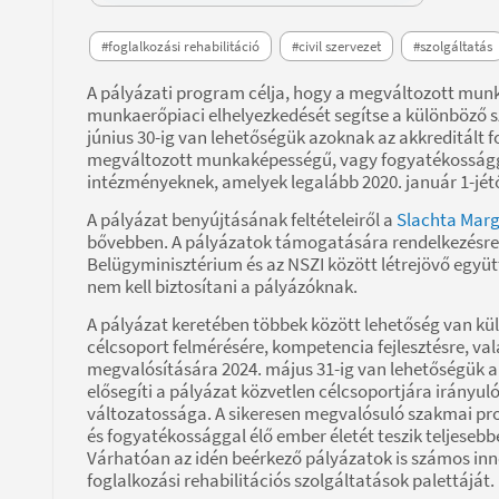
#foglalkozási rehabilitáció
#civil szervezet
#szolgáltatás
A pályázati program célja, hogy a megváltozott mun
munkaerőpiaci elhelyezkedését segítse a különböző 
június 30-ig van lehetőségük azoknak az akkreditált f
megváltozott munkaképességű, vagy fogyatékosságga
intézményeknek, amelyek legalább 2020. január 1-jét
A pályázat benyújtásának feltételeiről a
Slachta Margi
bővebben. A pályázatok támogatására rendelkezésre á
Belügyminisztérium és az NSZI között létrejövő együt
nem kell biztosítani a pályázóknak.
A pályázat keretében többek között lehetőség van kül
célcsoport felmérésére, kompetencia fejlesztésre, v
megvalósítására 2024. május 31-ig van lehetőségük a n
elősegíti a pályázat közvetlen célcsoportjára irány
változatossága. A sikeresen megvalósuló szakmai p
és fogyatékossággal élő ember életét teszik teljesebbé
Várhatóan az idén beérkező pályázatok is számos inn
foglalkozási rehabilitációs szolgáltatások palettáját.