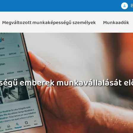
B
Megváltozott munkaképességű személyek
Munkaadók
gű emberek munkavállalását elő