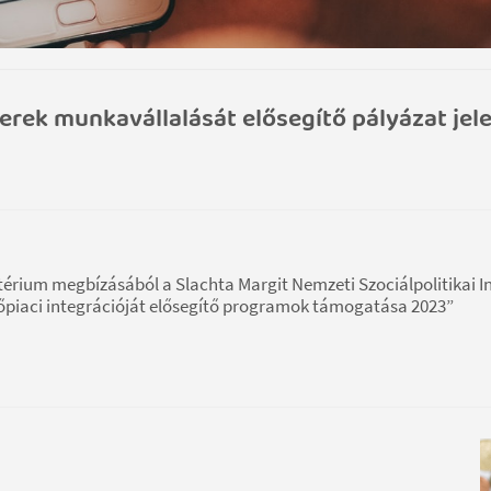
ek munkavállalását elősegítő pályázat jel
ztérium megbízásából a Slachta Margit Nemzeti Szociálpolitikai I
iaci integrációját elősegítő programok támogatása 2023”