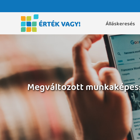
Álláskeresés
Megváltozott munkaképessé