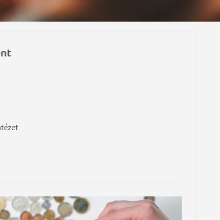
ent
ntézet