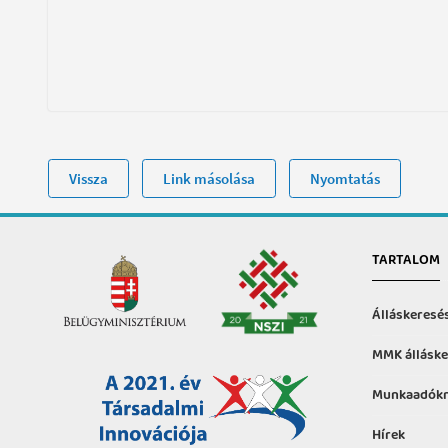
Vissza
Link másolása
Nyomtatás
TARTALOM
Álláskeresé
MMK álláske
Munkaadókn
Hírek