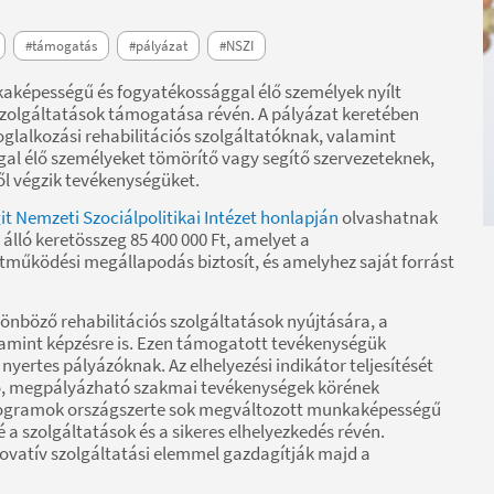
#támogatás
#pályázat
#NSZI
kaképességű és fogyatékossággal élő személyek nyílt
szolgáltatások támogatása révén. A pályázat keretében
oglalkozási rehabilitációs szolgáltatóknak, valamint
l élő személyeket tömörítő vagy segítő szervezeteknek,
ől végzik tevékenységüket.
t Nemzeti Szociálpolitikai Intézet honlapján
olvashatnak
lló keretösszeg 85 400 000 Ft, amelyet a
tműködési megállapodás biztosít, és amelyhez saját forrást
önböző rehabilitációs szolgáltatások nyújtására, a
alamint képzésre is. Ezen támogatott tevékenységük
yertes pályázóknak. Az elhelyezési indikátor teljesítését
uló, megpályázható szakmai tevékenységek körének
rogramok országszerte sok megváltozott munkaképességű
 a szolgáltatások és a sikeres elhelyezkedés révén.
ovatív szolgáltatási elemmel gazdagítják majd a