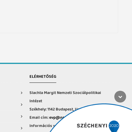
ELÉRHETŐSÉG
Slachta Margit Nemzeti Szociálpolitikai
Intézet
Székhely: 1142 Budapest, Ungvár u. 64-66.
Email cím:
evp@nszi.hu
Információs vonal: +36 30 682-6371