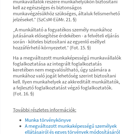
munkavállalók részére munkahelyükön biztosítani
kell az egészséges és biztonságos
munkavégzésükhöz szükséges, általuk felismerhető
jelzéseket.” (SzCsM-EüMr. 21. §)
„A munkáltató a fogyatékos személy munkához
jutásának elősegítése érdekében - a felvételi eljárás
során - köteles biztosítani az egyenlő eséllyel
hozzáférhető környezetet.” (Fot. 15. §)
Ha a megváltozott munkaképességű munkavállalók
foglalkoztatása az integrált foglalkoztatás
keretében nem megvalósítható, úgy számára a
munkához való jogát lehetőség szerint biztosítani
kell. Ilyen munkahelyek az akkreditált munkáltatók,
a fejlesztő foglalkoztatást végző foglalkoztatók.
(Fot. 16. §)
További részletes információk:
Munka törvénykönyve
A megváltozott munkaképességű személyek
ellátásairól és egyes törvények módosításáról