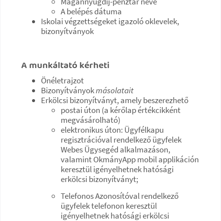
Magánnyugdíj-pénztár neve
A belépés dátuma
Iskolai végzettségeket igazoló oklevelek,
bizonyítványok
A munkáltató kérheti
Önéletrajzot
Bizonyítványok
másolatait
Erkölcsi bizonyítványt, amely beszerezhető
postai úton (a kérőlap értékcikként
megvásárolható)
elektronikus úton: Ügyfélkapu
regisztrációval rendelkező ügyfelek
Webes Ügysegéd alkalmazáson,
valamint OkmányApp mobil applikáción
keresztül igényelhetnek hatósági
erkölcsi bizonyítványt;
Telefonos Azonosítóval rendelkező
ügyfelek telefonon keresztül
igényelhetnek hatósági erkölcsi