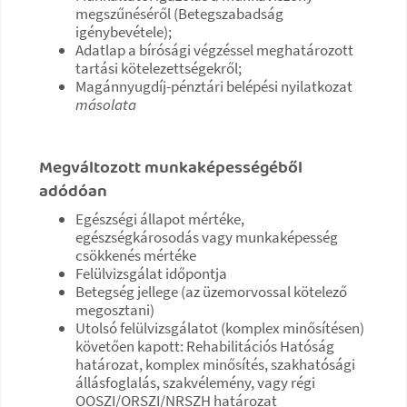
megszűnéséről (Betegszabadság
igénybevétele);
Adatlap a bírósági végzéssel meghatározott
tartási kötelezettségekről;
Magánnyugdíj-pénztári belépési nyilatkozat
másolata
Megváltozott munkaképességéből
adódóan
Egészségi állapot mértéke,
egészségkárosodás vagy munkaképesség
csökkenés mértéke
Felülvizsgálat időpontja
Betegség jellege (az üzemorvossal kötelező
megosztani)
Utolsó felülvizsgálatot (komplex minősítésen)
követően kapott: Rehabilitációs Hatóság
határozat, komplex minősítés, szakhatósági
állásfoglalás, szakvélemény, vagy régi
OOSZI/ORSZI/NRSZH határozat