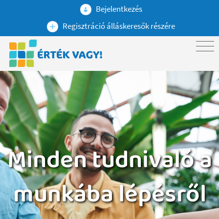
Bejelentkezés
Regisztráció álláskeresők részére
Minden tudnivaló a
munkába lépésről