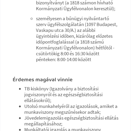
bizonyítványt (a 1818 számon hívható
Kormányzati Ügyfélvonalon keresztül);
személyesen a bűnügyi nyilvántartó
szerv ügyfélszolgálatán (1097 Budapest,
Vaskapu utca 30/A.) az alábbi
ügyintézési időben, kizárólag előzetes
időpontfoglalással (a 1818 számú
Kormányzati Ügyfélvonalon) hétfőtől -
csütörtökig 8:00 és 16:30 között
pénteken: 8:00-14:00 között
Érdemes magával vinnie
TB kiskönyv (Igazolvány a biztosítási
jogviszonyról és az egészségbiztosítási
ellátásokról);
Utolsó munkahelyéről az igazolások, amiket a
munkaviszony megszűnésekor adtak;
Jövedelemigazolás egészségbiztosítási ellátás
megállapításához;
Munkáltatói igazolás a munkaviszony