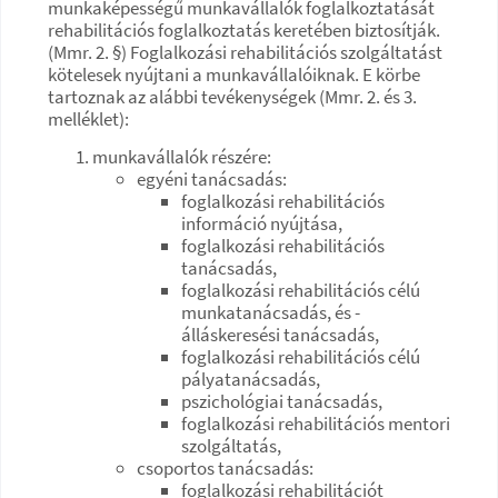
munkaképességű munkavállalók foglalkoztatását
rehabilitációs foglalkoztatás keretében biztosítják.
(Mmr. 2. §) Foglalkozási rehabilitációs szolgáltatást
kötelesek nyújtani a munkavállalóiknak. E körbe
tartoznak az alábbi tevékenységek (Mmr. 2. és 3.
melléklet):
munkavállalók részére:
egyéni tanácsadás:
foglalkozási rehabilitációs
információ nyújtása,
foglalkozási rehabilitációs
tanácsadás,
foglalkozási rehabilitációs célú
munkatanácsadás, és -
álláskeresési tanácsadás,
foglalkozási rehabilitációs célú
pályatanácsadás,
pszichológiai tanácsadás,
foglalkozási rehabilitációs mentori
szolgáltatás,
csoportos tanácsadás:
foglalkozási rehabilitációt