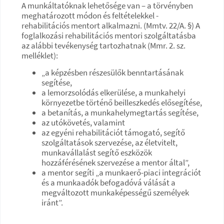
A munkáltatóknak lehetősége van – a törvényben
meghatározott módon és feltételekkel -
rehabilitációs mentort alkalmazni. (Mmtv. 22/A. §) A
foglalkozási rehabilitációs mentori szolgáltatásba
az alábbi tevékenység tartozhatnak (Mmr. 2. sz.
melléklet):
„a képzésben részesülők benntartásának
segítése,
a lemorzsolódás elkerülése, a munkahelyi
környezetbe történő beilleszkedés elősegítése,
a betanítás, a munkahelymegtartás segítése,
az utókövetés, valamint
az egyéni rehabilitációt támogató, segítő
szolgáltatások szervezése, az életvitelt,
munkavállalást segítő eszközök
hozzáférésének szervezése a mentor által”,
a mentor segíti „a munkaerő-piaci integrációt
és a munkaadók befogadóvá válását a
megváltozott munkaképességű személyek
iránt”.