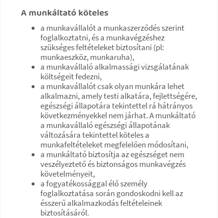
A munkáltató köteles
a munkavállalót a munkaszerződés szerint
foglalkoztatni, és a munkavégzéshez
szükséges feltételeket biztosítani (pl:
munkaeszköz, munkaruha),
a munkavállaló alkalmassági vizsgálatának
költségeit fedezni,
a munkavállalót csak olyan munkára lehet
alkalmazni, amely testi alkatára, fejlettségére,
egészségi állapotára tekintettel rá hátrányos
következményekkel nem járhat. A munkáltató
a munkavállaló egészségi állapotának
változására tekintettel köteles a
munkafeltételeket megfelelően módosítani,
a munkáltató biztosítja az egészséget nem
veszélyeztető és biztonságos munkavégzés
követelményeit,
a fogyatékossággal élő személy
foglalkoztatása során gondoskodni kell az
ésszerű alkalmazkodás feltételeinek
biztosításáról.