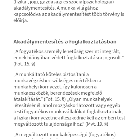
(fizikai, jogi, gazdasági és szociálpszichológiai)
akadálymentesítés. A munka világához
kapcsolódva az akadálymentesítést több törvény is
előírja.
Akadálymentesítés a foglalkoztatásban
„A fogyatékos személy lehetőség szerint integrált,
ennek hiányában védett foglalkoztatásra jogosult.”
(Fot. 15. §)
„A munkáltató köteles biztosítani a
munkavégzéshez szükséges mértékben a
munkahelyi környezet, így különösen a
munkaeszközök, berendezések megfelelő
átalakítását.” (Fot. 15. §) „Olyan munkahelyek
létesítésénél, ahol mozgáskorlátozott vagy egyéb
testi fogyatékos munkavállalókat foglalkoztatnak,
a fizikai környezetnek illeszkednie kell az emberi test
megváltozott tulajdonságaihoz.” (Mvt. 19. §)
„A megváltozott munkaképességű (fogyatékos)