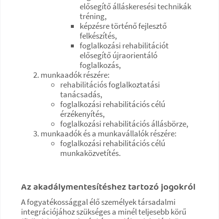
elősegítő álláskeresési technikák
tréning,
képzésre történő fejlesztő
felkészítés,
foglalkozási rehabilitációt
elősegítő újraorientáló
foglalkozás,
munkaadók részére:
rehabilitációs foglalkoztatási
tanácsadás,
foglalkozási rehabilitációs célú
érzékenyítés,
foglalkozási rehabilitációs állásbörze,
munkaadók és a munkavállalók részére:
foglalkozási rehabilitációs célú
munkaközvetítés.
Az akadálymentesítéshez tartozó jogokról
A fogyatékossággal élő személyek társadalmi
integrációjához szükséges a minél teljesebb körű