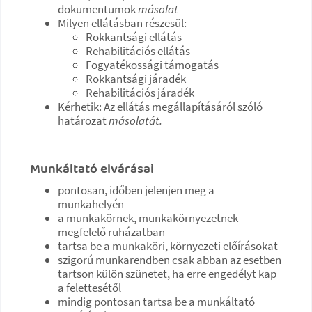
dokumentumok
másolat
Milyen ellátásban részesül:
Rokkantsági ellátás
Rehabilitációs ellátás
Fogyatékossági támogatás
Rokkantsági járadék
Rehabilitációs járadék
Kérhetik: Az ellátás megállapításáról szóló
határozat
másolatát.
Munkáltató elvárásai
pontosan, időben jelenjen meg a
munkahelyén
a munkakörnek, munkakörnyezetnek
megfelelő ruházatban
tartsa be a munkaköri, környezeti előírásokat
szigorú munkarendben csak abban az esetben
tartson külön szünetet, ha erre engedélyt kap
a felettesétől
mindig pontosan tartsa be a munkáltató