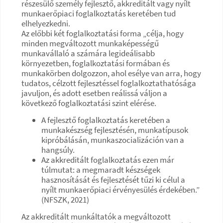
részesülő személy fejlesztő, akkreditált vagy nyílt
munkaerőpiaci foglalkoztatás keretében tud
elhelyezkedni.
Az előbbi két foglalkoztatási forma „célja, hogy
minden megváltozott munkaképességű
munkavállaló a számára legideálisabb
környezetben, foglalkoztatási formában és
munkakörben dolgozzon, ahol esélye van arra, hogy
tudatos, célzott fejlesztéssel foglalkoztathatósága
javuljon, és adott esetben reálissá váljon a
következő foglalkoztatási szint elérése.
A fejlesztő foglalkoztatás keretében a
munkakészség fejlesztésén, munkatípusok
kipróbálásán, munkaszocializáción van a
hangsúly.
Az akkreditált foglalkoztatás ezen már
túlmutat: a megmaradt készségek
hasznosítását és fejlesztését tűzi ki célul a
nyílt munkaerőpiaci érvényesülés érdekében.”
(NFSZK, 2021)
Az akkreditált munkáltatók a megváltozott