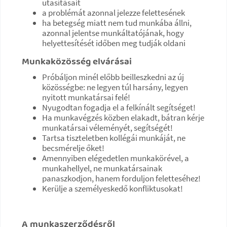
utasításait
a problémát azonnal jelezze felettesének
ha betegség miatt nem tud munkába állni,
azonnal jelentse munkáltatójának, hogy
helyettesítését időben meg tudják oldani
Munkaközösség elvárásai
Próbáljon minél előbb beilleszkedni az új
közösségbe: ne legyen túl harsány, legyen
nyitott munkatársai felé!
Nyugodtan fogadja el a felkínált segítséget!
Ha munkavégzés közben elakadt, bátran kérje
munkatársai véleményét, segítségét!
Tartsa tiszteletben kollégái munkáját, ne
becsmérelje őket!
Amennyiben elégedetlen munkakörével, a
munkahellyel, ne munkatársainak
panaszkodjon, hanem forduljon feletteséhez!
Kerülje a személyeskedő konfliktusokat!
A munkaszerződésről