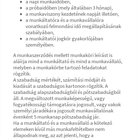
a napi munkaidőben,
a próbaidőben (mely általában 3 hónap),
a munkaviszony kezdetének napját illetően,
a munkáltatóra és a munkavállalóra
vonatkozó felmondási idő megállapításának
szabályában,
a munkáltatói jogkör gyakorlójában
személyében.
A munkaszerződés mellett munkaköri leírást is
aláírja mind a munkáltató és mind a munkavállaló,
melyben a munkakörbe tartozó feladatokat
rögzítik.
A szabadság mértékét, számítási módját és
kiadását a szabadságos kartonon rögzítik. A
szabadság alapszabadságból és pótszabadságból
áll. A megváltozott munkaképességű, vagy
fogyatékossági támogatásra jogosult, vagy vakok
személyi járadékára jogosult munkavállalónak
évenként 5 munkanap pótszabadság jár.
Ha a munkáltató és a munkavállaló a kötelező
elemeken kívül más munkafeltételben nem
állapodnak meg, az azt jelenti, hogy a