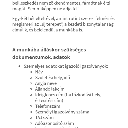
beilleszkedés nem zökkenőmentes, fáradtnak érzi
magát. Semmiképpen ne adja fel!
Egy-két hét elteltével, amint rutint szerez, felméri és
megismeri az „új terepet”, a kezdeti bizonytalanság
elmúlik, és belelendül a munkába is.
A munkába álláskor szükséges
dokumentumok, adatok
Személyes adatokat igazoló igazolványok:
Név
Születési hely, idő
Anyja neve
Állandó lakcím
Ideiglenes cím (tartózkodási hely,
értesítési cím)
Telefonszám
Személyi igazolvány száma
TAJ szám
Adóazonosító szám