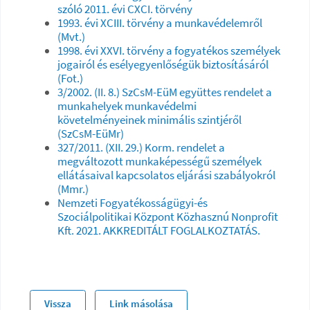
szóló 2011. évi CXCI. törvény
1993. évi XCIII. törvény a munkavédelemről
(Mvt.)
1998. évi XXVI. törvény a fogyatékos személyek
jogairól és esélyegyenlőségük biztosításáról
(Fot.)
3/2002. (II. 8.) SzCsM-EüM együttes rendelet a
munkahelyek munkavédelmi
követelményeinek minimális szintjéről
(SzCsM-EüMr)
327/2011. (XII. 29.) Korm. rendelet a
megváltozott munkaképességű személyek
ellátásaival kapcsolatos eljárási szabályokról
(Mmr.)
Nemzeti Fogyatékosságügyi-és
Szociálpolitikai Központ Közhasznú Nonprofit
Kft. 2021. AKKREDITÁLT FOGLALKOZTATÁS.
Vissza
Link másolása