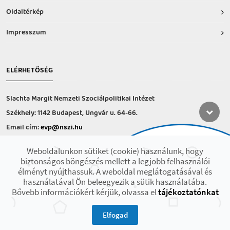
Oldaltérkép
Impresszum
ELÉRHETŐSÉG
Slachta Margit Nemzeti Szociálpolitikai Intézet
Székhely: 1142 Budapest, Ungvár u. 64-66.
Email cím:
evp@nszi.hu
Információs vonal: +36 30 682-6371
Weboldalunkon sütiket (cookie) használunk, hogy
hétfő-csütörtök: 8:00-16:00
biztonságos böngészés mellett a legjobb felhasználói
péntek: 8:00-14.00
élményt nyújthassuk. A weboldal meglátogatásával és
használatával Ön beleegyezik a sütik használatába.
Bővebb információkért kérjük, olvassa el
tájékoztatónkat
2021 © Minden jog fenntartva! Készült az EFOP-1.9.3-VEKOP-17 projekt
keretében.
Elfogad