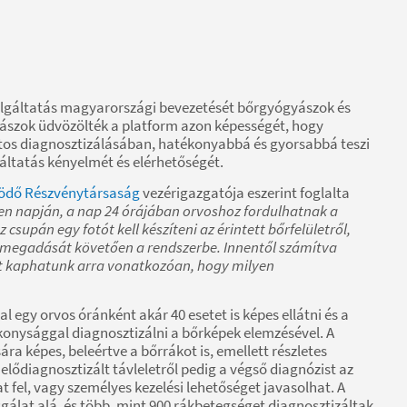
zolgáltatás magyarországi bevezetését bőrgyógyászok és
yászok üdvözölték a platform azon képességét, hogy
os diagnosztizálásában, hatékonyabbá és gyorsabbá teszi
gáltatás kényelmét és elérhetőségét.
ködő Részvénytársaság
vezérigazgatója eszerint foglalta
en napján, a nap 24 órájában orvoshoz fordulhatnak a
csupán egy fotót kell készíteni az érintett bőrfelületről,
ám megadását követően a rendszerbe. Innentől számítva
ést kaphatunk arra vonatkozóan, hogy milyen
 egy orvos óránként akár 40 esetet is képes ellátni és a
onysággal diagnosztizálni a bőrképek elemzésével. A
a képes, beleértve a bőrrákot is, emellett részletes
 elődiagnosztizált távleletről pedig a végső diagnózist az
rhat fel, vagy személyes kezelési lehetőséget javasolhat. A
sgálat alá, és több, mint 900 rákbetegséget diagnosztizáltak