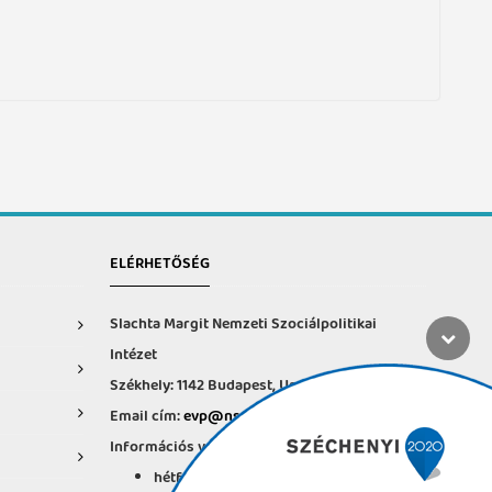
ELÉRHETŐSÉG
Slachta Margit Nemzeti Szociálpolitikai
Intézet
Székhely: 1142 Budapest, Ungvár u. 64-66.
Email cím:
evp@nszi.hu
Információs vonal: +36 30 682-6371
hétfő-csütörtök: 8:00-16:00