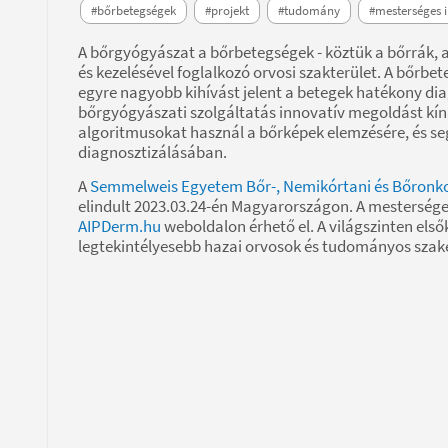
#bőrbetegségek
#projekt
#tudomány
#mesterséges i
A bőrgyógyászat a bőrbetegségek - köztük a bőrrák, 
és kezelésével foglalkozó orvosi szakterület. A bőr
egyre nagyobb kihívást jelent a betegek hatékony dia
bőrgyógyászati szolgáltatás innovatív megoldást kíná
algoritmusokat használ a bőrképek elemzésére, és s
diagnosztizálásában.
A
Semmelweis Egyetem Bőr-, Nemikórtani és Bőronkol
elindult 2023.03.24-én Magyarországon. A mesterséges
AIPDerm.hu
weboldalon érhető el. A világszinten első
legtekintélyesebb hazai orvosok és tudományos szak