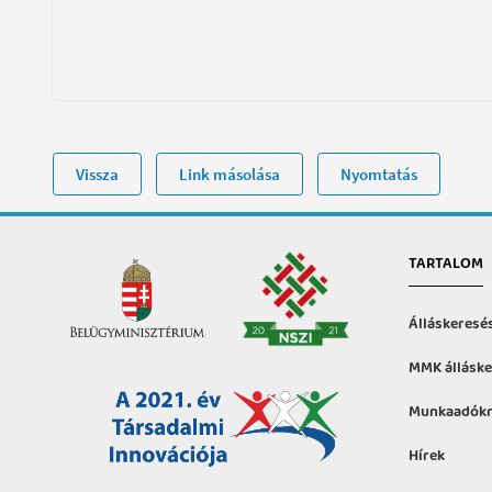
Vissza
Link másolása
Nyomtatás
TARTALOM
Álláskeresé
MMK álláske
Munkaadókn
Hírek