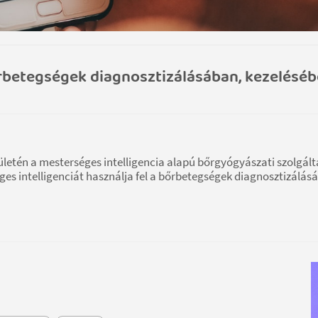
őrbetegségek diagnosztizálásában, kezelésé
ületén a mesterséges intelligencia alapú bőrgyógyászati szolgált
éges intelligenciát használja fel a bőrbetegségek diagnosztizálás