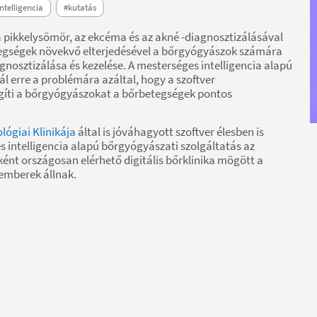
ntelligencia
#kutatás
a pikkelysömör, az ekcéma és az akné -diagnosztizálásával
betegségek növekvő elterjedésével a bőrgyógyászok számára
gnosztizálása és kezelése. A mesterséges intelligencia alapú
l erre a problémára azáltal, hogy a szoftver
egíti a bőrgyógyászokat a bőrbetegségek pontos
ógiai Klinikája
által is jóváhagyott szoftver élesben is
 intelligencia alapú bőrgyógyászati szolgáltatás az
ként országosan elérhető digitális bőrklinika mögött a
emberek állnak.