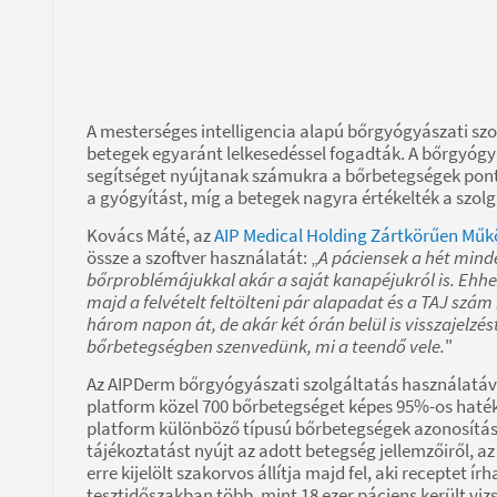
A mesterséges intelligencia alapú bőrgyógyászati s
betegek egyaránt lelkesedéssel fogadták. A bőrgyóg
segítséget nyújtanak számukra a bőrbetegségek pont
a gyógyítást, míg a betegek nagyra értékelték a szol
Kovács Máté, az
AIP Medical Holding Zártkörűen Mű
össze a szoftver használatát: „
A páciensek a hét mind
bőrproblémájukkal akár a saját kanapéjukról is. Ehhez 
majd a felvételt feltölteni pár alapadat és a TAJ sz
három napon át, de akár két órán belül is visszajelz
bőrbetegségben szenvedünk, mi a teendő vele.
"
Az AIPDerm bőrgyógyászati szolgáltatás használatával
platform közel 700 bőrbetegséget képes 95%-os haték
platform különböző típusú bőrbetegségek azonosításár
tájékoztatást nyújt az adott betegség jellemzőiről, az
erre kijelölt szakorvos állítja majd fel, aki receptet í
tesztidőszakban több, mint 18 ezer páciens került viz