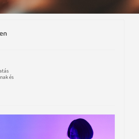
ben
atás
ának és