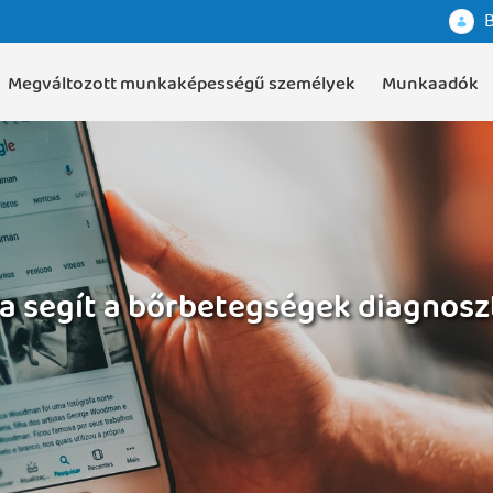
B
Megváltozott munkaképességű személyek
Munkaadók
ia segít a bőrbetegségek diagnosz