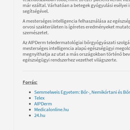
már ezáltal. Várhatóan a betegek gyógyulási esélyei 
segítségével.
A mesterséges intelligencia felhasználása az egészs
orvosi szakterületen is ígéretes eredményeket mutatott
szemészetet.
Az AIPDerm teledermatológiai bőrgyógyászati szolgál
mesterséges intelligencia alapú egészségügyi megold
megnyithatja az utat a más országokban történő be
egészségügyi rendszerhez vezethet világszerte.
Forrás:
Semmelweis Egyetem: Bőr-, Nemikórtani és Bőr
Telex
AIPDerm
Medicalonline.hu
24.hu