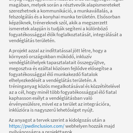
magában, melyek során a résztvevők alapismereteket
szerezhetnek a kommunikáció, a munkavállalás, a
felszolgálás és a konyhai munka területén. Elsősorban
képzőknek, trénereknek szól, akik a megszerzett
ismeretek alapján is tudják segíteni a különböző
fogyatékossággal élők foglalkoztatását, integrálását a
vendéglátás területén.
A projekt azzal az indíttatással jött létre, hogy a
környező országokban működő, inkluzív
vendéglátóhelyek tapasztalatait összegyűjtve,
megosztva és ezáltal közösen fejlődve elősegítse a
fogyatékossággal élő munkakezdő fiatalok
elhelyezkedését a vendéglátás területén. A
tréninganyag közös megalkotásával és közzétételével
az a cél, hogy minél több fogyatékossággal élő fiatal
kaphasson esélyt a vendéglátásban való
érvényesülésre, mivel ez a terület az integrációra,
inklúzióra is nagyszerű lehetőséget nyújt.
Az anyagot a tervek szerint a kidolgozás után a
https://pwdinclusion.com/
webhelyen hozzák majd
nyilvánosságra a projekttagok.