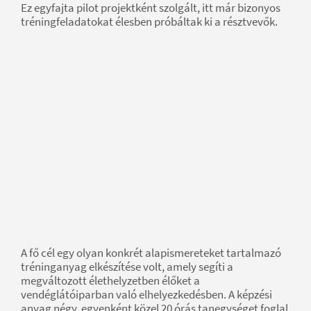
Ez egyfajta pilot projektként szolgált, itt már bizonyos
tréningfeladatokat élesben próbáltak ki a résztvevők.
A fő cél egy olyan konkrét alapismereteket tartalmazó
tréninganyag elkészítése volt, amely segíti a
megváltozott élethelyzetben élőket a
vendéglátóiparban való elhelyezkedésben. A képzési
anyag négy, egyenként közel 20 órás tanegységet foglal