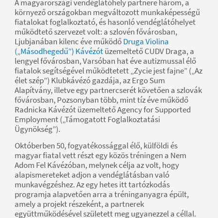
A magyarországi vendéglátóhely partnere három, a
környező országokban megváltozott munkaképességű
fiatalokat foglalkoztató, és hasonló vendéglátóhelyet
működtető szervezet volt: a szlovén fővárosban,
Ljubjanában kilenc éve működő
Druga Violina
(„Másodhegedű”) Kávézót
üzemeltető CUDV Draga, a
lengyel fővárosban, Varsóban hat éve autizmussal élő
fiatalok segítségével működtetett „Zycie jest fajne” („Az
élet szép”) Klubkávézó gazdája, az Ergo Sum
Alapítvány, illetve egy partnercserét követően a szlovák
fővárosban, Pozsonyban több, mint tíz éve működő
Radnicka Kávézót üzemeltető Agency for Supported
Employment („Támogatott Foglalkoztatási
Ügynökség”).
Októberben 50, fogyatékossággal élő, külföldi és
magyar fiatal vett részt egy közös tréningen a Nem
Adom Fel Kávézóban, melynek célja az volt, hogy
alapismereteket adjon a vendéglátásban való
munkavégzéshez. Az egy hetes itt tartózkodás
programja alapvetően arra a tréninganyagra épült,
amely a projekt részeként, a partnerek
együttműködésével született meg ugyanezzel a céllal.