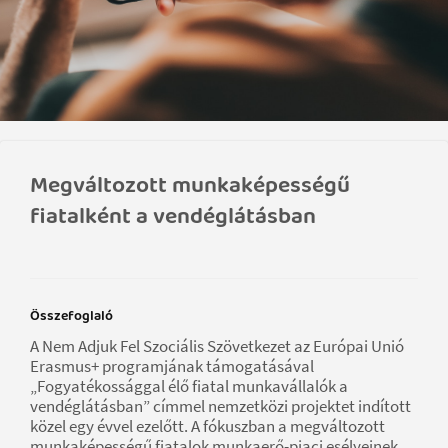
Megváltozott munkaképességű
fiatalként a vendéglátásban
Összefoglaló
A Nem Adjuk Fel Szociális Szövetkezet az Európai Unió
Erasmus+ programjának támogatásával
„Fogyatékossággal élő fiatal munkavállalók a
vendéglátásban” címmel nemzetközi projektet indított
közel egy évvel ezelőtt. A fókuszban a megváltozott
munkaképességű fiatalok munkaerő-piaci esélyeinek