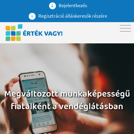
Bejelentkezés
Regisztráció álláskeresők részére
Megváltozott munkaképességű
fiatalként a vendéglátásban