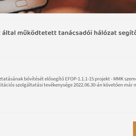
t által működtetett tanácsadói hálózat segít
atásának bővítését elősegítő EFOP-1.1.1-15 projekt - MMK szem
litációs szolgáltatási tevékenysége 2022.06.30-án követően már 