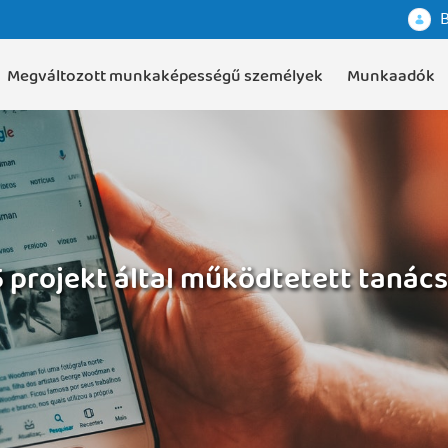
B
Megváltozott munkaképességű személyek
Munkaadók
15 projekt által működtetett tanác