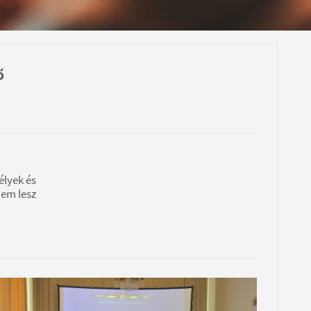
ő
élyek és
nem lesz