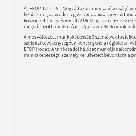
Az EFOP-1.1.1-15, "Megváltozott munkaképességű em
kezdte meg az eredetileg 25 hónaposra tervezett mű
köszönhetően egészen 2022.06.30-ig, azaz összességé
megváltozott munkaképességű személyek munkaváll
A megváltozott munkaképességű személyek foglalkozta
szakmai tevékenységét a konvergencia régiókban val
EFOP irodát. A tanácsadói hálózat munkájának ered
munkaképességű személy kerülhetett bevonásra a prog