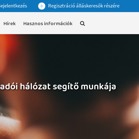
ejelentkezés
Regisztráció álláskeresők részére
Hírek
Hasznos információk
sadói hálózat segítő munkája