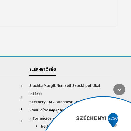
ELÉRHETŐSÉG
Slachta Margit Nemzeti Szociálpolitikai
Intézet
Székhely: 1142 Budapest, Ungvár u. 64-66.
Email cím:
evp@nszi.hu
Információs vonal: +36 30 682-6371
hétfő-csütörtök: 8:00-16:00