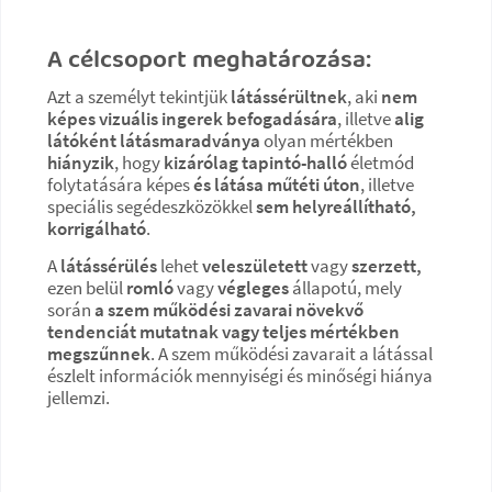
A célcsoport meghatározása:
Azt a személyt tekintjük
látássérültnek
, aki
nem
képes vizuális ingerek befogadására
, illetve
alig
látóként látásmaradványa
olyan mértékben
hiányzik
, hogy
kizárólag tapintó-halló
életmód
folytatására képes
és látása műtéti úton
, illetve
speciális segédeszközökkel
sem helyreállítható,
korrigálható
.
A
látássérülés
lehet
veleszületett
vagy
szerzett,
ezen belül
romló
vagy
végleges
állapotú, mely
során
a szem működési zavarai növekvő
tendenciát mutatnak vagy teljes mértékben
megszűnnek
. A szem működési zavarait a látással
észlelt információk mennyiségi és minőségi hiánya
jellemzi.