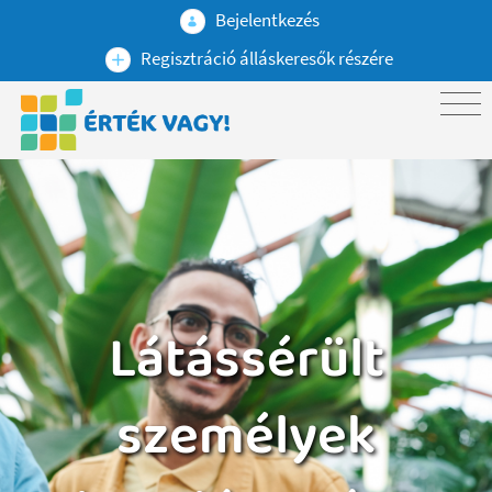
Bejelentkezés
Regisztráció álláskeresők részére
Látássérült
személyek