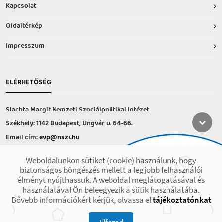
Kapcsolat
Oldaltérkép
Impresszum
ELÉRHETŐSÉG
Slachta Margit Nemzeti Szociálpolitikai Intézet
Székhely: 1142 Budapest, Ungvár u. 64-66.
Email cím:
evp@nszi.hu
Információs vonal: +36 30 682-6371
Weboldalunkon sütiket (cookie) használunk, hogy
hétfő-csütörtök: 8:00-16:00
biztonságos böngészés mellett a legjobb felhasználói
péntek: 8:00-14.00
élményt nyújthassuk. A weboldal meglátogatásával és
használatával Ön beleegyezik a sütik használatába.
Bővebb információkért kérjük, olvassa el
tájékoztatónkat
2021 © Minden jog fenntartva! Készült az EFOP-1.9.3-VEKOP-17 projekt
keretében.
Elfogad