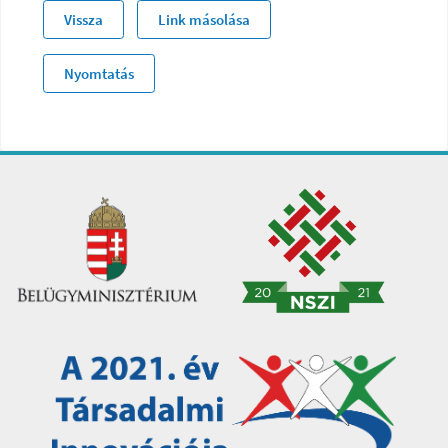
Vissza
Link másolása
Nyomtatás