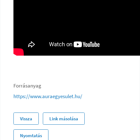
Forrásanyag
https://www.auraegyesulet.hu/
Vissza
Link másolása
Nyomtatás