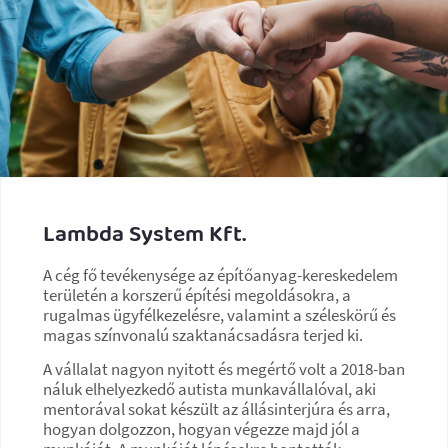
Lambda System Kft.
A cég fő tevékenysége az építőanyag-kereskedelem
területén a korszerű építési megoldásokra, a
rugalmas ügyfélkezelésre, valamint a széleskörű és
magas színvonalú szaktanácsadásra terjed ki.
A vállalat nagyon nyitott és megértő volt a 2018-ban
náluk elhelyezkedő autista munkavállalóval, aki
mentorával sokat készült az állásinterjúra és arra,
hogyan dolgozzon, hogyan végezze majd jól a