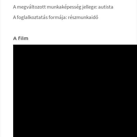
A megváltozott munkaképesség jellege: autista
A foglalkoztatás formája: részmunkaidő
A film