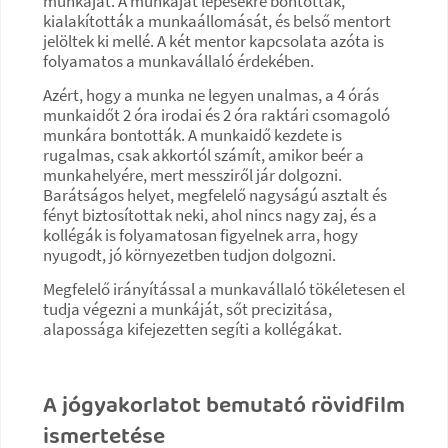
munkáját. A munkáját lépésekre bontották,
kialakították a munkaállomását, és belső mentort
jelöltek ki mellé. A két mentor kapcsolata azóta is
folyamatos a munkavállaló érdekében.
Azért, hogy a munka ne legyen unalmas, a 4 órás
munkaidőt 2 óra irodai és 2 óra raktári csomagoló
munkára bontották. A munkaidő kezdete is
rugalmas, csak akkortól számít, amikor beér a
munkahelyére, mert messziről jár dolgozni.
Barátságos helyet, megfelelő nagyságú asztalt és
fényt biztosítottak neki, ahol nincs nagy zaj, és a
kollégák is folyamatosan figyelnek arra, hogy
nyugodt, jó környezetben tudjon dolgozni.
Megfelelő irányítással a munkavállaló tökéletesen el
tudja végezni a munkáját, sőt precizitása,
alapossága kifejezetten segíti a kollégákat.
A jógyakorlatot bemutató rövidfilm
ismertetése