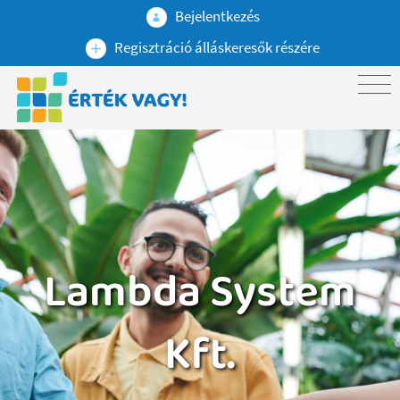
Bejelentkezés
Regisztráció álláskeresők részére
Lambda System
Kft.