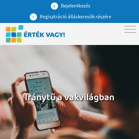
Bejelentkezés
Regisztráció álláskeresők részére
Iránytű a vakvilágban