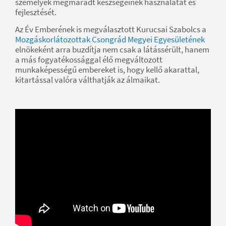
személyek megmaradt készségeinek használatát és
fejlesztését.
Az Év Emberének is megválasztott Kurucsai Szabolcs a
Mozgáskorlátozottak Csongrád Megyei Egyesületének
elnökeként arra buzdítja nem csak a látássérült, hanem
a más fogyatékossággal élő megváltozott
munkaképességű embereket is, hogy kellő akarattal,
kitartással valóra válthatják az álmaikat.
"