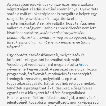
Az országban elsőként vakon szerezte meg a szakács
végzettséget, ráadásul kitűnő eredménnyel. Gyakorlata
során a nyílt munkaerőpiacon is megállta a helyét: egy
szegedi hotel szakácsaként sajátította el a
mesterfogásokat. A séf, aki vállalta, hogy tanítja, nem
vallott vele szégyent. Szabolcs ennek ellenére nem lett
hivatásos szakács:
„Inkább csak bizonyításként,
példamutatásként csináltam meg ezt az egészet, hogy
lássák, nincs olyan, amit egy vak ember el ne tudna
végezni.”
Úgy döntött, szakácskönyvet ír, melyet látók és
látássérültek egyaránt használhatnak majd.
Videóblogot vezet, valamint megalapította
Árboc
néven ismert egyesületét. A szervezet célja olyan közös
programok, érzékenyítő, motivációs és csapatépítő
tréningek szervezése, melyekből az ép és a
fogyatékossággal élő, hátrányos helyzetű gyermekek,
felnőttek is gazdagíthatják tudásukat, elősegítve az
egymás és a környezet iránti felelősségvállalást.
Kiemeli a szemléletformálás fontosságát, a motiváció
jelentőségét, továbbá a megváltozott munkaképességű