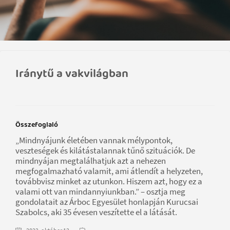
Iránytű a vakvilágban
Összefoglaló
„Mindnyájunk életében vannak mélypontok,
veszteségek és kilátástalannak tűnő szituációk. De
mindnyájan megtalálhatjuk azt a nehezen
megfogalmazható valamit, ami átlendít a helyzeten,
továbbvisz minket az utunkon. Hiszem azt, hogy ez a
valami ott van mindannyiunkban.” – osztja meg
gondolatait az Árboc Egyesület honlapján Kurucsai
Szabolcs, aki 35 évesen veszítette el a látását.