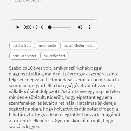
2022. október 12.
#látássérült
#motiváció
#szemléletformálás
#civil szervezet
#sikertörténet
Szabolcs 10 éves volt, amikor szürkehályoggal
diagnosztizálták, majd rá tíz évre egyik szemére szinte
teljesen megvakult. Elmondása szerint ez nem zavarta
semmiben, együtt élt a betegségével: autót vezetett,
vállalkozóként dolgozott. Aztán 13 éve egy nap hirtelen
minden elsötétült. Kiderült, hogy elpattant egy ér a
szemfenéken, és levált a retinája. Hatalmas lelkiereje
segítette abban, hogy helyzetét és állapotát elfogadja.
Elhatározta, hogy a lehető legtöbbet hozza ki magából
a történtek ellenére is. Gyermekkori álma volt, hogy
szakács legyen.