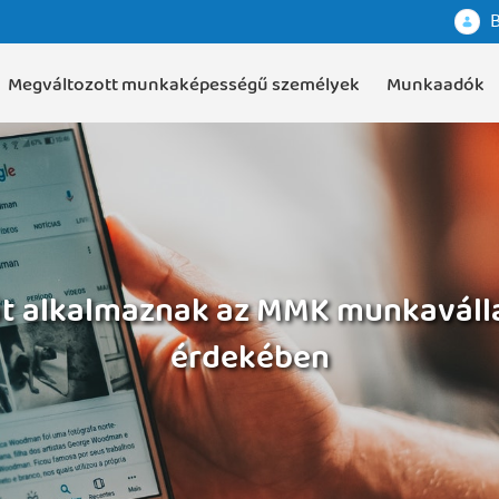
B
Megváltozott munkaképességű személyek
Munkaadók
t alkalmaznak az MMK munkaválla
érdekében