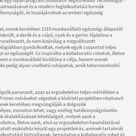
 ki egy olyan program (Innovatív Segítő Robot Technológia -
lkalmazásával és a modern foglalkoztatási formák
ékonyságát, és hozzájárulnak az emberi egészség
el, ennek keretében 1319 munkavállaló egészségi állapotát
erült, a derék és a csípő, nyak és a gerinc fájdalma a
vonatkozott, és nem kizárólag a megváltozott
ógiákban gondolkodtak, melyek egyik csoportot teljes
az egészségét. Ez inspirálta a kollaboratív robotok, illetve
nem a munkavállaló kiváltása a célja, hanem annak
bi pedig olyan viselhető ruházatok, amik tehermentesítő
égzők panaszait, azaz az ergoskeleton teljes mértékben a
 Primer méréseket végeztek a kísérleti projektben résztvevő
nek keretében megvizsgálják a dolgozók
zélyes, monoton lehet, vagy esetleg hatékonyságnövelés
k átalakításának lehetőségeit, melyek azok a
robotra, illetve azok, ahol az ergoszkeleton használatával
sztott eszközhöz készül egy projektleírás, aminek tartalmát
jékoztatást biztosítanak, bemutatva a kollaboratív robot és