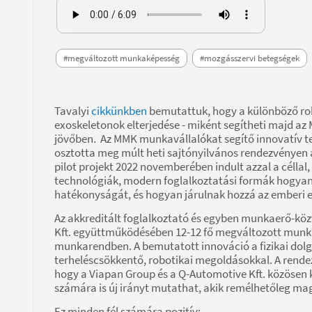
#megváltozott munkaképesség
#mozgásszervi betegségek
Tavalyi
cikkünkben
bemutattuk, hogy a különböző rob
exoskeletonok elterjedése - miként segítheti majd a
jövőben. Az MMK munkavállalókat segítő innovatív te
osztotta meg múlt heti sajtónyilvános rendezvényen a
pilot projekt 2022 novemberében indult azzal a céllal
technológiák, modern foglalkoztatási formák hogyan 
hatékonyságát, és hogyan járulnak hozzá az emberi
Az akkreditált foglalkoztató és egyben munkaerő-közv
Kft. együttműködésében 12-12 fő megváltozott mun
munkarendben. A bemutatott innováció a fizikai dolg
terheléscsökkentő, robotikai megoldásokkal. A rend
hogy a Viapan Group és a Q-Automotive Kft. közösen 
számára is új irányt mutathat, akik remélhetőleg ma
Ez minden fél számára pozitív: