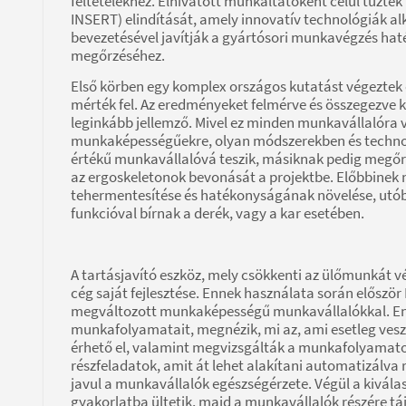
feltételekhez. Elhivatott munkáltatóként célul tűzték
INSERT) elindítását, amely innovatív technológiák a
bevezetésével javítják a gyártósori munkavégzés hat
megőrzéséhez.
Első körben egy komplex országos kutatást végeztek 
mérték fel. Az eredményeket felmérve és összegezve kid
leginkább jellemző. Mivel ez minden munkavállalóra 
munkaképességűekre, olyan módszerekben és technol
értékű munkavállalóvá teszik, másiknak pedig megőrzi 
az ergoskeletonok bevonását a projektbe. Előbbinek 
tehermentesítése és hatékonyságának növelése, utób
funkcióval bírnak a derék, vagy a kar esetében.
A tartásjavító eszköz, mely csökkenti az ülőmunkát v
cég saját fejlesztése. Ennek használata során először
megváltozott munkaképességű munkavállalókkal. En
munkafolyamatait, megnézik, mi az, ami esetleg ves
érhető el, valamint megvizsgálták a munkafolyamato
részfeladatok, amit át lehet alakítani automatizálva 
javul a munkavállalók egészségérzete. Végül a kivála
gyakorlatba ültetik, majd a munkavállalók részére tá