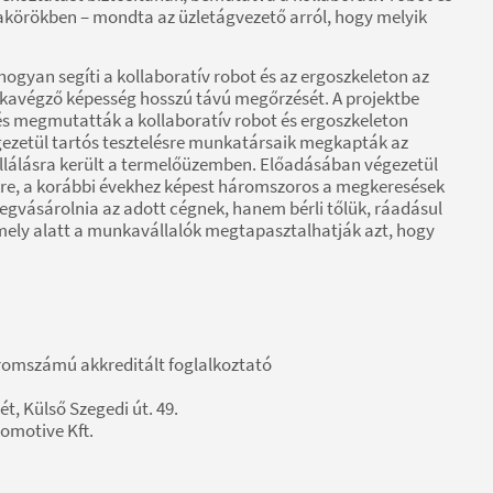
körökben – mondta az üzletágvezető arról, hogy melyik
hogyan segíti a kollaboratív robot és az ergoszkeleton az
avégző képesség hosszú távú megőrzését. A projektbe
 és megmutatták a kollaboratív robot és ergoszkeleton
ezetül tartós tesztelésre munkatársaik megkapták az
allálásra került a termelőüzemben. Előadásában végezetül
ökre, a korábbi évekhez képest háromszoros a megkeresések
egvásárolnia az adott cégnek, hanem bérli tőlük, ráadásul
mely alatt a munkavállalók megtapasztalhatják azt, hogy
tromszámú akkreditált foglalkoztató
t, Külső Szegedi út. 49.
tomotive Kft.