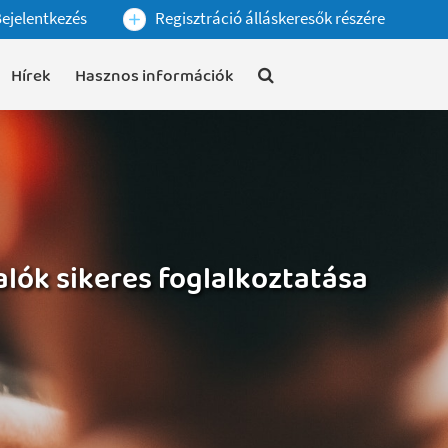
ejelentkezés
Regisztráció álláskeresők részére
Hírek
Hasznos információk
lók sikeres foglalkoztatása