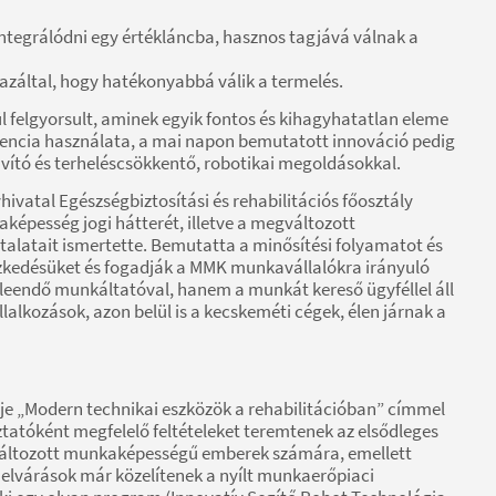
integrálódni egy értékláncba, hasznos tagjává válnak a
záltal, hogy hatékonyabbá válik a termelés.
ül felgyorsult, aminek egyik fontos és kihagyhatatlan eleme
ligencia használata, a mai napon bemutatott innováció pedig
avító és terheléscsökkentő, robotikai megoldásokkal.
vatal Egészségbiztosítási és rehabilitációs főosztály
épesség jogi hátterét, illetve a megváltozott
alatait ismertette. Bemutatta a minősítési folyamatot és
yezkedésüket és fogadják a MMK munkavállalókra irányuló
leendő munkáltatóval, hanem a munkát kereső ügyféllel áll
alkozások, azon belül is a kecskeméti cégek, élen járnak a
je „Modern technikai eszközök a rehabilitációban” címmel
tatóként megfelelő feltételeket teremtenek az elsődleges
ltozott munkaképességű emberek számára, emellett
az elvárások már közelítenek a nyílt munkaerőpiaci