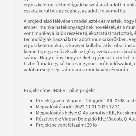
ergoszkeleton technológiák használatát adott munka
eszköz kerül be egy céghez, az adott folyamatba.
A projekt első félévében modellezték és mérték, hogy 
emberi munka hatékonyságának növelését, és a munk
vont munkavállalók részére tájékoztatást tartottak,
technológiák használatát adott munkakörökben. Vég
ergoszkeletonokat, a Sawyer kollaboratív robot inst
kiemelte, egyre növekszik az igény ezekre az eszköz
száma. Nagy előny, hogy ezeket a gépeket nem kell m
biztosítanak egy kéthetes ingyenes próbaidőszakot, 
valóban segítség számukra a munkavégzés során.
Projekt címe: INSERT pilot projekt
Projektgazda: Viapan „Dologidő" Kft. 0398 lajs
Megvalósítási idő: 2022.11.01-2023.12.31.
Megvalósítás helye: Q-Automotive Kft, Kecskemé
Résztvevők: Viapan Dologidő Kft.; Viacob, Q-Au
Projektbe vont létszám: 29 fő