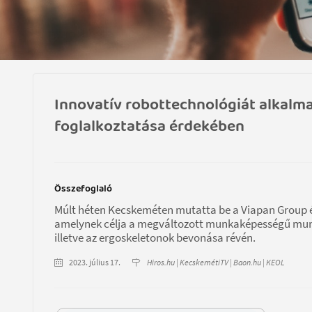
Innovatív robottechnológiát alkalm
foglalkoztatása érdekében
Összefoglaló
Múlt héten Kecskeméten mutatta be a Viapan Group és
amelynek célja a megváltozott munkaképességű munk
illetve az ergoskeletonok bevonása révén.
2023. július 17.
Hiros.hu | KecskemétiTV | Baon.hu | KEOL