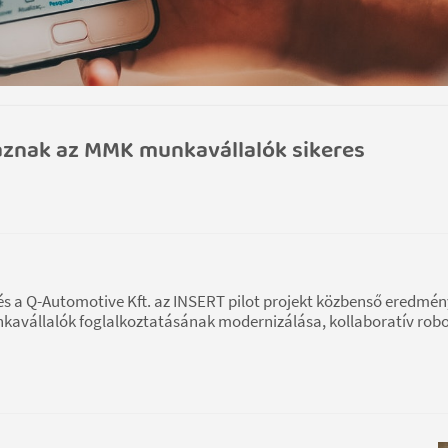
aznak az MMK munkavállalók sikeres
 a Q-Automotive Kft. az INSERT pilot projekt közbenső eredmén
avállalók foglalkoztatásának modernizálása, kollaboratív robo