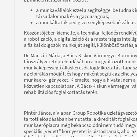
a munkavállalók ezzel a segítséggel be tudnak 
társadalomnak és a gazdaságnak,
a munkáltatók pedig versenyképesebbé válnak a
Köszöntőjében kiemelte, a technikai fejlődés rendkív
a robotizáció, a digitalizáció és a mesterséges intel
a fizikai dolgozók munkáját segíti, különböző tartásj
Dr. Macsári Mária, a Bács-Kiskun Vármegyei Kormányhi
főosztályvezetője előadásában a megváltozott munkak
munkaképességű álláskeresők foglalkoztatási tapaszt
az elbírálás módját, és hogy miként segítik az elhel
munkaerő-igényeket. Kiemelte, hogy a hivatal nem a 
közvetlen kapcsolatban. A Bács-Kiskun Vármegyei váll
rehabilitációs foglalkoztatás terén.
Pintér János, a Viapan Group Robotika üzletágvezető
tartott előadásában bemutatta, akkreditált foglalkoz
munkaerőpiacra még bekapcsolódni nem tudó megvá
speciális „védett" környezetet is biztosítanak, ahol 