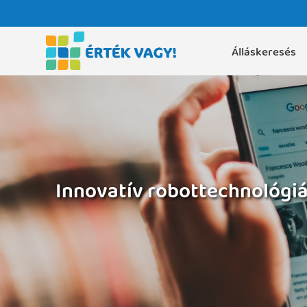
Álláskeresés
Innovatív robottechnológiá