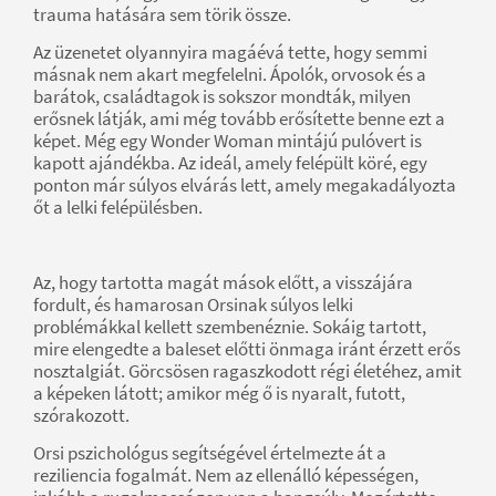
trauma hatására sem törik össze.
Az üzenetet olyannyira magáévá tette, hogy semmi
másnak nem akart megfelelni. Ápolók, orvosok és a
barátok, családtagok is sokszor mondták, milyen
erősnek látják, ami még tovább erősítette benne ezt a
képet. Még egy Wonder Woman mintájú pulóvert is
kapott ajándékba. Az ideál, amely felépült köré, egy
ponton már súlyos elvárás lett, amely megakadályozta
őt a lelki felépülésben.
Az, hogy tartotta magát mások előtt, a visszájára
fordult, és hamarosan Orsinak súlyos lelki
problémákkal kellett szembenéznie. Sokáig tartott,
mire elengedte a baleset előtti önmaga iránt érzett erős
nosztalgiát. Görcsösen ragaszkodott régi életéhez, amit
a képeken látott; amikor még ő is nyaralt, futott,
szórakozott.
Orsi pszichológus segítségével értelmezte át a
reziliencia fogalmát. Nem az ellenálló képességen,