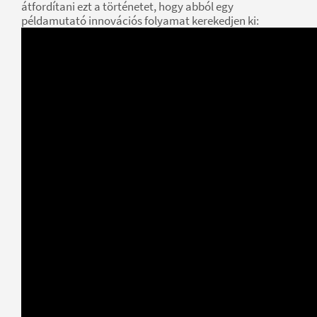
átfordítani ezt a történetet, hogy abból egy
példamutató innovációs folyamat kerekedjen ki: