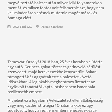
megváltoztató baleset után milyen lelki folyamatokon
ment át, és milyen fontos volt felismernie azt, hogy nem
kell mindenáron erősnek mutatnia magát mások és
önmaga előtt.
2022. április 22.
Forbes, Facebook
Temesvári Orsolyát 2018-ban, 25 éves korában elütötte
egy autó. Gerinccsigolya-törést és gerincvelő-sérülést
szenvedett, majd kerekesszékbe kényszerült. Sokan
támogatták és aggódtak érte a balesetet követő
időszakban. A leginkább meghatározó üzenetet az
egyik volt tanárától kapta írásban: nem ismer nála
reziliensebb embert.
Mit jelent ez a fogalom? Veleszületett ellenállóképesség
vagy megküzdési stratégia? Orsiban akkor ez úgy
tudatosult, hogy a reziliens ember nehézségek vagy