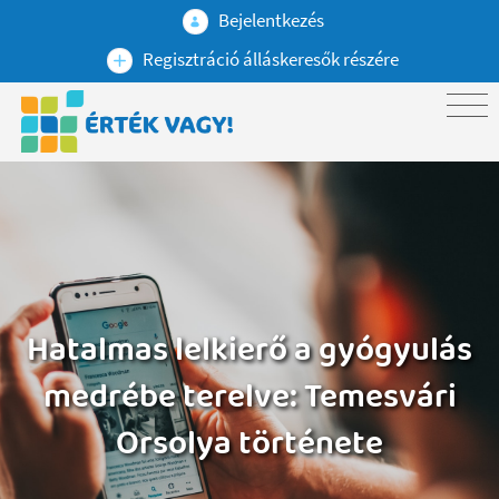
Bejelentkezés
Regisztráció álláskeresők részére
Hatalmas lelkierő a gyógyulás
medrébe terelve: Temesvári
Orsolya története