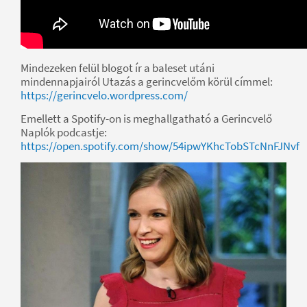
Mindezeken felül blogot ír a baleset utáni
mindennapjairól Utazás a gerincvelőm körül címmel:
https://gerincvelo.wordpress.com/
Emellett a Spotify-on is meghallgatható a Gerincvelő
Naplók podcastje:
https://open.spotify.com/show/54ipwYKhcTobSTcNnFJNvf