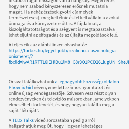
inkább a rugalmasságon van a hangsúly. Megértette,
hogy nem szabad kényszeresen erősnek mutatnia
magát. Ha nehéz érzések gyötrik (amelyek
természetesek), meg kell élnie és fel kell vállalnia azokat
önmaga és a környezete előtt is. A fájdalmat, a
kiszolgáltatottságot és a szégyent is megtapasztalva
lehet eljutni az elfogadás és az újfajta megoldások felé.
A teljes cikk az alábbi linken olvasható::
https://forbes.hu/legyel-jobb/reziliencia-pszichologia-
onismeret/?
fbclid=IwAR1RTTL8IEHlBu1lM8_G8r3O1PCD26LlugUN_She
Orsival találkozhatunk
a legnagyobb közösségi oldalon
Phoenix Girl
néven, emellett számos nyomtatott és
online újság vendégszerzője. Szívesen vesz részt olyan
rendezvényeken és televíziós műsorokban, amelyekben
elmesélheti történetét, és hogy hogyan találta meg a
saját “létráját”.
A
TEDx Talks
videó sorozatában pedig arról
hallgathatjuk meg Őt, hogy Hogyan lehetséges