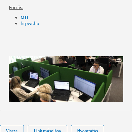
Forrás:
MTI
hrpwr.hu
Vissza
Link másolása
Nyomtatás