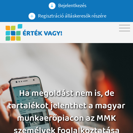
Bejelentkezés
Regisztráció álláskeresők részére
Ha megoldást nem is, de
tartalékot jelenthet a magyar
munkaerőpiacon az MMK
személyek foglalkoztatása