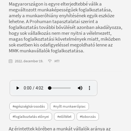
Magyarországon is egyre elterjedtebbé válik a
megváltozott munkaképességűek foglalkoztatása,
amely a munkaerőhiány enyhítésének egyik eszköze
lehetne. A Prohuman tapasztalatai szerint a
foglalkoztatás további bővülését azonban akadályozza,
hogy sok vállalkozás nem mer nyitni a vélelmezett,
magas foglalkoztatási követelmények miatt, miközben
sok esetben kis odafigyeléssel megoldható lenne az
MMK munkavállalók foglalkoztatása.
2022. december 19.
MTI
#egészségkárosodás
#nyílt munkaerőpiac
#foglalkoztatás előnyei
#előítélet
#toborzás
Az érintettek körében a munkát vállalók aránya az