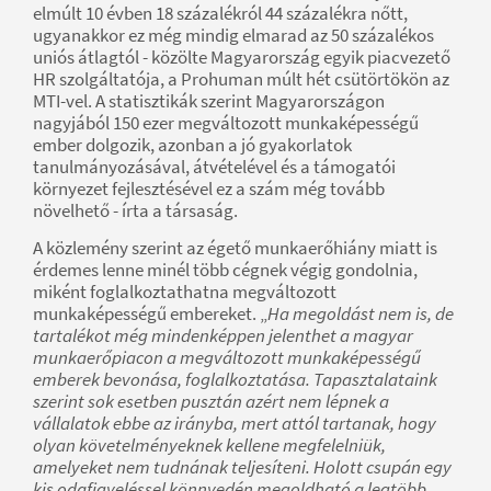
elmúlt 10 évben 18 százalékról 44 százalékra nőtt,
ugyanakkor ez még mindig elmarad az 50 százalékos
uniós átlagtól - közölte Magyarország egyik piacvezető
HR szolgáltatója, a Prohuman múlt hét csütörtökön az
MTI-vel. A statisztikák szerint Magyarországon
nagyjából 150 ezer megváltozott munkaképességű
ember dolgozik, azonban a jó gyakorlatok
tanulmányozásával, átvételével és a támogatói
környezet fejlesztésével ez a szám még tovább
növelhető - írta a társaság.
A közlemény szerint az égető munkaerőhiány miatt is
érdemes lenne minél több cégnek végig gondolnia,
miként foglalkoztathatna megváltozott
munkaképességű embereket. „
Ha megoldást nem is, de
tartalékot még mindenképpen jelenthet a magyar
munkaerőpiacon a megváltozott munkaképességű
emberek bevonása, foglalkoztatása. Tapasztalataink
szerint sok esetben pusztán azért nem lépnek a
vállalatok ebbe az irányba, mert attól tartanak, hogy
olyan követelményeknek kellene megfelelniük,
amelyeket nem tudnának teljesíteni. Holott csupán egy
kis odafigyeléssel könnyedén megoldható a legtöbb