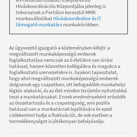
Híváskoordinációs Központjába jelenleg is
toboroznak a Portálon keresztül MMK
munkavállalókat
Híváskoordinátor és IT
támogató munkatárs
munkakörökben.
Az ügyvezető igazgató a közleményben kifejti: a
megváltozott munkaképességű emberek
foglalkoztatása nemcsak az ő életükre van óriási
hatással, hanem közvetlen kollégáikra és magukra a
foglalkoztató szervezetekre is. Gyakori tapasztalat,
hogy ahol megváltozott munkaképességű emberek
dolgoznak egy csapatban, ott befogadóbb munkahelyi
légkör alakul ki, és az élet minden területén nyitottabbá
teszi a munkatársakat. Ennek eredményeként erősödik
az összetartozás és a csapategység, ami pozitív
hatással van a munkatársak lojalitására és ezzel
csökkenteni tudja a fluktuációt, de sok esetben a
termelékenységet is jótékonyan befolyásolja.