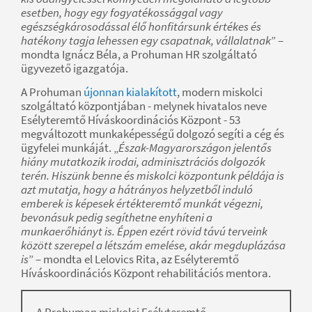
esetben, hogy egy fogyatékossággal vagy
egészségkárosodással élő honfitársunk értékes és
hatékony tagja lehessen egy csapatnak, vállalatnak
” –
mondta Ignácz Béla, a Prohuman HR szolgáltató
ügyvezető igazgatója.
A Prohuman
újonnan kialakított
, modern miskolci
szolgáltató központjában - melynek hivatalos neve
Esélyteremtő Híváskoordinációs Központ - 53
megváltozott munkaképességű dolgozó segíti a cég és
ügyfelei munkáját. „
Észak-Magyarországon jelentős
hiány mutatkozik irodai, adminisztrációs dolgozók
terén. Hiszünk benne és miskolci központunk példája is
azt mutatja, hogy a hátrányos helyzetből induló
emberek is képesek értékteremtő munkát végezni,
bevonásuk pedig segíthetne enyhíteni a
munkaerőhiányt is. Éppen ezért rövid távú terveink
között szerepel a létszám emelése, akár megduplázása
is
” – mondta el Lelovics Rita, az Esélyteremtő
Híváskoordinációs Központ rehabilitációs mentora.
A Prohuman miskolci Esélyteremtő