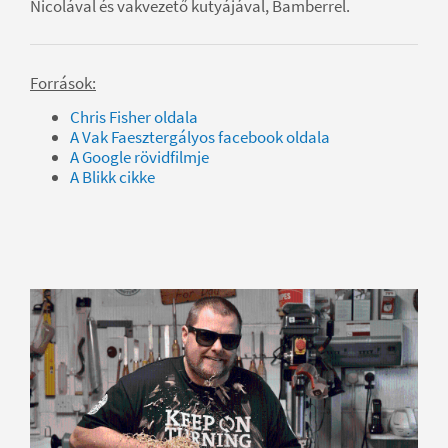
Nicolával és vakvezető kutyájával, Bamberrel.
Források:
Chris Fisher oldala
A Vak Faesztergályos facebook oldala
A Google rövidfilmje
A Blikk cikke