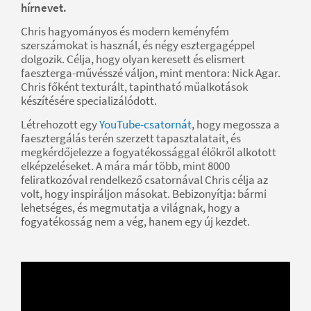
hírnevet.
Chris hagyományos és modern keményfém
szerszámokat is használ, és négy esztergagéppel
dolgozik. Célja, hogy olyan keresett és elismert
faeszterga-művésszé váljon, mint mentora: Nick Agar.
Chris főként texturált, tapintható műalkotások
készítésére specializálódott.
Létrehozott egy
YouTube-csatornát
, hogy megossza a
faesztergálás terén szerzett tapasztalatait, és
megkérdőjelezze a fogyatékossággal élőkről alkotott
elképzeléseket. A mára már több, mint 8000
feliratkozóval rendelkező csatornával Chris célja az
volt, hogy inspiráljon másokat. Bebizonyítja: bármi
lehetséges, és megmutatja a világnak, hogy a
fogyatékosság nem a vég, hanem egy új kezdet.