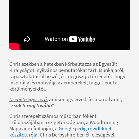
Chris ezekben a hetekben körbeutazza az Egyesült
Királyságot, nyilvános bemutatókat tart. Munkájáról,
tapasztalatairól beszél, és megosztja történetét, hogy
inspirálja és motiválja az embereket, függetlenül a
körülményeiktől.
Üzenete egyszerű:
amikor úgy érzed, fel akarod adni,
„
csak forogj tovább
”.
Chris szerepelt számos műsorban főként
szülőhazájában a szigetországban, a Woodturning
Magazine címlapján,
a Google pedig rövidfilmet
készített róla
. Chris Derbyshire-ben él feleségével,