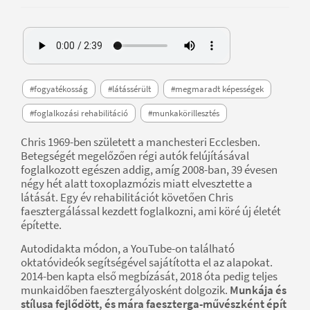
#fogyatékosság
#látássérült
#megmaradt képességek
#foglalkozási rehabilitáció
#munkakörillesztés
Chris 1969-ben született a manchesteri Ecclesben.
Betegségét megelőzően régi autók felújításával
foglalkozott egészen addig, amíg 2008-ban, 39 évesen
négy hét alatt toxoplazmózis miatt elvesztette a
látását. Egy év rehabilitációt követően Chris
faesztergálással kezdett foglalkozni, ami köré új életét
építette.
Autodidakta módon, a YouTube-on található
oktatóvideók segítségével sajátította el az alapokat.
2014-ben kapta első megbízását, 2018 óta pedig teljes
munkaidőben faesztergályosként dolgozik.
Munkája és
stílusa fejlődött, és mára faeszterga-művészként épít