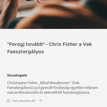
"Forogj tovább" - Chris Fisher a Vak
Faesztergályos
Összefoglaló
Christopher Fisher „Blind Woodturner” (Vak
Faesztergályos) az Egyesült Királyság egyetlen teljesen
vak professzionális és akkreditált faesztergályosa.
2022. december 28.