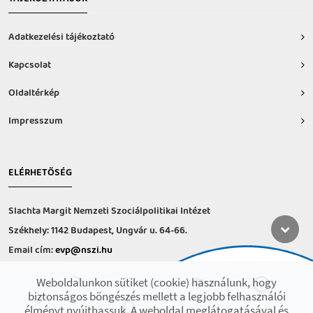
Adatkezelési tájékoztató
Kapcsolat
Oldaltérkép
Impresszum
ELÉRHETŐSÉG
Slachta Margit Nemzeti Szociálpolitikai Intézet
Székhely: 1142 Budapest, Ungvár u. 64-66.
Email cím:
evp@nszi.hu
Információs vonal: +36 30 682-6371
Weboldalunkon sütiket (cookie) használunk, hogy
hétfő-csütörtök: 8:00-16:00
biztonságos böngészés mellett a legjobb felhasználói
péntek: 8:00-14.00
élményt nyújthassuk. A weboldal meglátogatásával és