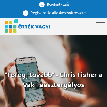
Bejelentkezés
Regisztráció álláskeresők részére
"Forogj tovább" - Chris Fisher a
Vak Faesztergályos