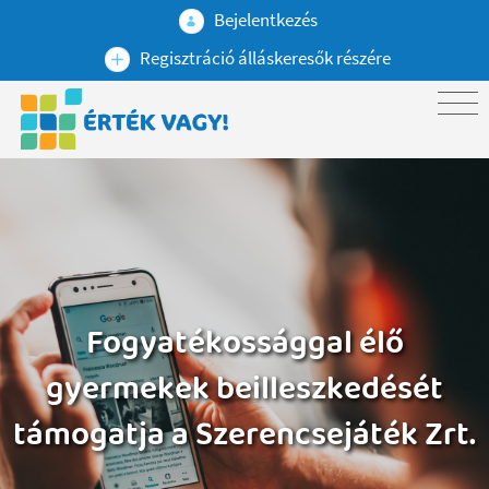
Bejelentkezés
Regisztráció álláskeresők részére
Fogyatékossággal élő
gyermekek beilleszkedését
támogatja a Szerencsejáték Zrt.