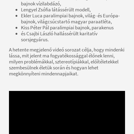
bajnok vízilabdázó,
Lengyel Zsófia látássérült modell,
Ekler Luca paralimpiai bajnok, világ- és Európa-
bajnok, világcsúcstartó magyar paraatléta,
Kiss Péter Pál paralimpiai bajnok, parakenus
és Csajbi László hallássérült karitatív
sorsjegyárus.
A hetente megjelenő videó sorozat célja, hogy mindenki
lássa, mit jelent ma fogyatékossággal élőnek lenni,
milyen problémákkal, sztereotípiákkal, előítéletekkel
szembesülnek életük során és hogyan lehet
megkönnyíteni mindennapjaikat.