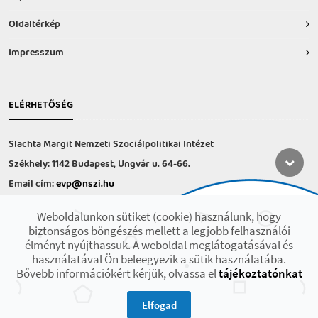
Oldaltérkép
Impresszum
ELÉRHETŐSÉG
Slachta Margit Nemzeti Szociálpolitikai Intézet
Székhely: 1142 Budapest, Ungvár u. 64-66.
Email cím:
evp@nszi.hu
Információs vonal: +36 30 682-6371
Weboldalunkon sütiket (cookie) használunk, hogy
hétfő-csütörtök: 8:00-16:00
biztonságos böngészés mellett a legjobb felhasználói
péntek: 8:00-14.00
élményt nyújthassuk. A weboldal meglátogatásával és
használatával Ön beleegyezik a sütik használatába.
Bővebb információkért kérjük, olvassa el
tájékoztatónkat
2021 © Minden jog fenntartva! Készült az EFOP-1.9.3-VEKOP-17 projekt
keretében.
Elfogad