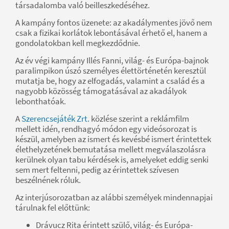
társadalomba való beilleszkedéséhez.
A kampány fontos üzenete: az akadálymentes jövő nem
csak a fizikai korlátok lebontásával érhető el, hanem a
gondolatokban kell megkezdődnie.
Az év végi kampány Illés Fanni, világ- és Európa-bajnok
paralimpikon úszó személyes élettörténetén keresztül
mutatja be, hogy az elfogadás, valamint a család és a
nagyobb közösség támogatásával az akadályok
lebonthatóak.
A
Szerencsejáték Zrt.
közlése szerint a reklámfilm
mellett idén, rendhagyó módon egy videósorozat is
készül, amelyben az ismert és kevésbé ismert érintettek
élethelyzetének bemutatása mellett megválaszolásra
kerülnek olyan tabu kérdések is, amelyeket eddig senki
sem mert feltenni, pedig az érintettek szívesen
beszélnének róluk.
Az interjúsorozatban az alábbi személyek mindennapjai
tárulnak fel előttünk:
Drávucz Rita érintett szülő, világ- és Európa-