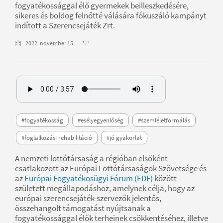
fogyatékossággal élő gyermekek beilleszkedésére,
sikeres és boldog felnőtté válására fókuszáló kampányt
indított a Szerencsejáték Zrt.
2022. november 15.
#fogyatékosság
#esélyegyenlőség
#szemléletformálás
#foglalkozási rehabilitáció
#jó gyakorlat
A nemzeti lottótársaság a régióban elsőként
csatlakozott az Európai Lottótársaságok Szövetsége és
az
Európai Fogyatékosügyi Fórum (EDF)
között
született megállapodáshoz, amelynek célja, hogy az
európai szerencsejáték-szervezők jelentős,
összehangolt támogatást nyújtsanak a
fogyatékossággal élők terheinek csökkentéséhez, illetve