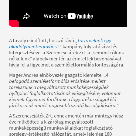
A tavaly elindított, hosszú távú „
Tarts velünk egy
akadálymentes jövőért!
” kampány folytatásával és
kiterjesztésével a Szerencsejáték Zrt. a „semmit rólunk
nélkülünk" alapelv mentén az érintettek bevonásával
hívja fel a figyelmet a szemléletformálás fontosságára.
Mager Andrea elnök-vezérigazgató kiemelte: „
A
befogadó szemléletformálás erősítése mellett
törekszünk a megváltozott munkaképességűek
nyíltpiaci foglalkoztatásának elősegítésére, valamint
kiemelt figyelmet fordítunk a fogyatékossággal élő
játékosaink minél magasabb szintű kiszolgálására.
”
A Szerencsejáték Zrt. ennek mentén már mintegy húsz
éve működteti a kizárólag megváltozott
munkaképességű munkavállalókat foglalkoztató
sorsjegy-értékesítő hálózatát, amely jelenleg 180