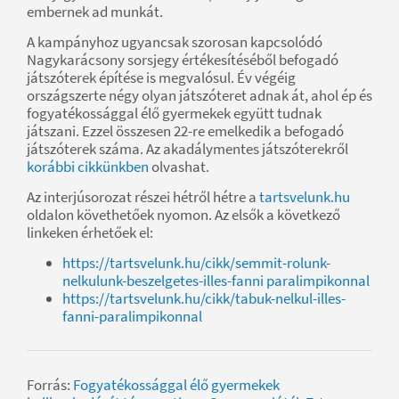
embernek ad munkát.
A kampányhoz ugyancsak szorosan kapcsolódó
Nagykarácsony sorsjegy értékesítéséből befogadó
játszóterek építése is megvalósul. Év végéig
országszerte négy olyan játszóteret adnak át, ahol ép és
fogyatékossággal élő gyermekek együtt tudnak
játszani. Ezzel összesen 22-re emelkedik a befogadó
játszóterek száma. Az akadálymentes játszóterekről
korábbi cikkünkben
olvashat.
Az interjúsorozat részei hétről hétre a
tartsvelunk.hu
oldalon követhetőek nyomon. Az elsők a következő
linkeken érhetőek el:
https://tartsvelunk.hu/cikk/semmit-rolunk-
nelkulunk-beszelgetes-illes-fanni paralimpikonnal
https://tartsvelunk.hu/cikk/tabuk-nelkul-illes-
fanni-paralimpikonnal
Forrás:
Fogyatékossággal élő gyermekek