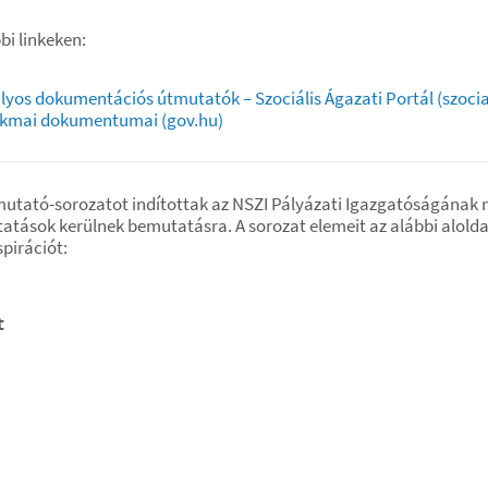
bi linkeken:
ályos dokumentációs útmutatók – Szociális Ágazati Portál (szocia
zakmai dokumentumai (gov.hu)
utató-sorozatot indítottak az NSZI Pályázati Igazgatóságának m
áltatások kerülnek bemutatásra. A sorozat elemeit az alábbi alol
pirációt:
t