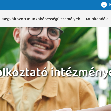
B
Megváltozott munkaképességű személyek
Munkaadók
lalkoztató intézmén