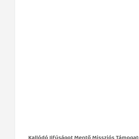
Kallódó Ijfúságot Mentő Missziós Támogató