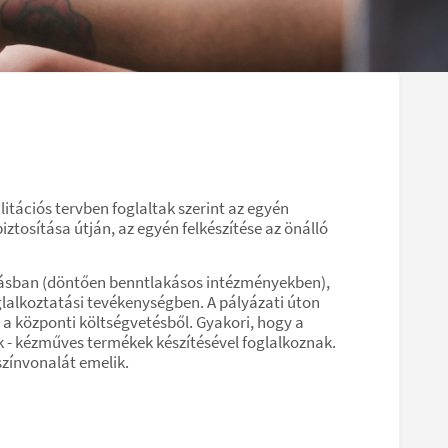
ilitációs tervben foglaltak szerint az egyén
iztosítása útján, az egyén felkészítése az önálló
atásban (döntően benntlakásos intézményekben),
glalkoztatási tevékenységben. A pályázati úton
e a központi költségvetésből. Gyakori, hogy a
k - kézműves termékek készítésével foglalkoznak.
zínvonalát emelik.