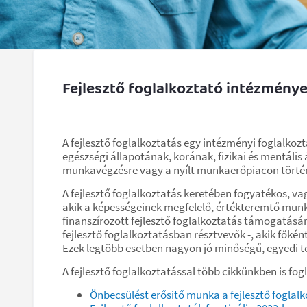
Fejlesztő foglalkoztató intézmény
A fejlesztő foglalkoztatás egy intézményi foglalkozta
egészségi állapotának, korának, fizikai és mentális 
munkavégzésre vagy a nyílt munkaerőpiacon történ
A fejlesztő foglalkoztatás keretében fogyatékos,
akik a képességeinek megfelelő, értékteremtő munká
finanszírozott fejlesztő foglalkoztatás támogatására
fejlesztő foglalkoztatásban résztvevők -, akik főké
Ezek legtöbb esetben nagyon jó minőségű, egyedi t
A fejlesztő foglalkoztatással több cikkünkben is fo
Önbecsülést erősitő munka a fejlesztő foglal