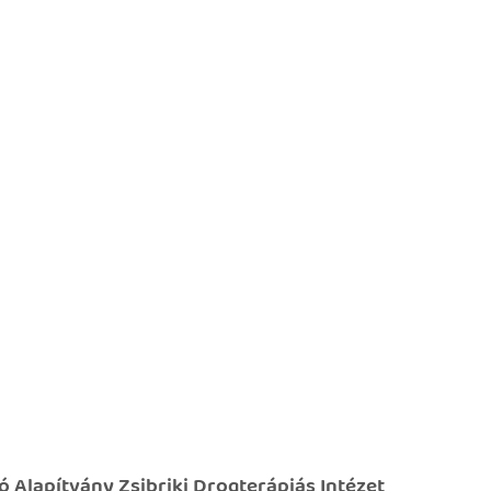
 Alapítvány Zsibriki Drogterápiás Intézet