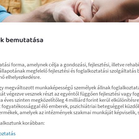
ek bemutatása
tási forma, amelynek célja a gondozási, fejlesztési, illetve rehab
állapotának megfelelő fejlesztési és foglalkoztatási szolgáltatás b
ő elhelyezkedésre.
 vagy megváltozott munkaképességű személyek állnak foglalkozt
t végezve vesznek részt az egyéntől függően fejlesztési vagy fo
 éves szinten megközelítőleg 4 milliárd forint kerül elkülönítésr
nt fogyatékossággal élő emberek, pszichiátriai betegséggel küzdő
ermékek, amelyek az intézmények szakmai munkáját képviselik, s
glalkoztunk korábban:
koztatás