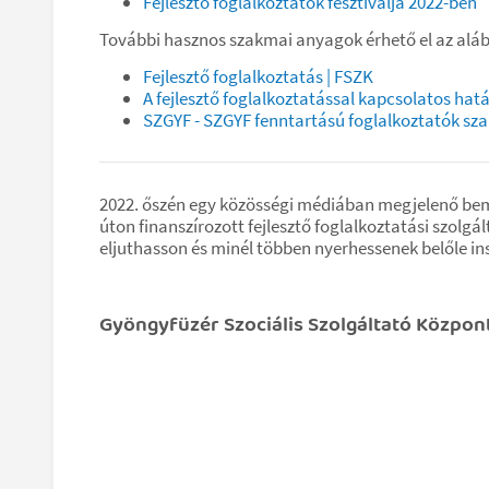
Fejlesztő foglalkoztatók fesztiválja 2022-ben
További hasznos szakmai anyagok érhető el az aláb
Fejlesztő foglalkoztatás | FSZK
A fejlesztő foglalkoztatással kapcsolatos hat
SZGYF - SZGYF fenntartású foglalkoztatók s
2022. őszén egy közösségi médiában megjelenő bem
úton finanszírozott fejlesztő foglalkoztatási szolg
eljuthasson és minél többen nyerhessenek belőle ins
Gyöngyfüzér Szociális Szolgáltató Közpon