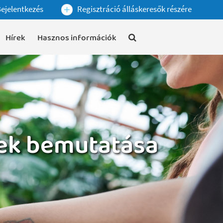
ejelentkezés
Regisztráció álláskeresők részére
Hírek
Hasznos információk
yek bemutatása