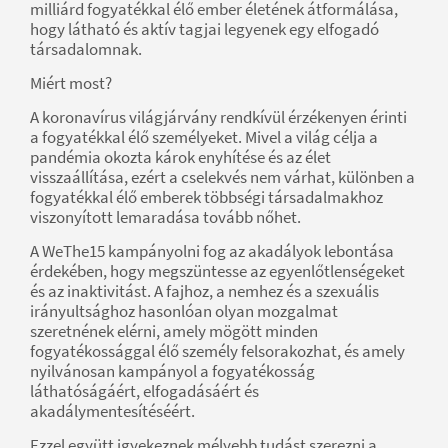
milliárd fogyatékkal élő ember életének átformálása,
hogy látható és aktív tagjai legyenek egy elfogadó
társadalomnak.
Miért most?
A koronavírus világjárvány rendkívül érzékenyen érinti
a fogyatékkal élő személyeket. Mivel a világ célja a
pandémia okozta károk enyhítése és az élet
visszaállítása, ezért a cselekvés nem várhat, különben a
fogyatékkal élő emberek többségi társadalmakhoz
viszonyított lemaradása tovább nőhet.
A WeThe15 kampányolni fog az akadályok lebontása
érdekében, hogy megszüntesse az egyenlőtlenségeket
és az inaktivitást. A fajhoz, a nemhez és a szexuális
irányultsághoz hasonlóan olyan mozgalmat
szeretnének elérni, amely mögött minden
fogyatékossággal élő személy felsorakozhat, és amely
nyilvánosan kampányol a fogyatékosság
láthatóságáért, elfogadásáért és
akadálymentesítéséért.
Ezzel együtt igyekeznek mélyebb tudást szerezni a