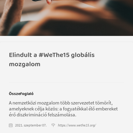
Elindult a #WeThe15 globális
mozgalom
Összefoglaló
A nemzetközi mozgalom több szervezetet tömörít,
amelyeknek célja közös: a fogyatékkal élő embereket
érő diszkrimináció felszámolása.
2021. szeptember 07.
https://www.wethe15.org/