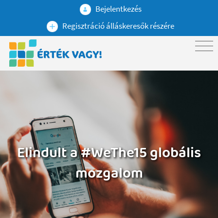
Bejelentkezés
Regisztráció álláskeresők részére
Elindult a #WeThe15 globális
mozgalom