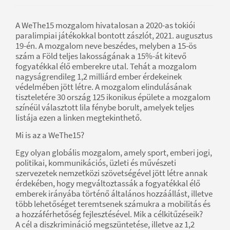
A WeThe15 mozgalom hivatalosan a 2020-as tokiói
paralimpiai játékokkal bontott zászlót, 2021. augusztus
19-én. A mozgalom neve beszédes, melyben a 15-ös
szám a Föld teljes lakosságának a 15%-át kitevő
fogyatékkal élő emberekre utal. Tehát a mozgalom
nagyságrendileg 1,2 milliárd ember érdekeinek
védelmében jött létre. A mozgalom elindulásának
tiszteletére 30 ország 125 ikonikus épülete a mozgalom
színéül választott lila fénybe borult, amelyek teljes
listája ezen a linken megtekinthető.
Mi is az a WeThe15?
Egy olyan globális mozgalom, amely sport, emberi jogi,
politikai, kommunikációs, üzleti és művészeti
szervezetek nemzetközi szövetségével jött létre annak
érdekében, hogy megváltoztassák a fogyatékkal élő
emberek irányába történő általános hozzáállást, illetve
több lehetőséget teremtsenek számukra a mobilitás és
a hozzáférhetőség fejlesztésével. Mik a célkitűzéseik?
A cél a diszkrimináció megszüntetése, illetve az 1,2