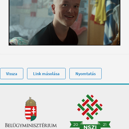
Vissza
Link másolása
Nyomtatás