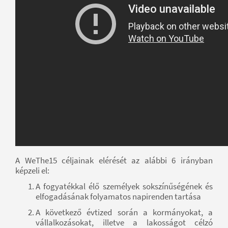
A WeThe15 céljainak elérését az alábbi 6 irányban
képzeli el:
A fogyatékkal élő személyek sokszínűségének és
elfogadásának folyamatos napirenden tartása
A következő évtized során a kormányokat, a
vállalkozásokat, illetve a lakosságot célzó