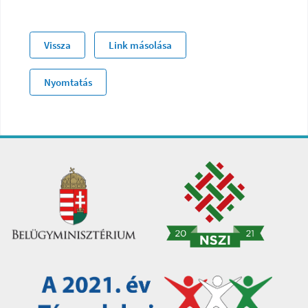
Vissza
Link másolása
Nyomtatás