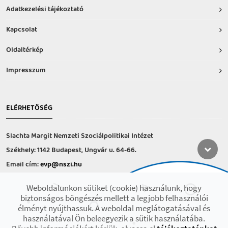
Adatkezelési tájékoztató
Kapcsolat
Oldaltérkép
Impresszum
ELÉRHETŐSÉG
Slachta Margit Nemzeti Szociálpolitikai Intézet
Székhely: 1142 Budapest, Ungvár u. 64-66.
Email cím:
evp@nszi.hu
Információs vonal: +36 30 682-6371
Weboldalunkon sütiket (cookie) használunk, hogy
hétfő-csütörtök: 8:00-16:00
biztonságos böngészés mellett a legjobb felhasználói
péntek: 8:00-14.00
élményt nyújthassuk. A weboldal meglátogatásával és
használatával Ön beleegyezik a sütik használatába.