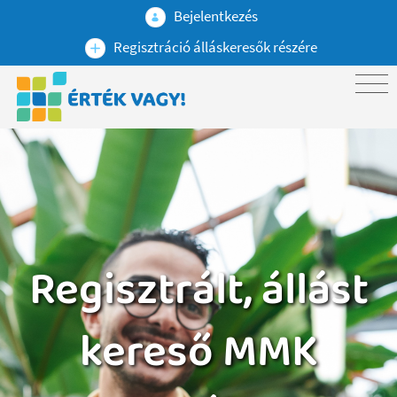
Bejelentkezés
Regisztráció álláskeresők részére
Regisztrált, állást
kereső MMK