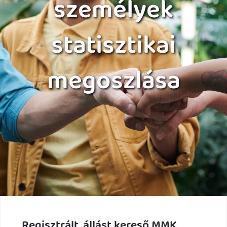
személyek
statisztikai
megoszlása
Regisztrált, állást kereső MMK