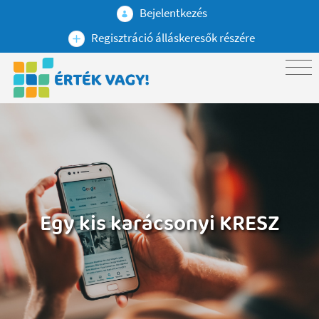
Bejelentkezés
Regisztráció álláskeresők részére
Egy kis karácsonyi KRESZ