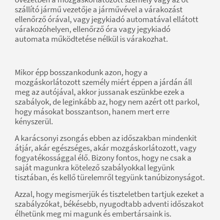
szállító jármű vezetője a járművével a várakozást
ellenőrző órával, vagy jegykiadó automatával ellátott
várakozóhelyen, ellenőrző óra vagy jegykiadó
automata működtetése nélkül is várakozhat.
Mikor épp bosszankodunk azon, hogy a
mozgáskorlátozott személy miért éppen a járdán áll
meg az autójával, akkor jussanak eszünkbe ezek a
szabályok, de leginkább az, hogy nem azért ott parkol,
hogy másokat bosszantson, hanem mert erre
kényszerül.
A karácsonyi zsongás ebben az időszakban mindenkit
átjár, akár egészséges, akár mozgáskorlátozott, vagy
fogyatékossággal élő. Bizony fontos, hogy ne csak a
saját magunkra kötelező szabályokkal legyünk
tisztában, és kellő türelemről tegyünk tanúbizonyságot.
Azzal, hogy megismerjük és tiszteletben tartjuk ezeket a
szabályzókat, békésebb, nyugodtabb adventi időszakot
élhetünk meg mi magunk és embertársaink is.