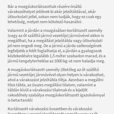
Bár a mozgáskorlátozottak részére önálló
várakozóhelyet jelölnek ki akár jelzőtáblával, akár
útburkolati jellel, sokan nem tudják, hogy ez csak egy
lehetőség, melyet nem kötelező használni.
Valamint a járdán a mozgásában korlátozott személy
(vagy az őt szállító jármű vezetője) járművével akkor is
megállhat, ha a megállást jelzőtábla vagy útburkolati
jel nem engedi meg. De a jármű a járda szélességének
legfeljebb a felét foglalhatja el, a járdán a gyalogosok
közlekedésére legalább 1,5 méter szabadon marad, és a
jármű tengelyterhelése az 1000 kg-ot nem haladja meg.
A mozgáskorlátozott személy (illetőleg az őt szállító
jármű vezetője) járművével olyan helyen is várakozhat,
ahol a várakozást jelzőtábla tiltja. Azonban a megállni
tilos tábla, az összes megállási tilalom, valamint a
táblán kívül a várakozási tilalmak és a kijelölt
rakodóhely szabálya mozgáskorlátozott igazolvánnyal
is betartandó!
Korlátozott várakozási övezetben és várakozási
övezetben a mozgáskorlátozott személy vagy az őt