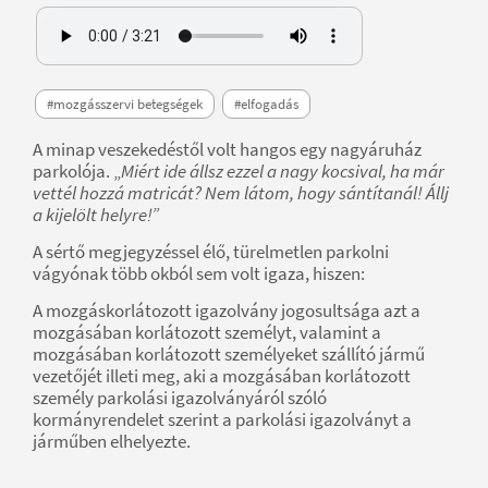
#mozgásszervi betegségek
#elfogadás
A minap veszekedéstől volt hangos egy nagyáruház
parkolója. „
Miért ide állsz ezzel a nagy kocsival, ha már
vettél hozzá matricát? Nem látom, hogy sántítanál! Állj
a kijelölt helyre!”
A sértő megjegyzéssel élő, türelmetlen parkolni
vágyónak több okból sem volt igaza, hiszen:
A mozgáskorlátozott igazolvány jogosultsága azt a
mozgásában korlátozott személyt, valamint a
mozgásában korlátozott személyeket szállító jármű
vezetőjét illeti meg, aki a mozgásában korlátozott
személy parkolási igazolványáról szóló
kormányrendelet szerint a parkolási igazolványt a
járműben elhelyezte.