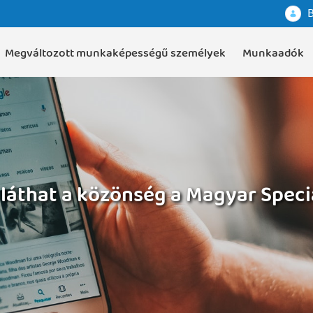
B
Megváltozott munkaképességű személyek
Munkaadók
láthat a közönség a Magyar Speciá