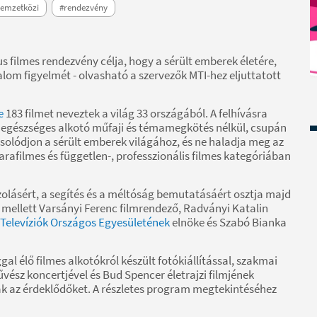
emzetközi
#rendezvény
filmes rendezvény célja, hogy a sérült emberek életére,
alom figyelmét - olvasható a szervezők MTI-hez eljuttatott
e
183 filmet neveztek a világ 33 országából. A felhívásra
 egészséges alkotó műfaji és témamegkötés nélkül, csupán
csolódjon a sérült emberek világához, és ne haladja meg az
arafilmes és független-, professzionális filmes kategóriában
rázolásért, a segítés és a méltóság bemutatásáért osztja majd
ok mellett Varsányi Ferenc filmrendező, Radványi Katalin
 Televíziók Országos Egyesületének
elnöke és Szabó Bianka
gal élő filmes alkotókról készült fotókiállítással, szakmai
ész koncertjével és Bud Spencer életrajzi filmjének
ák az érdeklődőket. A részletes program megtekintéséhez