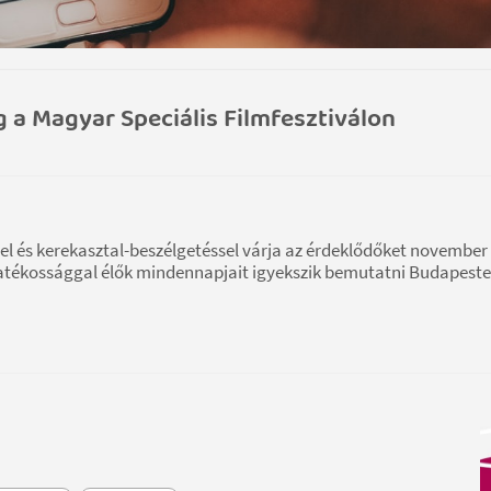
 a Magyar Speciális Filmfesztiválon
tel és kerekasztal-beszélgetéssel várja az érdeklődőket november 7
gyatékossággal élők mindennapjait igyekszik bemutatni Budapeste