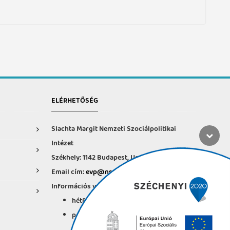
ELÉRHETŐSÉG
Slachta Margit Nemzeti Szociálpolitikai
Intézet
Székhely: 1142 Budapest, Ungvár u. 64-66.
Email cím:
evp@nszi.hu
Információs vonal: +36 30 682-6371
hétfő-csütörtök: 8:00-16:00
péntek: 8:00-14.00