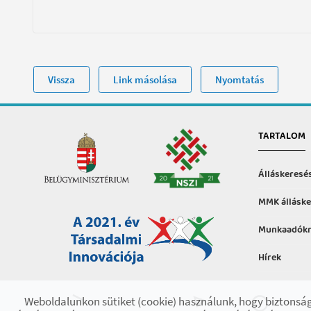
Vissza
Link másolása
Nyomtatás
TARTALOM
Álláskeresé
MMK álláske
Munkaadókn
Hírek
Hasznos in
Weboldalunkon sütiket (cookie) használunk, hogy biztonság