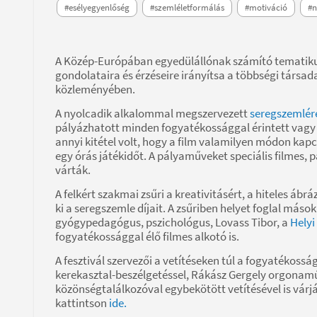
#esélyegyenlőség
#szemléletformálás
#motiváció
#n
A Közép-Európában egyedülállónak számító tematikus 
gondolataira és érzéseire irányítsa a többségi társad
közleményében.
A nyolcadik alkalommal megszervezett
seregszemlér
pályázhatott minden fogyatékossággal érintett vagy
annyi kitétel volt, hogy a film valamilyen módon kap
egy órás játékidőt. A pályaműveket speciális filmes, p
várták.
A felkért szakmai zsűri a kreativitásért, a hiteles áb
ki a seregszemle díjait. A zsűriben helyet foglal más
gyógypedagógus, pszichológus, Lovass Tibor, a
Helyi
fogyatékossággal élő filmes alkotó is.
A fesztivál szervezői a vetítéseken túl a fogyatékosság
kerekasztal-beszélgetéssel, Rákász Gergely orgonaműv
közönségtalálkozóval egybekötött vetítésével is várj
kattintson
ide.