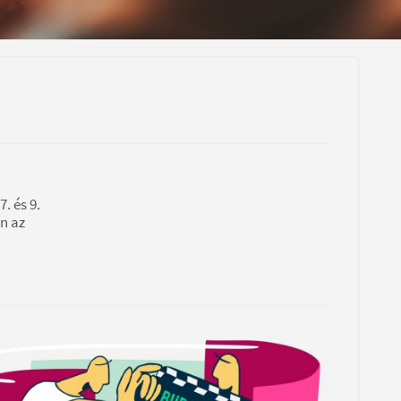
. és 9.
n az