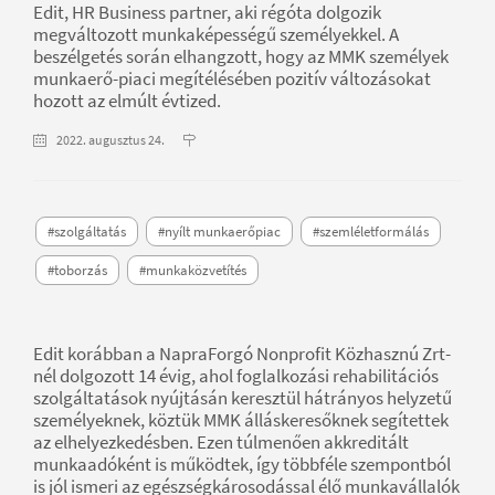
Edit, HR Business partner, aki régóta dolgozik
megváltozott munkaképességű személyekkel. A
beszélgetés során elhangzott, hogy az MMK személyek
munkaerő-piaci megítélésében pozitív változásokat
hozott az elmúlt évtized.
2022. augusztus 24.
#szolgáltatás
#nyílt munkaerőpiac
#szemléletformálás
#toborzás
#munkaközvetítés
Edit korábban a NapraForgó Nonprofit Közhasznú Zrt-
nél dolgozott 14 évig, ahol foglalkozási rehabilitációs
szolgáltatások nyújtásán keresztül hátrányos helyzetű
személyeknek, köztük MMK álláskeresőknek segítettek
az elhelyezkedésben. Ezen túlmenően akkreditált
munkaadóként is működtek, így többféle szempontból
is jól ismeri az egészségkárosodással élő munkavállalók