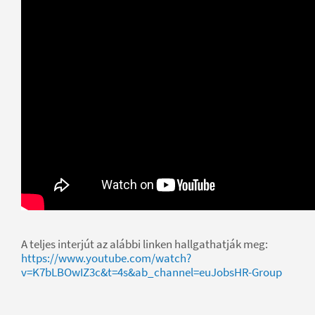
A teljes interjút az alábbi linken hallgathatják meg:
https://www.youtube.com/watch?
v=K7bLBOwIZ3c&t=4s&ab_channel=euJobsHR-Group