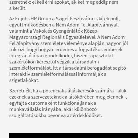
szeretnék: el kell érni azokat, akiket még eddig nem
sikerült.
Az Eujobs HR Group a Sziget Fesztiválra is kitelepült,
együttműködésben a Nem Adom Fel Alapítvánnyal,
valamint a Vakok és Gyengénlátók Közép-
Magyarországi Regionális Egyesületével. A Nem Adom
Fel Alapítvány szemlélete véleménye alapján nagyon jól
tükrözi, hogy hogyan érdemes a fogyatékos emberek
integrációjában gondolkodni, hiszen tapasztalati
szakértőkön keresztül végzik a társadalmi
szemléletformálást. Itt a társadalmi befogadást segítő
interaktív szemléletformálással informálják a
szigetlakókat.
Szeretnék, ha a potenciális álláskeresők számára - akik
ezeknek a szervezeteknek a látókörében megjelennek -,
egyfajta csatornaként funkcionáljanak a
munkavállalás irányába, akár különböző
szolgáltatásokba bevonva az érdeklődőket.