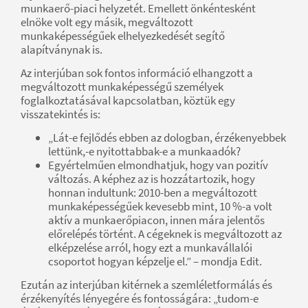
munkaerő-piaci helyzetét. Emellett önkéntesként
elnöke volt egy másik, megváltozott
munkaképességűek elhelyezkedését segítő
alapítványnak is.
Az interjúban sok fontos információ elhangzott a
megváltozott munkaképességű személyek
foglalkoztatásával kapcsolatban, köztük egy
visszatekintés is:
„Lát-e fejlődés ebben az dologban, érzékenyebbek
lettünk,-e nyitottabbak-e a munkaadók?
Egyértelműen elmondhatjuk, hogy van pozitív
változás. A képhez az is hozzátartozik, hogy
honnan indultunk: 2010-ben a megváltozott
munkaképességűek kevesebb mint, 10 %-a volt
aktív a munkaerőpiacon, innen mára jelentős
előrelépés történt. A cégeknek is megváltozott az
elképzelése arról, hogy ezt a munkavállalói
csoportot hogyan képzelje el.” – mondja Edit.
Ezután az interjúban kitérnek a szemléletformálás és
érzékenyítés lényegére és fontosságára: „tudom-e