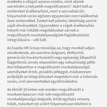
érzékelni a világot azonos módon, mint akinek
szeretném a helyzetét megváltoztatni”. Azért kell az
embereket érzékenyíteni, mert a szocializációs
folyamatok során egészen egyszerűen nem találkoztak
ilyen emberekkel. Ezeket kell pótolni, lehetőség szerint
saját élményekkel. Ugyanakkor a cégek érzékenyítés
helyett már inkább megoldásokat várnak a
megváltozott munkaképességűek foglalkoztatási
integrálására – véli Edit.
Az Eujobs HR Group missziója az, hogy munkát adjon
mindenkinek, aki szeretne dolgozni, életkortól,
generációs hovatartozástól vagy egészségi állapottól
függetlenül, amely alapvetően egy sokszínűségi pillér.
Ami kifejezetten a megváltozott munkaképességű
személyeket érinti, proaktív jelleggel, módszeresen
próbálják az integrálásukat megoldani már a toborzás
során, civil szervezetekkel együttműködve.
Az elmúlt 10 évben sok minden megváltozott a
munkaerőpiacon: már sok megváltozott
munkaképességű dolgozik, értük egyfajta verseny
folyik, másrészt ezt a kört folyamatosan bővíteni is