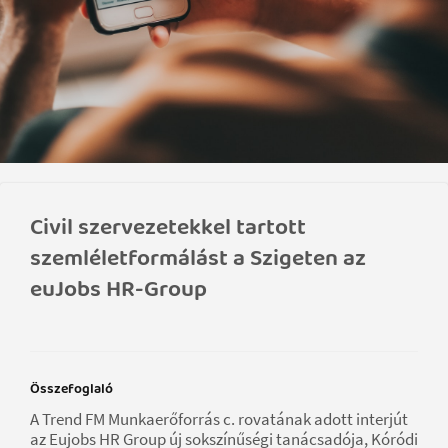
Civil szervezetekkel tartott
szemléletformálást a Szigeten az
euJobs HR-Group
Összefoglaló
A Trend FM Munkaerőforrás c. rovatának adott interjút
az Eujobs HR Group új sokszínűségi tanácsadója, Kóródi