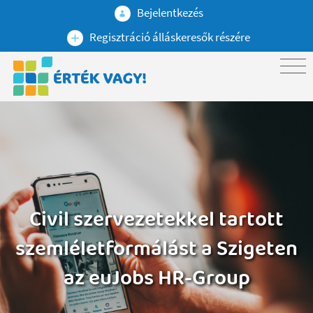
Bejelentkezés
Regisztráció álláskeresők részére
Civil szervezetekkel tartott
szemléletformálást a Szigeten
az euJobs HR-Group