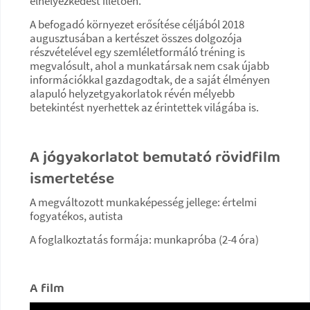
elhelyezkedést illetően.
A befogadó környezet erősítése céljából 2018
augusztusában a kertészet összes dolgozója
részvételével egy szemléletformáló tréning is
megvalósult, ahol a munkatársak nem csak újabb
információkkal gazdagodtak, de a saját élményen
alapuló helyzetgyakorlatok révén mélyebb
betekintést nyerhettek az érintettek világába is.
A jógyakorlatot bemutató rövidfilm
ismertetése
A megváltozott munkaképesség jellege: értelmi
fogyatékos, autista
A foglalkoztatás formája: munkapróba (2-4 óra)
A film