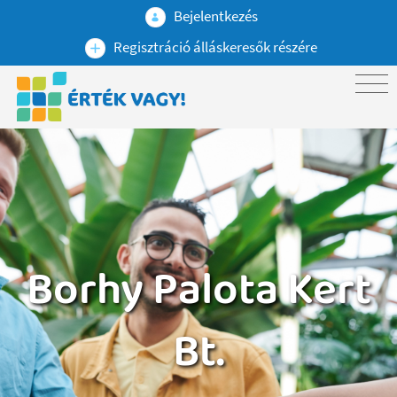
Bejelentkezés
Regisztráció álláskeresők részére
Borhy Palota Kert
Bt.