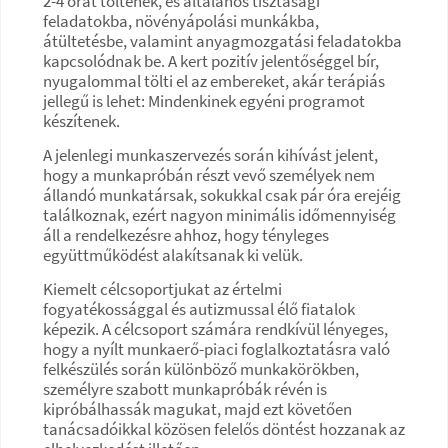
2-4 órát töltenek, és általános tisztasági
feladatokba, növényápolási munkákba,
átültetésbe, valamint anyagmozgatási feladatokba
kapcsolódnak be. A kert pozitív jelentőséggel bír,
nyugalommal tölti el az embereket, akár terápiás
jellegű is lehet: Mindenkinek egyéni programot
készítenek.
A jelenlegi munkaszervezés során kihívást jelent,
hogy a munkapróbán részt vevő személyek nem
állandó munkatársak, sokukkal csak pár óra erejéig
találkoznak, ezért nagyon minimális időmennyiség
áll a rendelkezésre ahhoz, hogy tényleges
együttműködést alakítsanak ki velük.
Kiemelt célcsoportjukat az értelmi
fogyatékossággal és autizmussal élő fiatalok
képezik. A célcsoport számára rendkívül lényeges,
hogy a nyílt munkaerő-piaci foglalkoztatásra való
felkészülés során különböző munkakörökben,
személyre szabott munkapróbák révén is
kipróbálhassák magukat, majd ezt követően
tanácsadóikkal közösen felelős döntést hozzanak az