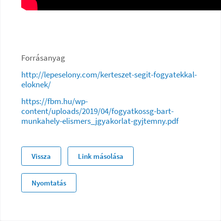
Forrásanyag
http://lepeselony.com/kerteszet-segit-fogyatekkal-
eloknek/
https://fbm.hu/wp-
content/uploads/2019/04/fogyatkossg-bart-
munkahely-elismers_jgyakorlat-gyjtemny.pdf
Vissza
Link másolása
Nyomtatás