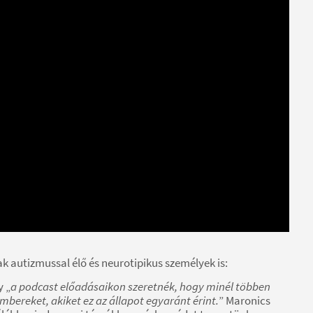
nak autizmussal élő és neurotipikus személyek is:
y „
a podcast előadásaikon szeretnék, hogy minél többen
bereket, akiket ez az állapot egyaránt érint.
” Maronics