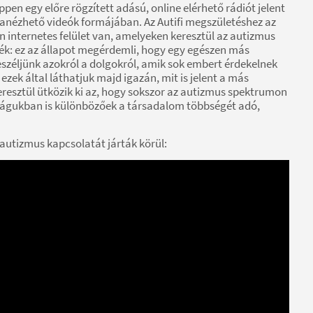
en egy előre rögzített adású, online elérhető rádiót jelent
zanézhető videók formájában. Az Autifi megszületéshez az
n internetes felület van, amelyeken keresztül az autizmus
lték: ez az állapot megérdemli, hogy egy egészen más
zéljünk azokról a dolgokról, amik sok embert érdekelnek
ezek által láthatjuk majd igazán, mit is jelent a más
resztül ütközik ki az, hogy sokszor az autizmus spektrumon
ságukban is különbözőek a társadalom többségét adó,
 autizmus kapcsolatát járták körül: