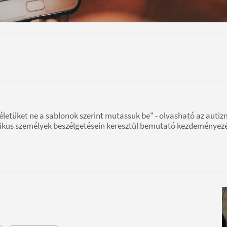
 életüket ne a sablonok szerint mutassuk be" - olvasható az autiz
pikus személyek beszélgetésein keresztül bemutató kezdeményezé