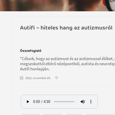
Autifi – hiteles hang az autizmusról
Összefoglaló
"Célunk, hogy az autizmust és az autizmussal élőket,
megszokottól eltérő nézőpontból, autista és neuroti
Autifi honlapján.
2022. november 29.