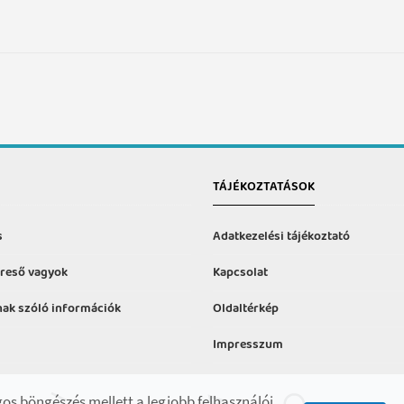
TÁJÉKOZTATÁSOK
s
Adatkezelési tájékoztató
reső vagyok
Kapcsolat
ak szóló információk
Oldaltérkép
Impresszum
formációk
os böngészés mellett a legjobb felhasználói