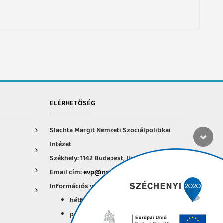
ELÉRHETŐSÉG
Slachta Margit Nemzeti Szociálpolitikai
Intézet
Székhely: 1142 Budapest, Ungvár u. 64-66.
Email cím:
evp@nszi.hu
Információs vonal: +36 30 682-6371
hétfő-csütörtök: 8:00-16:00
péntek: 8:00-14.00