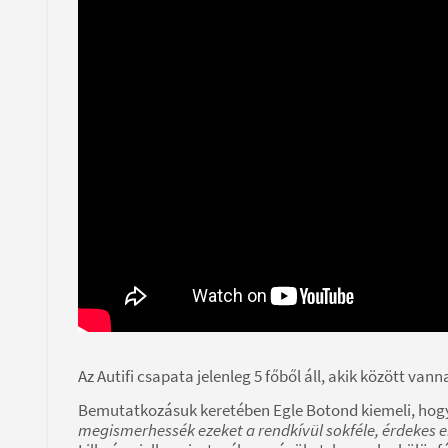
Az Autifi csapata jelenleg 5 főből áll, akik között van
Bemutatkozásuk keretében Egle Botond kiemeli, hog
megismerhessék ezeket a rendkívül sokféle, érdekes em