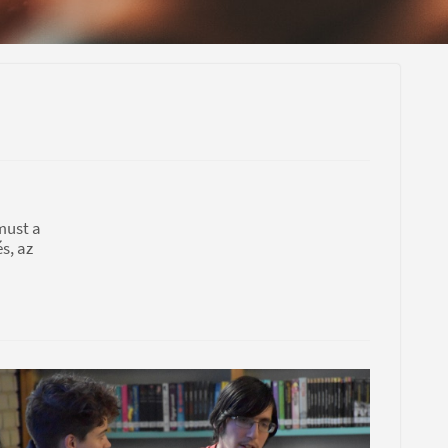
must a
s, az