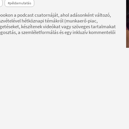
#példamutatás
bookon a podcast csatornáját, ahol adásonként változó,
szvételével hétköznapi témákról (munkaerő-piac,
lgetéseket, készítenek videókat vagy szöveges tartalmakat
gosztás, a szemléletformálás és egy inkluzív kommentelői