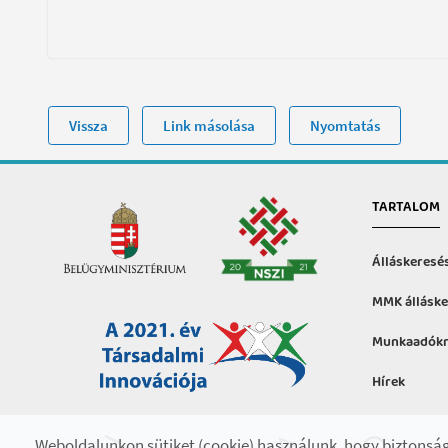
Vissza
Link másolása
Nyomtatás
TARTALOM
Álláskeresé
MMK álláske
Munkaadókn
Hírek
Hasznos in
Weboldalunkon sütiket (cookie) használunk, hogy biztonság