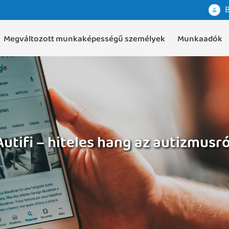
B
Megváltozott munkaképességű személyek
Munkaadók
Autifi – hiteles hang az autizmusró