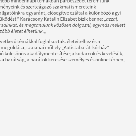
önfélébb mindennapi témákban párbeszédet teremtünk
élményeink és szerteágazó szakmai ismereteink
llgatóinkra egyaránt, elősegítve ezáltal a különböző agyi
ödést.” Karácsony Katalin Elizabet bízik benne: „
azzal,
sainkat, és megtanulunk közösen dolgozni, egymás mellett
ezőbb életet élhetünk
.„
övetkező témákkal foglalkoztak: életvitelhez és a
k megoldása; szakmai műhely „Autistabarát-kórház”
ció kölcsönös akadálymentesítése; a kudarcok és kezelésük,
a barátság, a barátok keresése személyes és online térben,