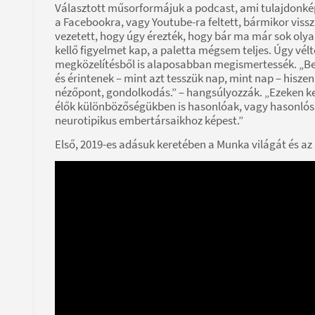
Választott műsorformájuk a podcast, ami tulajdonképp
a Facebookra, vagy Youtube-ra feltett, bármikor viss
vezetett, hogy úgy érezték, hogy bár ma már sok olya
kellő figyelmet kap, a paletta mégsem teljes. Úgy vé
megközelítésből is alaposabban megismertessék. „Bes
és érintenek – mint azt tesszük nap, mint nap – hiszen 
nézőpont, gondolkodás.” – hangsúlyozzák. „Ezeken ke
élők különbözőségükben is hasonlóak, vagy hasonló
neurotipikus embertársaikhoz képest.”
Első, 2019-es adásuk keretében a Munka világát és az