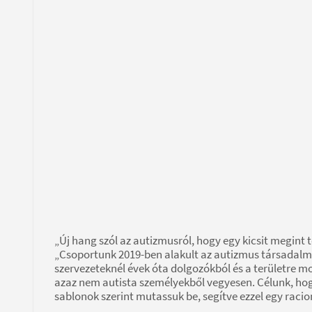
„Új hang szól az autizmusról, hogy egy kicsit megint t
„Csoportunk 2019-ben alakult az autizmus társadal
szervezeteknél évek óta dolgozókból és a területre m
azaz nem autista személyekből vegyesen. Célunk, hogy
sablonok szerint mutassuk be, segítve ezzel egy raci