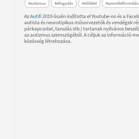
#autizmus
#elfogadás
#előítélet
#szemléletformálás
Az
Autifi
2019 őszén indította el Youtube-on és a Face
autista és neurotipikus műsorvezetők és vendégek ré
párkapcsolat, tanulás stb.) tartanak nyilvános beszé
az autizmus szemszögéből. A céljuk az információ-me
közösség létrehozása.