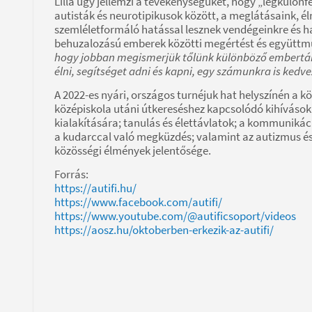
Lilla úgy jellemzi a tevékenységüket, hogy „legkül
autisták és neurotipikusok között, a meglátásaink, 
szemléletformáló hatással lesznek vendégeinkre és ha
behuzalozású emberek közötti megértést és együttműk
hogy jobban megismerjük tőlünk különböző embertár
élni, segítséget adni és kapni, egy számunkra is kedv
A 2022-es nyári, országos turnéjuk hat helyszínén a k
középiskola utáni útkereséshez kapcsolódó kihíváso
kialakítására; tanulás és élettávlatok; a kommuniká
a kudarccal való megküzdés; valamint az autizmus és 
közösségi élmények jelentősége.
Forrás:
https://autifi.hu/
https://www.facebook.com/autifi/
https://www.youtube.com/@autificsoport/videos
https://aosz.hu/oktoberben-erkezik-az-autifi/