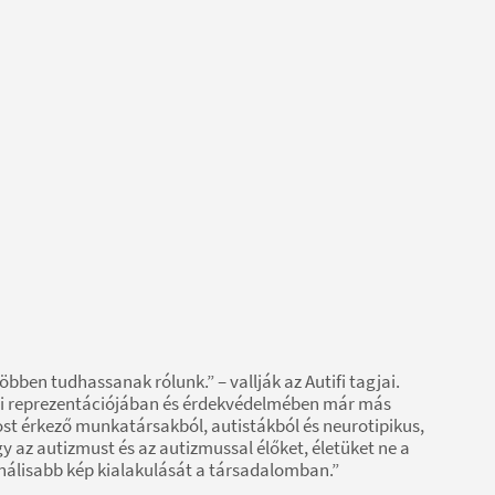
öbben tudhassanak rólunk.” – vallják az Autifi tagjai.
mi reprezentációjában és érdekvédelmében már más
ost érkező munkatársakból, autistákból és neurotipikus,
 az autizmust és az autizmussal élőket, életüket ne a
onálisabb kép kialakulását a társadalomban.”