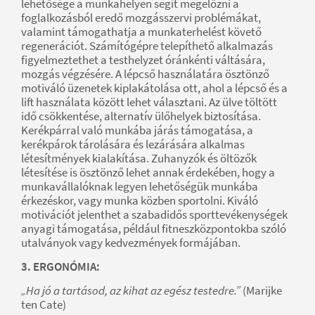
lehetősége a munkahelyen segít megelőzni a
foglalkozásból eredő mozgásszervi problémákat,
valamint támogathatja a munkaterhelést követő
regenerációt. Számítógépre telepíthető alkalmazás
figyelmeztethet a testhelyzet óránkénti váltására,
mozgás végzésére. A lépcső használatára ösztönző
motiváló üzenetek kiplakátolása ott, ahol a lépcső és a
lift használata között lehet választani. Az ülve töltött
idő csökkentése, alternatív ülőhelyek biztosítása.
Kerékpárral való munkába járás támogatása, a
kerékpárok tárolására és lezárására alkalmas
létesítmények kialakítása. Zuhanyzók és öltözők
létesítése is ösztönző lehet annak érdekében, hogy a
munkavállalóknak legyen lehetőségük munkába
érkezéskor, vagy munka közben sportolni. Kiváló
motivációt jelenthet a szabadidős sporttevékenységek
anyagi támogatása, például fitneszközpontokba szóló
utalványok vagy kedvezmények formájában.
3. ERGONÓMIA:
„Ha jó a tartásod, az kihat az egész testedre.”
(Marijke
ten Cate)