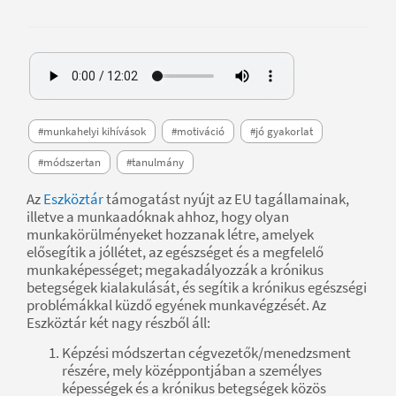
#munkahelyi kihívások
#motiváció
#jó gyakorlat
#módszertan
#tanulmány
Az
Eszköztár
támogatást nyújt az EU tagállamainak,
illetve a munkaadóknak ahhoz, hogy olyan
munkakörülményeket hozzanak létre, amelyek
elősegítik a jóllétet, az egészséget és a megfelelő
munkaképességet; megakadályozzák a krónikus
betegségek kialakulását, és segítik a krónikus egészségi
problémákkal küzdő egyének munkavégzését. Az
Eszköztár két nagy részből áll:
Képzési módszertan cégvezetők/menedzsment
részére, mely középpontjában a személyes
képességek és a krónikus betegségek közös