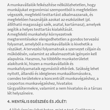
A munkavállalók felkészítése nélkülözhetetlen, hogy
munkájukat ergonómiai szempontból is megfelelően
végezzék, megfelelő testtartást alkalmazzanak, és
megfelelően használják azokat az eszközöket (pl.
állítható magasságú szék, asztal, kartámasz), amelyek
segítik a helyes testtartás kialakítását.
A megfelelő munkahelyi környezetnek
megteremtésekor elengedhetetlen a gondos tervezési
folyamat, amelyből a munkavállalók is kivehetik a
részüket. A tervezési folyamatnak a szervezet céljain és
működésén, valamint az alkalmazottak igényein kell
alapulnia. Hasznos, ha többféle munkaterületet
alakítunk ki, hiszen a munkavállalók és
munkafolyamataik egymástól eltérőek. Szükség lehet
nyitott, állandó és ideiglenes munkaállomásokra,
csendes területekre a koncentrált munkavégzéshez, a
csoportos munkavégzéshez, hivatalos
tárgyalótermekre, valamint a nem hivatalos és a társas
lét helyszíneire.
4. MENTÁLIS EGÉSZSÉG ÉS JÓLÉT:
„A lélek éppúgy lehet beteg, mint a test. Csakhogy a