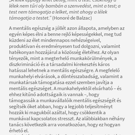
lélek nem tűri oly bambán a szenvedést, mint a test; a
test nem támogatja a lelket, mint ahogy a lélek
támogatja a testet.”
(Honoré de Balzac)
A mentális egészség a jóllét azon állapota, amelyben az
egyén képes élni a benne rejlő képességekkel, meg tud
küzdeni az élet mindennapos nehézségeivel,
produktívan és eredményesen tud dolgozni, valamint
hatékonyan hozzájárul a közösség életéhez. Az olyan
tényezők, mint a megterhelő munkakörülmények, a
diszkrimináció és a társadalmi kirekesztés káros
hatással lehetnek a mentális egészségre. A megfelelő
munkahelyi elvárások, a döntésszabadság, valamint a
munkatársak támogatása ezzel szemben javítja a
mentális egészséget. A munkahelyektől elvárható – és
ehhez kitűnő adottságaik is vannak –, hogy
támogassák a munkavállalóik mentális egészségét és
segítsék őket abban, hogy a legjobb teljesítményt
hozzák ki magukból azáltal, hogy csökkentik a
munkával kapcsolatos stresszt. Az alábbiakban néhány
tanács következik arra vonatkozóan, hogy ez hogyan
érhető el.