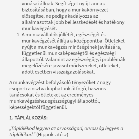
vonásai állnak. Segítséget nyújt annak
biztosításában, hogy a munkakörnyezet
elősegítse, ne pedig akadályozza az
alkalmazottak jobb beilleszkedését és hatékony
munkavégzését.
A munkavállalók jóllétét, egészségét és
munkavégzését állítja a középpontba. Ötleteket
nyújt a munkavégzés minőségének javítására,
függetlenül munkaképességtől és egészségi
állapottól. Valamint az egészségügyi problémák
megelőzésére javasol módszereket, ötleteket,
adott esetben visszaigazolásokat.
A munkavégzést befolyásoló tényezőket 7 nagy
csoportra osztva kaphatunk átfogó, hasznos
tanácsokat és ötleteket az eredményes
munkavégzéshez egészségügyi állapottól,
képességektől függetlenül.
1. TÁPLÁLKOZÁS:
„Táplálékod legyen az orvosságod, orvosság legyen a
táplálékod.”
(Hippokratész)