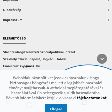
Kapcsolat
Oldaltérkép
Impresszum
ELÉRHETŐSÉG
Slachta Margit Nemzeti Szociálpolitikai Intézet
Székhely: 1142 Budapest, Ungvár u. 64-66.
Email cím:
evp@nszi.hu
Információs vonal: +36 30 682-6371
Weboldalunkon sütiket (cookie) használunk, hogy
hétfő-csütörtök: 8:00-16:00
biztonságos böngészés mellett a legjobb felhasználói
péntek: 8:00-14.00
élményt nyújthassuk. A weboldal meglátogatásával és
használatával Ön beleegyezik a sütik használatába.
Bővebb információkért kérjük, olvassa el
tájékoztatónkat
2021 © Minden jog fenntartva! Készült az EFOP-1.9.3-VEKOP-17 projekt
keretében.
Elfogad