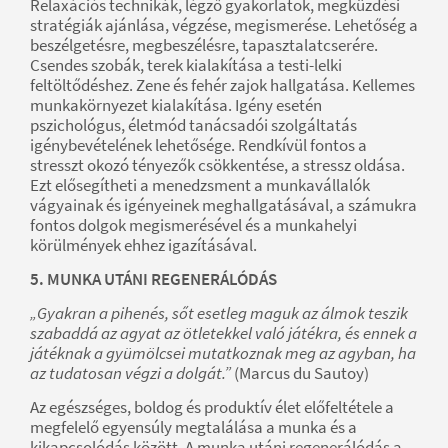
Relaxációs technikák, légző gyakorlatok, megküzdési
stratégiák ajánlása, végzése, megismerése. Lehetőség a
beszélgetésre, megbeszélésre, tapasztalatcserére.
Csendes szobák, terek kialakítása a testi-lelki
feltöltődéshez. Zene és fehér zajok hallgatása. Kellemes
munkakörnyezet kialakítása. Igény esetén
pszichológus, életmód tanácsadói szolgáltatás
igénybevételének lehetősége. Rendkívül fontos a
stresszt okozó tényezők csökkentése, a stressz oldása.
Ezt elősegítheti a menedzsment a munkavállalók
vágyainak és igényeinek meghallgatásával, a számukra
fontos dolgok megismerésével és a munkahelyi
körülmények ehhez igazításával.
5. MUNKA UTÁNI REGENERÁLÓDÁS
„Gyakran a pihenés, sőt esetleg maguk az álmok teszik
szabaddá az agyat az ötletekkel való játékra, és ennek a
játéknak a gyümölcsei mutatkoznak meg az agyban, ha
az tudatosan végzi a dolgát.”
(Marcus du Sautoy)
Az egészséges, boldog és produktív élet előfeltétele a
megfelelő egyensúly megtalálása a munka és a
kikapcsolódás között. A munka utáni regenerálódás a