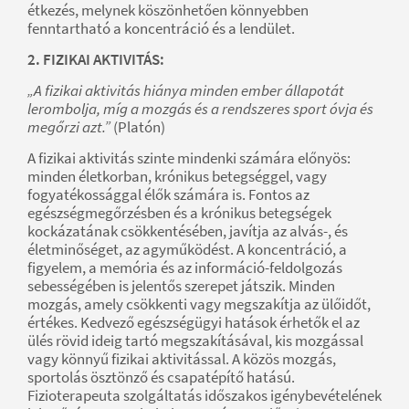
étkezés, melynek köszönhetően könnyebben
fenntartható a koncentráció és a lendület.
2. FIZIKAI AKTIVITÁS:
„A fizikai aktivitás hiánya minden ember állapotát
lerombolja, míg a mozgás és a rendszeres sport óvja és
megőrzi azt.”
(Platón)
A fizikai aktivitás szinte mindenki számára előnyös:
minden életkorban, krónikus betegséggel, vagy
fogyatékossággal élők számára is. Fontos az
egészségmegőrzésben és a krónikus betegségek
kockázatának csökkentésében, javítja az alvás-, és
életminőséget, az agyműködést. A koncentráció, a
figyelem, a memória és az információ-feldolgozás
sebességében is jelentős szerepet játszik. Minden
mozgás, amely csökkenti vagy megszakítja az ülőidőt,
értékes. Kedvező egészségügyi hatások érhetők el az
ülés rövid ideig tartó megszakításával, kis mozgással
vagy könnyű fizikai aktivitással. A közös mozgás,
sportolás ösztönző és csapatépítő hatású.
Fizioterapeuta szolgáltatás időszakos igénybevételének