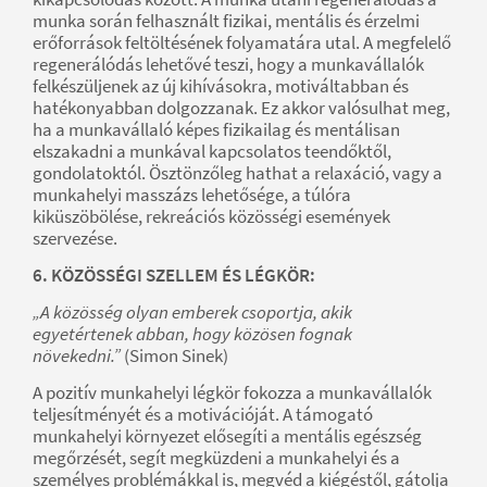
munka során felhasznált fizikai, mentális és érzelmi
erőforrások feltöltésének folyamatára utal. A megfelelő
regenerálódás lehetővé teszi, hogy a munkavállalók
felkészüljenek az új kihívásokra, motiváltabban és
hatékonyabban dolgozzanak. Ez akkor valósulhat meg,
ha a munkavállaló képes fizikailag és mentálisan
elszakadni a munkával kapcsolatos teendőktől,
gondolatoktól. Ösztönzőleg hathat a relaxáció, vagy a
munkahelyi masszázs lehetősége, a túlóra
kiküszöbölése, rekreációs közösségi események
szervezése.
6. KÖZÖSSÉGI SZELLEM ÉS LÉGKÖR:
„A közösség olyan emberek csoportja, akik
egyetértenek abban, hogy közösen fognak
növekedni.”
(Simon Sinek)
A pozitív munkahelyi légkör fokozza a munkavállalók
teljesítményét és a motivációját. A támogató
munkahelyi környezet elősegíti a mentális egészség
megőrzését, segít megküzdeni a munkahelyi és a
személyes problémákkal is, megvéd a kiégéstől, gátolja