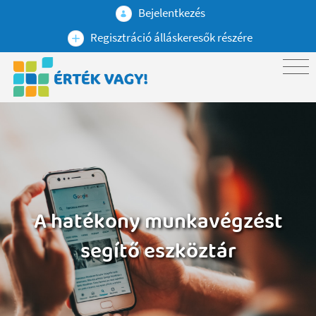
Bejelentkezés
Regisztráció álláskeresők részére
A hatékony munkavégzést
segítő eszköztár