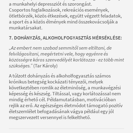
a munkahelyi depressziót és szorongást.
Csoportos foglalkozások, rekreációs események,
ötletbörzék, közös étkezések, együtt végzett feladatok,
a sport és a közös élmények mind összekovácsolják a
munkatársakat.
7. DOHÁNYZÁS, ALKOHOLFOGYASZTÁS MÉRSÉKLÉSE:
„Az embert nem szabad semmitől sem eltiltani, de
felvilágosítani, megértetni vele, hogy egyénre és
közösségre káros szenvedélyét korlátozza - ez több mint
szükséges.”
(Tar Károly)
A túlzott dohányzás és alkoholfogyasztás számos
krónikus betegség kockázati tényezői, melyek
következtében romlik az életminőség, a munkavégzési
képesség és készség. Tiltással, vagy korlátozással nem
mindig érhető cél. Példamutatásban, motivációban
rejlik az erő. Az egészséges életmódot támogató pozitív
életszemlélet befogadásának vágya például egy jól
megszervezett versennyel is felkelthető.