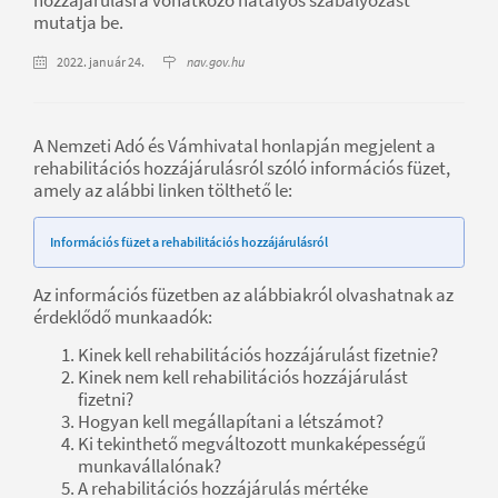
mutatja be.
2022. január 24.
nav.gov.hu
A Nemzeti Adó és Vámhivatal honlapján megjelent a
rehabilitációs hozzájárulásról szóló információs füzet,
amely az alábbi linken tölthető le:
Információs füzet a rehabilitációs hozzájárulásról
Az információs füzetben az alábbiakról olvashatnak az
érdeklődő munkaadók:
Kinek kell rehabilitációs hozzájárulást fizetnie?
Kinek nem kell rehabilitációs hozzájárulást
fizetni?
Hogyan kell megállapítani a létszámot?
Ki tekinthető megváltozott munkaképességű
munkavállalónak?
A rehabilitációs hozzájárulás mértéke