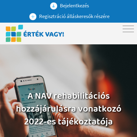
Bejelentkezés
Regisztráció álláskeresők részére
A NAV rehabilitációs
hozzájárulásra vonatkozó
2022-es tájékoztatója