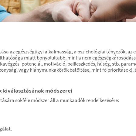
sa az egészségügyi alkalmasság, a pszichológiai tényezők, az 
iválthatósága miatt bonyolultabb, mint a nem egészségkárosodáss
avégzési potenciál, motiváció, beilleszkedés, hűség, stb. para
ékonyság, vagy hiánymunkakörök betöltése, mint fő prioritások), é
 kiválasztásának módszerei
ására sokféle módszer áll a munkaadók rendelkezésére:
gálat.