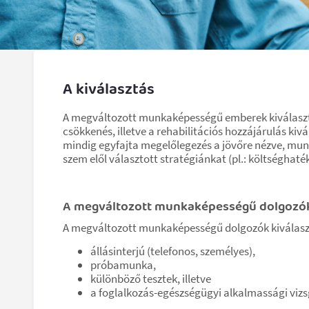
A kiválasztás
A megváltozott munkaképességű emberek kiválasztá
csökkenés, illetve a rehabilitációs hozzájárulás k
mindig egyfajta megelőlegezés a jövőre nézve, munk
szem elől választott stratégiánkat (pl.: költséghat
A megváltozott munkaképességű dolgozók
A megváltozott munkaképességű dolgozók kiválaszt
állásinterjú (telefonos, személyes),
próbamunka,
különböző tesztek, illetve
a foglalkozás-egészségügyi alkalmassági vizs