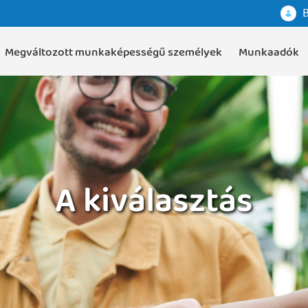
B
Megváltozott munkaképességű személyek
Munkaadók
A kiválasztás