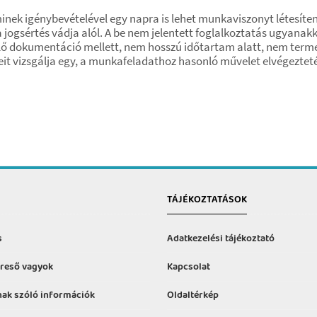
minek igénybevételével egy napra is lehet munkaviszonyt létesít
 jogsértés vádja alól. A be nem jelentett foglalkoztatás ugyanak
elő dokumentáció mellett, nem hosszú időtartam alatt, nem ter
it vizsgálja egy, a munkafeladathoz hasonló művelet elvégezteté
TÁJÉKOZTATÁSOK
s
Adatkezelési tájékoztató
reső vagyok
Kapcsolat
ak szóló információk
Oldaltérkép