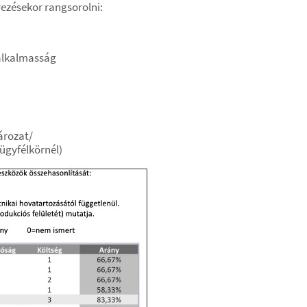
vezésekor rangsorolni:
alkalmasság
ározat/
 ügyfélkörnél)