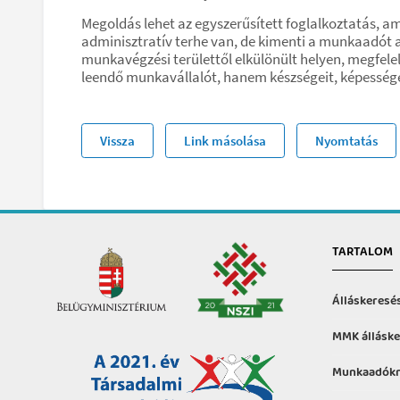
Megoldás lehet az egyszerűsített foglalkoztatás, a
adminisztratív terhe van, de kimenti a munkaadót a
munkavégzési területtől elkülönült helyen, megfel
leendő munkavállalót, hanem készségeit, képessége
Vissza
Link másolása
Nyomtatás
TARTALOM
Álláskeresé
MMK álláske
Munkaadókn