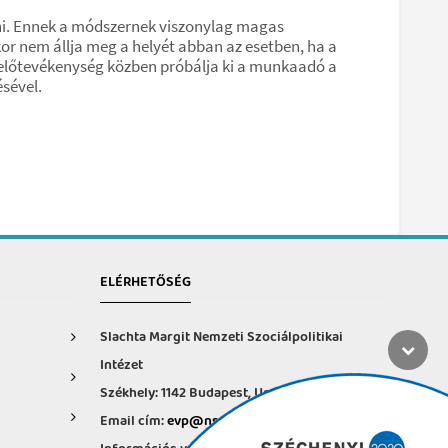
eni. Ennek a módszernek viszonylag magas
kor nem állja meg a helyét abban az esetben, ha a
melőtevékenység közben próbálja ki a munkaadó a
sével.
ELÉRHETŐSÉG
Slachta Margit Nemzeti Szociálpolitikai
Intézet
Székhely: 1142 Budapest, Ungvár u. 64-66.
Email cím:
evp@nszi.hu