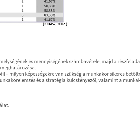
 mélységének és mennyiségének számbavétele, majd a részfelad
k meghatározása.
l – milyen képességekre van szükség a munkakör sikeres betölt
munkakörelemzés és a stratégia kulcstényezői, valamint a munka
álat.