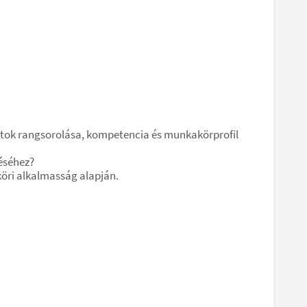
atok rangsorolása, kompetencia és munkakörprofil
éséhez?
köri alkalmasság alapján.