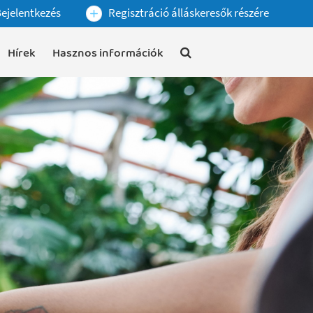
ejelentkezés
Regisztráció álláskeresők részére
Hírek
Hasznos információk