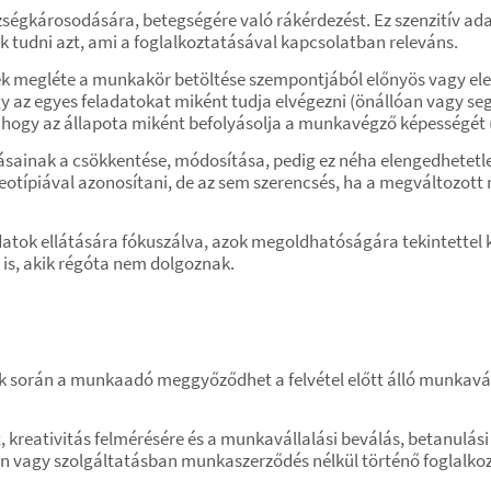
szségkárosodására, betegségére való rákérdezést. Ez szenzitív ad
k tudni azt, ami a foglalkoztatásával kapcsolatban releváns.
megléte a munkakör betöltése szempontjából előnyös vagy elen
ogy az egyes feladatokat miként tudja elvégezni (önállóan vagy se
ni, hogy az állapota miként befolyásolja a munkavégző képességét 
rásainak a csökkentése, módosítása, pedig ez néha elengedhetet
eotípiával azonosítani, de az sem szerencsés, ha a megváltozott
datok ellátására fókuszálva, azok megoldhatóságára tekintettel ké
 is, akik régóta nem dolgoznak.
 során a munkaadó meggyőződhet a felvétel előtt álló munkaválla
 kreativitás felmérésére és a munkavállalási beválás, betanulás
n vagy szolgáltatásban munkaszerződés nélkül történő foglalko