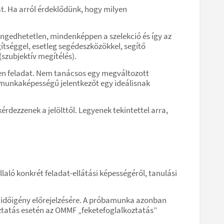
at. Ha arról érdeklődünk, hogy milyen
gedhetetlen, mindenképpen a szelekció és így az
gítséggel, esetleg segédeszközökkel, segítő
(szubjektív megítélés).
len feladat. Nem tanácsos egy megváltozott
 munkaképességű jelentkezőt egy ideálisnak
rdezzenek a jelölttől. Legyenek tekintettel arra,
ló konkrét feladat-ellátási képességéről, tanulási
i időigény előrejelzésére. A próbamunka azonban
ztatás esetén az OMMF „feketefoglalkoztatás”