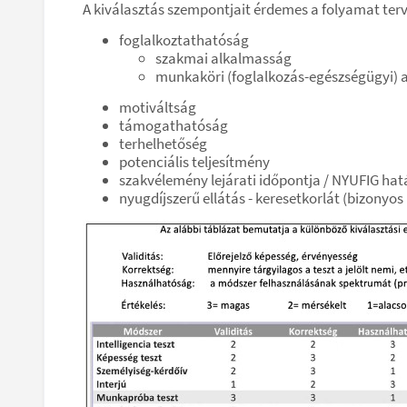
A kiválasztás szempontjait érdemes a folyamat ter
foglalkoztathatóság
szakmai alkalmasság
munkaköri (foglalkozás-egészségügyi) 
motiváltság
támogathatóság
terhelhetőség
potenciális teljesítmény
szakvélemény lejárati időpontja / NYUFIG hat
nyugdíjszerű ellátás - keresetkorlát (bizonyos