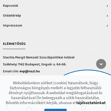
Kapcsolat
Oldaltérkép
Impresszum
ELÉRHETŐSÉG
Slachta Margit Nemzeti Szociálpolitikai Intézet
Székhely: 1142 Budapest, Ungvár u. 64-66.
Email cím:
evp@nszi.hu
Információs vonal: +36 30 682-6371
Weboldalunkon sütiket (cookie) használunk, hogy
hétfő-csütörtök: 8:00-16:00
biztonságos böngészés mellett a legjobb felhasználói
péntek: 8:00-14.00
élményt nyújthassuk. A weboldal meglátogatásával és
használatával Ön beleegyezik a sütik használatába.
Bővebb információkért kérjük, olvassa el
tájékoztatónkat
2021 © Minden jog fenntartva! Készült az EFOP-1.9.3-VEKOP-17 projekt
keretében.