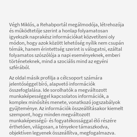
Végh Miklós, a Rehabportál megálmodója, létrehozója
és működtetője szerint a honlap folyamatosan
igyekszik naprakész információkat közvetíteni oly
módon, hogy azok között lehetőség nyílik nem csupán
témák, hanem érintettség szerint is válogatni, ezáltal
folyamatos szószólója a napi eseményeknek, emberi
történeteknek, mind a szociális mind az egyéni
szférából.
Az oldal másik profilja a célcsoport számára
jelentőséggel bíró, alapvető információk
összefoglalása. Ide sorolhatók a megváltozott
munkaképességgel kapcsolatos információk, a
komplex minősítés menete, vonatkozó jogszabályok
gyűjteménye. Az információk összeállításakor kiemelt
szempont, hogy minden megváltozott
munkaképességű- és fogyatékossággal élő részére
érthetően, világosan, a tényekre támaszkodva,
objektíven legyenek összeállítva, megfogalmazva.