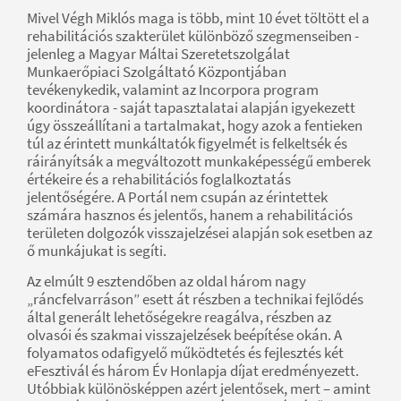
Mivel Végh Miklós maga is több, mint 10 évet töltött el a
rehabilitációs szakterület különböző szegmenseiben -
jelenleg a Magyar Máltai Szeretetszolgálat
Munkaerőpiaci Szolgáltató Központjában
tevékenykedik, valamint az Incorpora program
koordinátora - saját tapasztalatai alapján igyekezett
úgy összeállítani a tartalmakat, hogy azok a fentieken
túl az érintett munkáltatók figyelmét is felkeltsék és
ráirányítsák a megváltozott munkaképességű emberek
értékeire és a rehabilitációs foglalkoztatás
jelentőségére. A Portál nem csupán az érintettek
számára hasznos és jelentős, hanem a rehabilitációs
területen dolgozók visszajelzései alapján sok esetben az
ő munkájukat is segíti.
Az elmúlt 9 esztendőben az oldal három nagy
„ráncfelvarráson” esett át részben a technikai fejlődés
által generált lehetőségekre reagálva, részben az
olvasói és szakmai visszajelzések beépítése okán. A
folyamatos odafigyelő működtetés és fejlesztés két
eFesztivál és három Év Honlapja díjat eredményezett.
Utóbbiak különösképpen azért jelentősek, mert – amint