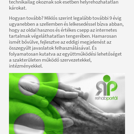
technikailag okoznak sok esetben helyrehozhatatlan
károkat.
Hogyan tovább? Miklós szerint legalább további 9 évig
ugyanebben a szellemben és lelkesedéssel bízva abban,
hogy az oldal hasznos és értékes csepp az internetes
tartalmak végeláthatatlan tengerében. Hamarosan
ismét bővülve, fejlesztve az eddigi megjelenést az
összegyűlt javaslatok felhasználásával. És
folyamatosan kutatva az együttműködési lehetőséget
a szakterületen működő szervezetekkel,
intézményekkel.