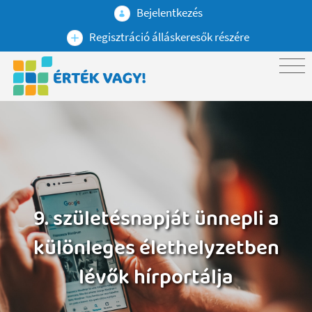
Bejelentkezés
Regisztráció álláskeresők részére
9. születésnapját ünnepli a
különleges élethelyzetben
lévők hírportálja