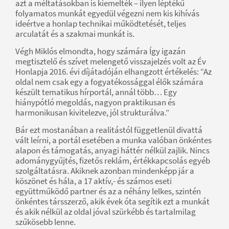
azt a méltatásokban is kiemelték – ilyen léptékű
folyamatos munkát egyedül végezni nem kis kihívás
ideértve a honlap technikai működtetését, teljes
arculatát és a szakmai munkát is.
Végh Miklós elmondta, hogy számára Így igazán
megtisztelő és szívet melengető visszajelzés volt az Év
Honlapja 2016. évi díjátadóján elhangzott értékelés: “Az
oldal nem csak egy a fogyatékossággal élők számára
készült tematikus hírportál, annál több… Egy
hiánypótló megoldás, nagyon praktikusan és
harmonikusan kivitelezve, jól strukturálva.”
Bár ezt mostanában a realitástól függetlenül divattá
vált leírni, a portál esetében a munka valóban önkéntes
alapon és támogatás, anyagi háttér nélkül zajlik. Nincs
adománygyűjtés, fizetős reklám, értékkapcsolás egyéb
szolgáltatásra. Akiknek azonban mindenképp jár a
köszönet és hála, a 17 aktív,- és számos eseti
együttműködő partner és az a néhány lelkes, szintén
önkéntes társszerző, akik évek óta segítik ezt a munkát
és akik nélkül az oldal jóval szürkébb és tartalmilag
szűkösebb lenne.