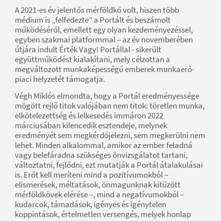
A 2021-es év jelentős mérföldkő volt, hiszen több
médium is „felfedezte” a Portált és beszámolt
működéséről, emellett egy olyan kezdeményezéssel,
egyben szakmai platformmal – az év novemberében
útjára indult Érték Vagy! Portállal - sikerült
együttműködést kialakítani, mely célzottan a
megváltozott munkaképességű emberek munkaerő-
piaci helyzetét támogatja.
Végh Miklós elmondta, hogy a Portál eredményessége
mögött rejlő titok valójában nem titok: töretlen munka,
elkötelezettség és lelkesedés immáron 2022
márciusában kilencedik esztendeje, melynek
eredményét sem megkérdőjelezni, sem megkerülni nem
lehet. Minden alkalommal, amikor az ember feladná
vagy belefáradna szükséges önvizsgálatot tartani,
változtatni, fejlődni, ezt mutatják a Portál átalakulásai
is. Erőt kell meríteni mind a pozitívumokból –
elismerések, méltatások, önmagunknak kitűzött
mérföldkövek elérése –, mind a negatívumokból –
kudarcok, támadások, igényes és igénytelen
koppintások, értelmetlen versengés, melyek honlap