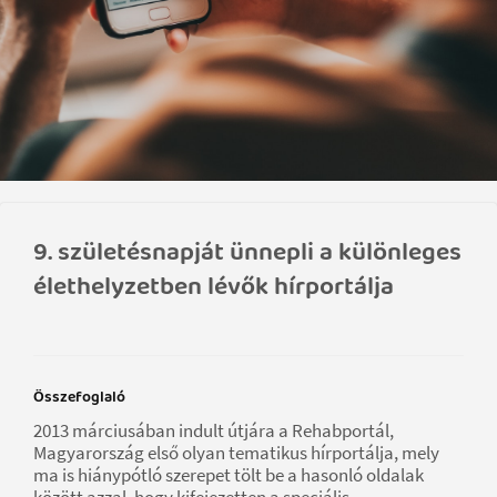
9. születésnapját ünnepli a különleges
élethelyzetben lévők hírportálja
Összefoglaló
2013 márciusában indult útjára a Rehabportál,
Magyarország első olyan tematikus hírportálja, mely
ma is hiánypótló szerepet tölt be a hasonló oldalak
között azzal, hogy kifejezetten a speciális