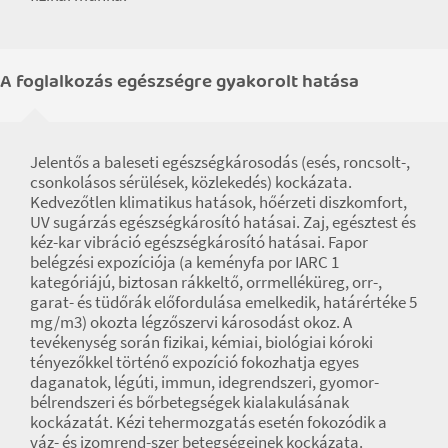
A foglalkozás egészségre gyakorolt hatása
Jelentős a baleseti egészségkárosodás (esés, roncsolt-,
csonkolásos sérülések, közlekedés) kockázata.
Kedvezőtlen klimatikus hatások, hőérzeti diszkomfort,
UV sugárzás egészségkárosító hatásai. Zaj, egésztest és
kéz-kar vibráció egészségkárosító hatásai. Fapor
belégzési expozíciója (a keményfa por IARC 1
kategóriájú, biztosan rákkeltő, orrmelléküreg, orr-,
garat- és tüdőrák előfordulása emelkedik, határértéke 5
mg/m3) okozta légzőszervi károsodást okoz. A
tevékenység során fizikai, kémiai, biológiai kóroki
tényezőkkel történő expozíció fokozhatja egyes
daganatok, légúti, immun, idegrendszeri, gyomor-
bélrendszeri és bőrbetegségek kialakulásának
kockázatát. Kézi tehermozgatás esetén fokozódik a
váz- és izomrend-szer betegségeinek kockázata.