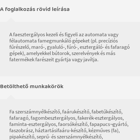
A foglalkozás rövid leírása
A faesztergályos kezeli és figyeli az automata vagy
félautomata famegmunkáló gépeket (pl. precíziós
fűrészelő, maró-, gyaluló-, fúró-, esztergáló- és fafaragó
gépek), amelyekkel bútorok, szerelvények és más
fatermékek farészeit gyártja vagy javítja.
Betölthető munkakörök
Fa szerszámnyélkészítő, faárukészítő, fabetűkészítő,
fafaragó, fagombesztergályos, fakerék-esztergályos,
faminta-esztergályos, faorsókészítő, fapapucs¬gyártó,
faszobrász, háztartásifaáru-készítő, kézműves (fa),
pipakészítő, seprű- és szerszámnyélkészítő,