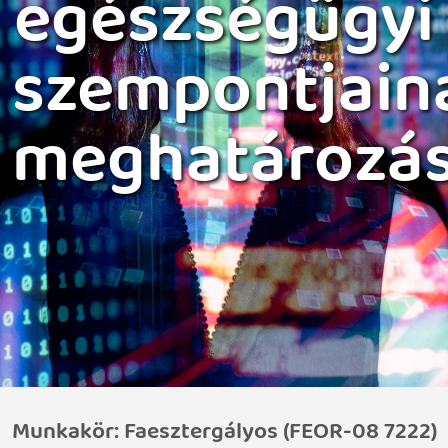
egészségügyi
szempontjain
meghatározá
Munkakör: Faesztergályos (FEOR-08 7222)