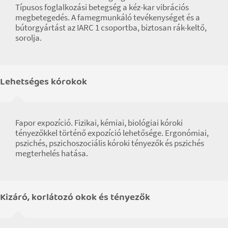
Típusos foglalkozási betegség a kéz-kar vibrációs
megbetegedés. A famegmunkáló tevékenységet és a
bútorgyártást az IARC 1 csoportba, biztosan rák-keltő,
sorolja.
Lehetséges kórokok
Fapor expozíció. Fizikai, kémiai, biológiai kóroki
tényezőkkel történő expozíció lehetősége. Ergonómiai,
pszichés, pszichoszociális kóroki tényezők és pszichés
megterhelés hatása.
Kizáró, korlátozó okok és tényezők