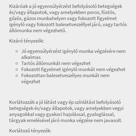
Kizáróak a jó egyensúlyérzést befolyásoló betegségek
és/vagy állapotok, vagy amelyekben poros, füstös,
gőzös, gázos munkahelyen vagy fokozott figyelmet
igénylő vagy fokozott balesetveszéllyel járó, vagy tartós
állómunka nem végezhető.
Kizáró tényezők:
Jó egyensúlyérzést igénylő munka végzésére nem
alkalmas
Tartós állómunkát nem végezhet
Fokozott figyelmet igénylő munkát nem végezhet
Fokozottan balesetveszélyes munkát nem
végezhet
Korlátozzák a jó látást vagy ép színlátást befolyásoló
betegségek és/vagy állapotok, vagy amelyekben vegyi
anyagokkal vagy gyakori hajolással, gyaloglással,
tárgyak emelésével járó munka végzése nem javasolt.
Korlátozó tényezők: