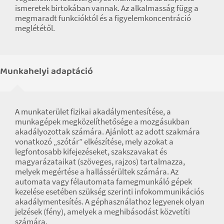
ismeretek birtokában vannak. Az alkalmasság függ a
megmaradt funkcióktól és a figyelemkoncentráció
meglététől.
Munkahelyi adaptáció
A munkaterület fizikai akadálymentesítése, a
munkagépek megközelíthetősége a mozgásukban
akadályozottak számára. Ajánlott az adott szakmára
vonatkozó „szótár” elkészítése, mely azokat a
legfontosabb kifejezéseket, szakszavakat és
magyarázataikat (szöveges, rajzos) tartalmazza,
melyek megértése a hallássérültek számára. Az
automata vagy félautomata famegmunkáló gépek
kezelése esetében szükség szerinti infokommunikációs
akadálymentesítés. A géphasználathoz legyenek olyan
jelzések (fény), amelyek a meghibásodást közvetíti
számára.