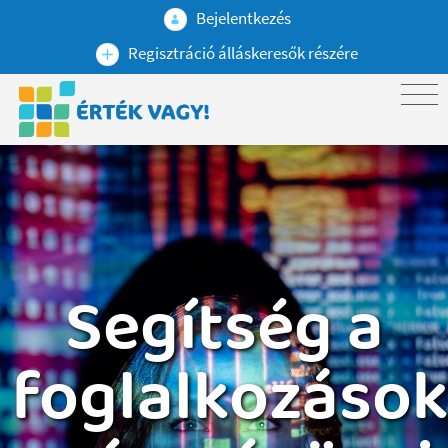
Bejelentkezés
Regisztráció álláskeresők részére
Segítség a
foglalkozáso