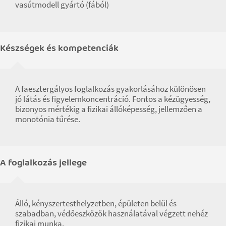
vasútmodell gyártó (fából)
Készségek és kompetenciák
A faesztergályos foglalkozás gyakorlásához különösen
jó látás és figyelemkoncentráció. Fontos a kézügyesség,
bizonyos mértékig a fizikai állóképesség, jellemzően a
monotónia tűrése.
A foglalkozás jellege
Álló, kényszertesthelyzetben, épületen belül és
szabadban, védőeszközök használatával végzett nehéz
fizikai munka.