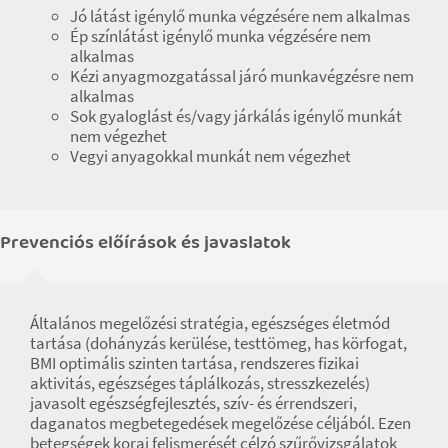
Jó látást igénylő munka végzésére nem alkalmas
Ép színlátást igénylő munka végzésére nem
alkalmas
Kézi anyagmozgatással járó munkavégzésre nem
alkalmas
Sok gyaloglást és/vagy járkálás igénylő munkát
nem végezhet
Vegyi anyagokkal munkát nem végezhet
Prevenciós előírások és javaslatok
Általános megelőzési stratégia, egészséges életmód
tartása (dohányzás kerülése, testtömeg, has körfogat,
BMI optimális szinten tartása, rendszeres fizikai
aktivitás, egészséges táplálkozás, stresszkezelés)
javasolt egészségfejlesztés, szív- és érrendszeri,
daganatos megbetegedések megelőzése céljából. Ezen
betegségek korai felismerését célzó szűrővizsgálatok