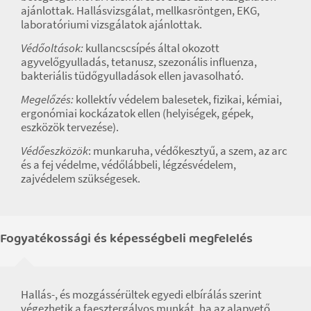
ajánlottak. Hallásvizsgálat, mellkasröntgen, EKG,
laboratóriumi vizsgálatok ajánlottak.
Védőoltások:
kullancscsípés által okozott
agyvelőgyulladás, tetanusz, szezonális influenza,
bakteriális tüdőgyulladások ellen javasolható.
Megelőzés:
kollektív védelem balesetek, fizikai, kémiai,
ergonómiai kockázatok ellen (helyiségek, gépek,
eszközök tervezése).
Védőeszközök
: munkaruha, védőkesztyű, a szem, az arc
és a fej védelme, védőlábbeli, légzésvédelem,
zajvédelem szükségesek.
Fogyatékossági és képességbeli megfelelés
Hallás-, és mozgássérültek egyedi elbírálás szerint
végezhetik a faesztergályos munkát, ha az alapvető