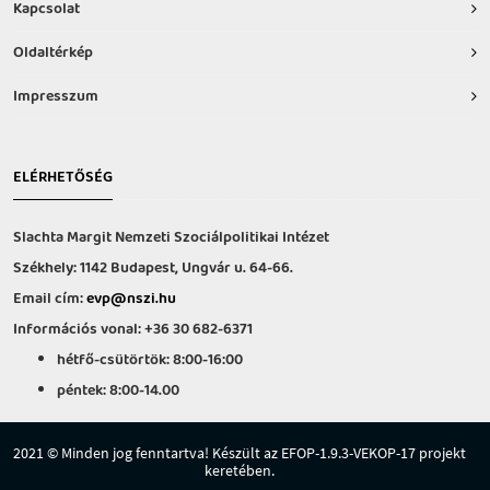
Kapcsolat
Oldaltérkép
Impresszum
ELÉRHETŐSÉG
Slachta Margit Nemzeti Szociálpolitikai Intézet
Székhely: 1142 Budapest, Ungvár u. 64-66.
Email cím:
evp@nszi.hu
Információs vonal: +36 30 682-6371
hétfő-csütörtök: 8:00-16:00
péntek: 8:00-14.00
2021 © Minden jog fenntartva! Készült az EFOP-1.9.3-VEKOP-17 projekt
keretében.