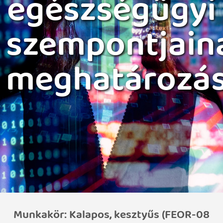
egészségügyi
szempontjain
meghatározá
Munkakör: Kalapos, kesztyűs (FEOR-08