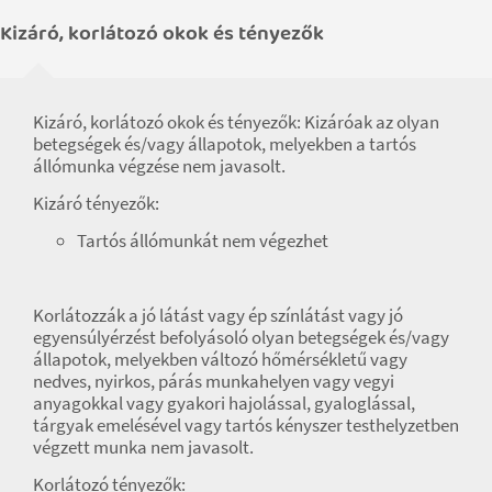
Kizáró, korlátozó okok és tényezők
Kizáró, korlátozó okok és tényezők: Kizáróak az olyan
betegségek és/vagy állapotok, melyekben a tartós
állómunka végzése nem javasolt.
Kizáró tényezők:
Tartós állómunkát nem végezhet
Korlátozzák a jó látást vagy ép színlátást vagy jó
egyensúlyérzést befolyásoló olyan betegségek és/vagy
állapotok, melyekben változó hőmérsékletű vagy
nedves, nyirkos, párás munkahelyen vagy vegyi
anyagokkal vagy gyakori hajolással, gyaloglással,
tárgyak emelésével vagy tartós kényszer testhelyzetben
végzett munka nem javasolt.
Korlátozó tényezők: