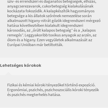
szív- és érrendszeri és daganatos betegségek, elhízás,
anyagcserezavarok, cukorbetegség kialakulásának
kockázata fokozódik. A kalapkészítők hagyományos
betegsége a kis állatok szőrének nemezelése során
alkalmazott higany-nitrát gőzök idegrendszeri mérgező
hatása következtében kialakult idegrendszeri
károsodás, az „őrült kalapos betegség” és a „kalapos
remegés”. Leggyakoribb toxikus anyagok az arzén, az
ólom és a higany. Ezen vegyületek alkalmazását az
Európai Unióban már betiltották.
Lehetséges kórokok
Fizikai és kémiai kóroki tényezőkel történő expozíció.
Ergonómiai, pszichés, pszichoszociális kóroki tényezők
és pszichés megterhelés hatása.