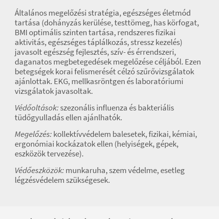
Általános megelőzési stratégia, egészséges életmód
tartása (dohányzás kerülése, testtömeg, has körfogat,
BMI optimális szinten tartása, rendszeres fizikai
aktivitás, egészséges táplálkozás, stressz kezelés)
javasolt egészség fejlesztés, szív- és érrendszeri,
daganatos megbetegedések megelőzése céljából. Ezen
betegségek korai felismerését célzó szűrővizsgálatok
ajánlottak. EKG, mellkasröntgen és laboratóriumi
vizsgálatok javasoltak.
Védőoltások:
szezonális influenza és bakteriális
tüdőgyulladás ellen ajánlhatók.
Megelőzés:
kollektívvédelem balesetek, fizikai, kémiai,
ergonómiai kockázatok ellen (helyiségek, gépek,
eszközök tervezése).
Védőeszközök:
munkaruha, szem védelme, esetleg
légzésvédelem szükségesek.