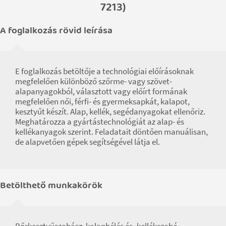
7213)
A foglalkozás rövid leírása
E foglalkozás betöltője a technológiai előírásoknak
megfelelően különböző szőrme- vagy szövet-
alapanyagokból, választott vagy előírt formának
megfelelően női, férfi- és gyermeksapkát, kalapot,
kesztyűt készít. Alap, kellék, segédanyagokat ellenőriz.
Meghatározza a gyártástechnológiát az alap- és
kellékanyagok szerint. Feladatait döntően manuálisan,
de alapvetően gépek segítségével látja el.
Betölthető munkakörök
Bőrkesztyűszabász, kalapbélés és -kellékszabó,