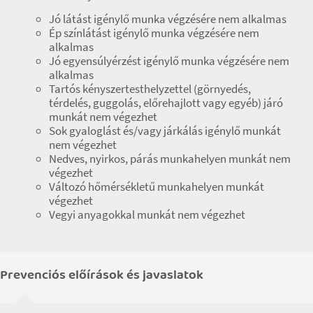
Jó látást igénylő munka végzésére nem alkalmas
Ép színlátást igénylő munka végzésére nem
alkalmas
Jó egyensúlyérzést igénylő munka végzésére nem
alkalmas
Tartós kényszertesthelyzettel (görnyedés,
térdelés, guggolás, előrehajlott vagy egyéb) járó
munkát nem végezhet
Sok gyaloglást és/vagy járkálás igénylő munkát
nem végezhet
Nedves, nyirkos, párás munkahelyen munkát nem
végezhet
Változó hőmérsékletű munkahelyen munkát
végezhet
Vegyi anyagokkal munkát nem végezhet
Prevenciós előírások és javaslatok