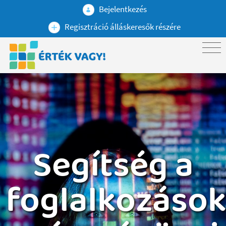
Bejelentkezés
Regisztráció álláskeresők részére
Segítség a
foglalkozáso