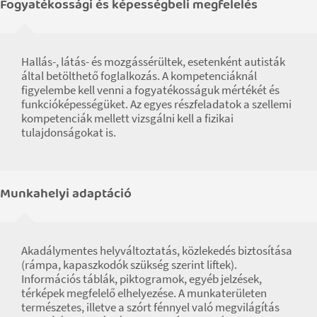
Fogyatékossági és képességbeli megfelelés
Hallás-, látás- és mozgássérültek, esetenként autisták
által betölthető foglalkozás. A kompetenciáknál
figyelembe kell venni a fogyatékosságuk mértékét és
funkcióképességüket. Az egyes részfeladatok a szellemi
kompetenciák mellett vizsgálni kell a fizikai
tulajdonságokat is.
Munkahelyi adaptáció
Akadálymentes helyváltoztatás, közlekedés biztosítása
(rámpa, kapaszkodók szükség szerint liftek).
Információs táblák, piktogramok, egyéb jelzések,
térképek megfelelő elhelyezése. A munkaterületen
természetes, illetve a szórt fénnyel való megvilágítás