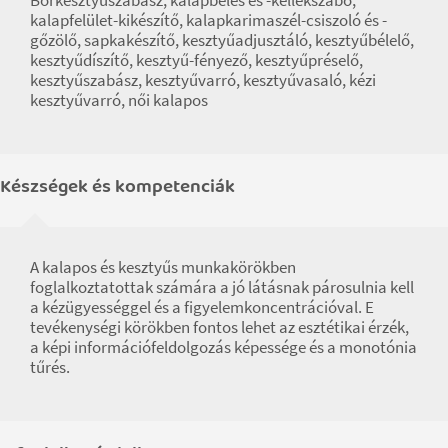
kalapfelület-kikészítő, kalapkarimaszél-csiszoló és -
gőzölő, sapkakészítő, kesztyűadjusztáló, kesztyűbélelő,
kesztyűdíszítő, kesztyű-fényező, kesztyűpréselő,
kesztyűszabász, kesztyűvarró, kesztyűvasaló, kézi
kesztyűvarró, női kalapos
Készségek és kompetenciák
A kalapos és kesztyűs munkakörökben
foglalkoztatottak számára a jó látásnak párosulnia kell
a kézügyességgel és a figyelemkoncentrációval. E
tevékenységi körökben fontos lehet az esztétikai érzék,
a képi információfeldolgozás képessége és a monotónia
tűrés.