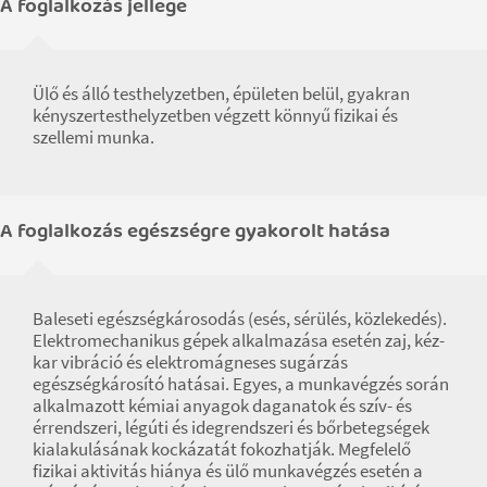
A foglalkozás jellege
Ülő és álló testhelyzetben, épületen belül, gyakran
kényszertesthelyzetben végzett könnyű fizikai és
szellemi munka.
A foglalkozás egészségre gyakorolt hatása
Baleseti egészségkárosodás (esés, sérülés, közlekedés).
Elektromechanikus gépek alkalmazása esetén zaj, kéz-
kar vibráció és elektromágneses sugárzás
egészségkárosító hatásai. Egyes, a munkavégzés során
alkalmazott kémiai anyagok daganatok és szív- és
érrendszeri, légúti és idegrendszeri és bőrbetegségek
kialakulásának kockázatát fokozhatják. Megfelelő
fizikai aktivitás hiánya és ülő munkavégzés esetén a