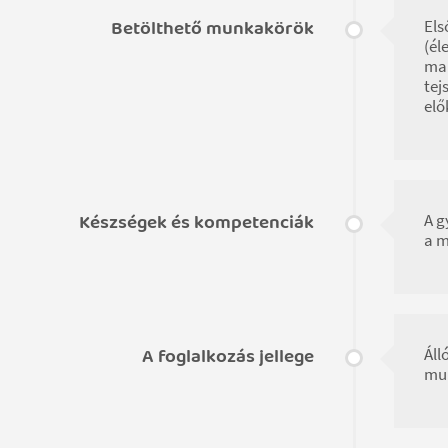
Betölthető munkakörök
Els
(él
mar
tej
elő
Készségek és kompetenciák
A g
a m
A foglalkozás jellege
Áll
mu