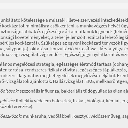
unkáltató kötelessége a műszaki, illetve szervezési intézkedések
ó kockázatot minimálisra csökkenteni, a munkavégzés helyét úgy 
biztonságosabbak és egészségre ártalmatlanok legyenek (felméri
tonsági követelményeket, a teher jellemzőit, ezáltal a lehető le
sérülés kockázatát). Szükséges az egyéni kockázati tényezők fig
ya, súlypontja), oktatása, konzultáció biztosítása. Járványügyi
almassági vizsgálat végzendő – „Egészségügyi nyilatkozat és viz
alános megelőzési stratégia, egészséges életmód tartása (dohány
nten tartása, rendszeres fizikai aktivitás, egészséges táplálkozás, 
endszeri, daganatos megbetegedések megelőzése céljából. Ezen b
rő¬vizsgálatok ajánlottak. Hallásvizsgálat, EKG, mellkasröntgen
őoltások:
szezonális influenza, bakteriális tüdőgyulladás ellen a
előzés:
Kollektív védelem balesetek, fizikai, biológiai, kémiai, 
közök tervezése).
őeszközök:
munkaruha, védőlábbeli, kesztyű, védőszemüveg, sa