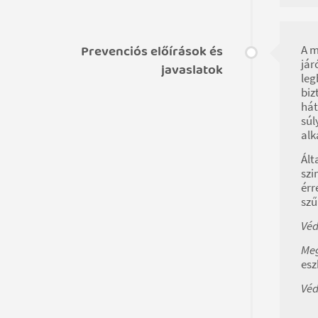
Prevenciós előírások és
A m
jár
javaslatok
leg
biz
hát
súl
alk
Ált
szi
érr
szű
Véd
Meg
esz
Véd