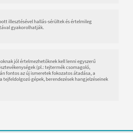
t illesztésével hallás-sérültek és értelmileg
atával gyakorolhatják.
atoknak jól értelmezhetőknek kell lenni egyszerű
észtevékenységek (pl.: tejtermék csomagoló,
rán fontos az új ismeretek fokozatos átadása, a
 a tejfeldolgozó gépek, berendezések hangjelzéseinek