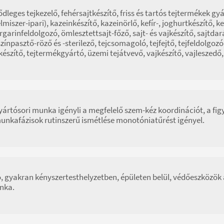
ődleges tejkezelő, fehérsajtkészítő, friss és tartós tejtermékek
elmiszer-ipari), kazeinkészítő, kazeinörlő, kefír-, joghurtkészítő, 
garinfeldolgozó, ömlesztettsajt-főző, sajt- és vajkészítő, sajtdaráló
színpasztő-röző és -sterilező, tejcsomagoló, tejfejtő, tejfeldolgozó,
készítő, tejtermékgyártó, üzemi tejátvevő, vajkészítő, vajleszedő
yártósori munka igényli a megfelelő szem-kéz koordinációt, a figy
unkafázisok rutinszerű ismétlése monotóniatűrést igényel.
ó, gyakran kényszertesthelyzetben, épületen belül, védőeszközök 
nka.