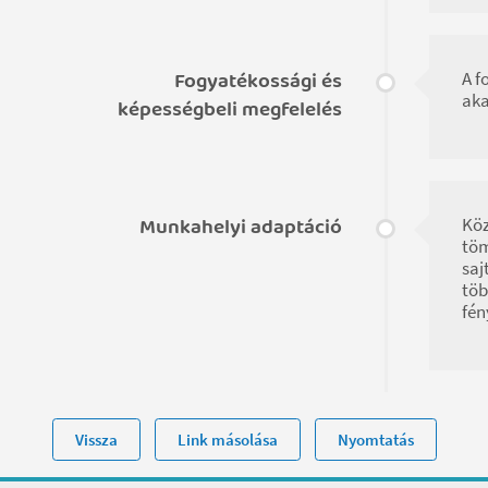
Fogyatékossági és
A f
aka
képességbeli megfelelés
Munkahelyi adaptáció
Köz
töm
saj
töb
fén
Vissza
Link másolása
Nyomtatás