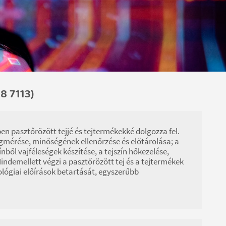
8 7113)
n pasztőrözött tejjé és tejtermékekké dolgozza fel.
gmérése, minőségének ellenőrzése és előtárolása; a
ből vajféleségek készítése, a tejszín hőkezelése,
Mindemellett végzi a pasztőrözött tej és a tejtermékek
ológiai előírások betartását, egyszerűbb