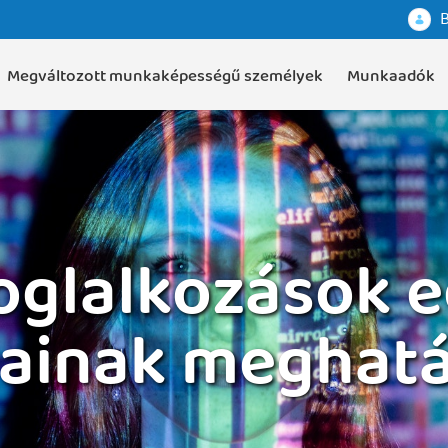
B
Megváltozott munkaképességű személyek
Munkaadók
foglalkozások 
ainak meghat