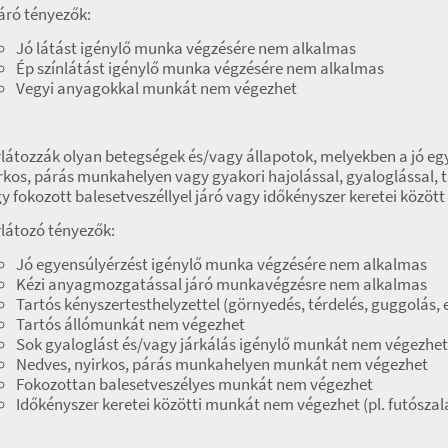
áró tényezők:
Jó látást igénylő munka végzésére nem alkalmas
Ép színlátást igénylő munka végzésére nem alkalmas
Vegyi anyagokkal munkát nem végezhet
látozzák olyan betegségek és/vagy állapotok, melyekben a jó eg
rkos, párás munkahelyen vagy gyakori hajolással, gyaloglással, 
y fokozott balesetveszéllyel járó vagy időkényszer keretei között
látozó tényezők:
Jó egyensúlyérzést igénylő munka végzésére nem alkalmas
Kézi anyagmozgatással járó munkavégzésre nem alkalmas
Tartós kényszertesthelyzettel (görnyedés, térdelés, guggolás,
Tartós állómunkát nem végezhet
Sok gyaloglást és/vagy járkálás igénylő munkát nem végezhet
Nedves, nyirkos, párás munkahelyen munkát nem végezhet
Fokozottan balesetveszélyes munkát nem végezhet
Időkényszer keretei közötti munkát nem végezhet (pl. futószal