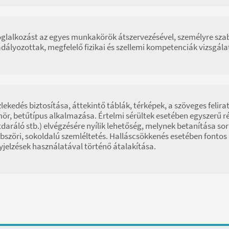
oglalkozást az egyes munkakörök átszervezésével, személyre szabot
dályozottak, megfelelő fizikai és szellemi kompetenciák vizsgál
lekedés biztosítása, áttekintő táblák, térképek, a szöveges felir
ör, betűtípus alkalmazása. Értelmi sérültek esetében egyszerű r
tdaráló stb.) elvégzésére nyílik lehetőség, melynek betanítása so
bszöri, sokoldalú szemléltetés. Halláscsökkenés esetében fontos
yjelzések használatával történő átalakítása.