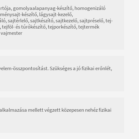
 gyártója, gomolyaalapanyag-készítő, homogenizáló
keménysajt-készítő, lágysajt-kezelő,
, sajtérlelő, sajtkészítő, sajtkezelő, sajtpréselő, tej-
 tejföl- és túrókészítő, tejporkészítő, tejtermék
, vajmester
elem-összpontosítást. Szükséges a jó fizikai erőnlét,
alkalmazása mellett végzett közepesen nehéz fizikai