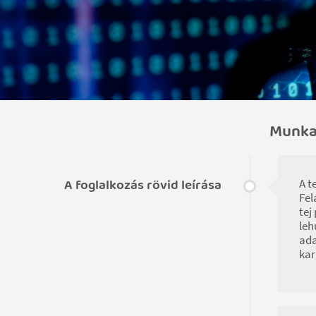
Munkak
A foglalkozás rövid leírása
A t
Fel
tej
leh
ada
kar