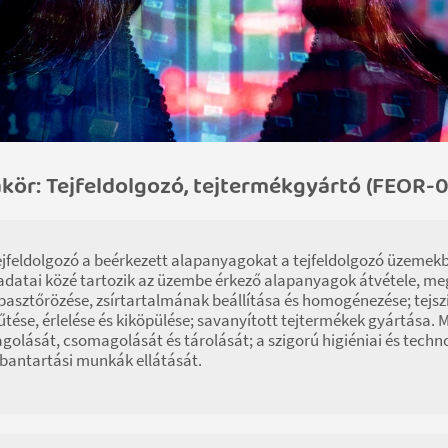
ör: Tejfeldolgozó, tejtermékgyártó (FEOR-0
ejfeldolgozó a beérkezett alapanyagokat a tejfeldolgozó üzemekbe
adatai közé tartozik az üzembe érkező alapanyagok átvétele, me
 pasztőrözése, zsírtartalmának beállítása és homogénezése; tejszín
űtése, érlelése és kiköpülése; savanyított tejtermékek gyártása. 
golását, csomagolását és tárolását; a szigorú higiéniai és techn
bantartási munkák ellátását.