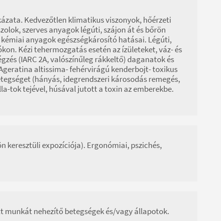
kázata. Kedvezőtlen klimatikus viszonyok, hőérzeti
zolok, szerves anyagok légúti, szájon át és bőrön
s kémiai anyagok egészségkárosító hatásai. Légúti,
on. Kézi tehermozgatás esetén az ízületeket, váz- és
gzés (IARC 2A, valószínűleg rákkeltő) daganatok és
Ageratina altissima- fehérvirágú kenderbojt- toxikus
etegséget (hányás, idegrendszeri károsodás remegés,
la-tok tejével, húsával jutott a toxin az emberekbe.
rön keresztüli expozíciója). Ergonómiai, pszichés,
ett munkát nehezítő betegségek és/vagy állapotok.