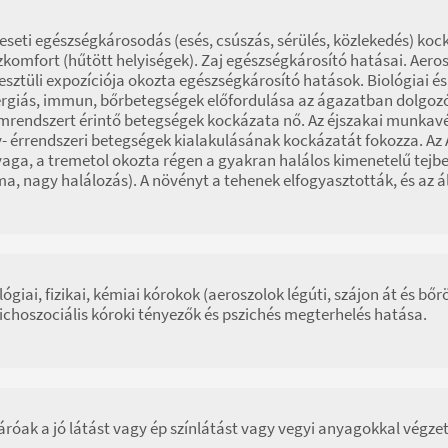
eseti egészségkárosodás (esés, csúszás, sérülés, közlekedés) koc
zkomfort (hűtött helyiségek). Zaj egészségkárosító hatásai. Aeros
esztüli expozíciója okozta egészségkárosító hatások. Biológiai é
ergiás, immun, bőrbetegségek előfordulása az ágazatban dolgozók
mrendszert érintő betegségek kockázata nő. Az éjszakai munkavé
v- érrendszeri betegségek kialakulásának kockázatát fokozza. Az 
aga, a tremetol okozta régen a gyakran halálos kimenetelű tejb
a, nagy halálozás). A növényt a tehenek elfogyasztották, és az ál
lógiai, fizikai, kémiai kórokok (aeroszolok légúti, szájon át és bő
ichoszociális kóroki tényezők és pszichés megterhelés hatása.
áróak a jó látást vagy ép színlátást vagy vegyi anyagokkal végz