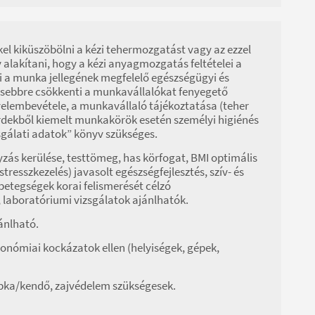
kel kiküszöbölni a kézi tehermozgatást vagy az ezzel
alakítani, hogy a kézi anyagmozgatás feltételei a
 a munka jellegének megfelelő egészségügyi és
gkisebbre csökkenti a munkavállalókat fenyegető
yelembevétele, a munkavállaló tájékoztatása (teher
 érdekből kiemelt munkakörök esetén személyi higiénés
sgálati adatok” könyv szükséges.
zás kerülése, testtömeg, has körfogat, BMI optimális
stresszkezelés) javasolt egészségfejlesztés, szív- és
etegségek korai felismerését célzó
, laboratóriumi vizsgálatok ajánlhatók.
jánlható.
ergonómiai kockázatok ellen (helyiségek, gépek,
pka/kendő, zajvédelem szükségesek.