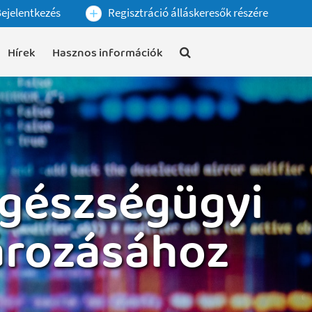
ejelentkezés
Regisztráció álláskeresők részére
Hírek
Hasznos információk
egészségügyi
ározásához