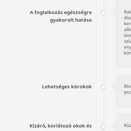
A foglalkozás egészségre
Bal
dis
gyakorolt hatása
ker
all
izo
szí
any
kóm
Lehetséges kórokok
Bio
psz
Kizáró, korlátozó okok és
Kiz