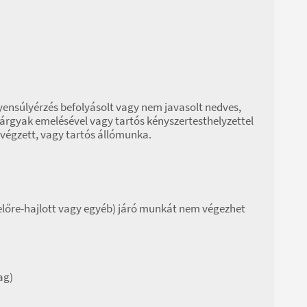
yensúlyérzés befolyásolt vagy nem javasolt nedves,
tárgyak emelésével vagy tartós kényszertesthelyzettel
 végzett, vagy tartós állómunka.
 előre-hajlott vagy egyéb) járó munkát nem végezhet
ag)