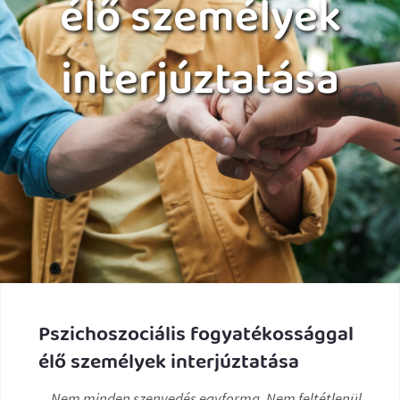
élő személyek
interjúztatása
Pszichoszociális fogyatékossággal
élő személyek interjúztatása
„Nem minden szenvedés egyforma. Nem feltétlenül