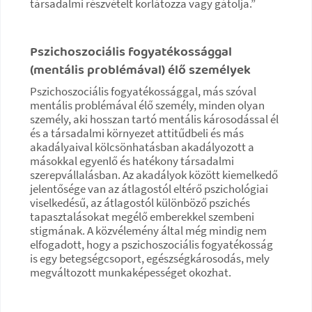
társadalmi részvételt korlátozza vagy gátolja.”
Pszichoszociális fogyatékossággal
(mentális problémával) élő személyek
Pszichoszociális fogyatékossággal, más szóval
mentális problémával élő személy, minden olyan
személy, aki hosszan tartó mentális károsodással él
és a társadalmi környezet attitűdbeli és más
akadályaival kölcsönhatásban akadályozott a
másokkal egyenlő és hatékony társadalmi
szerepvállalásban. Az akadályok között kiemelkedő
jelentősége van az átlagostól eltérő pszichológiai
viselkedésű, az átlagostól különböző pszichés
tapasztalásokat megélő emberekkel szembeni
stigmának. A közvélemény által még mindig nem
elfogadott, hogy a pszichoszociális fogyatékosság
is egy betegségcsoport, egészségkárosodás, mely
megváltozott munkaképességet okozhat.