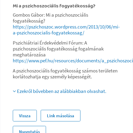
Mi a pszichoszociális fogyatékosság?
Gombos Gábor: Mi a pszichoszociális
fogyatékosság?
https://pszichoszoc.wordpress.com/2013/10/06/mi-
a-pszichoszocialis-fogyatekossag/
Pszichiátriai Érdekvédelmi Fórum: A
pszichoszociális fogyatékosság fogalmának
meghatározása
https://www.pef.hu/resources/documents/a_pszichoszocia
A pszichoszociális fogyatékosság számos területen
korlátozhatja egy személy képességét.
Ezekről bővebben az alábbiakban olvashat.
Vissza
Link másolása
Nyomtatás