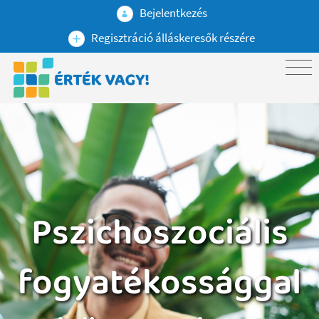
Bejelentkezés
Regisztráció álláskeresők részére
Pszichoszociális
fogyatékossággal