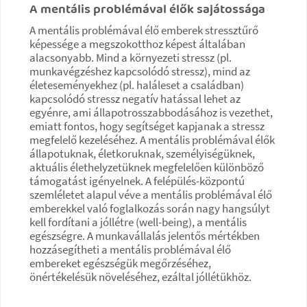
A mentális problémával élők sajátossága
A mentális problémával élő emberek stressztűrő
képessége a megszokotthoz képest általában
alacsonyabb. Mind a környezeti stressz (pl.
munkavégzéshez kapcsolódó stressz), mind az
életeseményekhez (pl. haláleset a családban)
kapcsolódó stressz negatív hatással lehet az
egyénre, ami állapotrosszabbodásához is vezethet,
emiatt fontos, hogy segítséget kapjanak a stressz
megfelelő kezeléséhez. A mentális problémával élők
állapotuknak, életkoruknak, személyiségüknek,
aktuális élethelyzetüknek megfelelően különböző
támogatást igényelnek. A felépülés-központú
szemléletet alapul véve a mentális problémával élő
emberekkel való foglalkozás során nagy hangsúlyt
kell fordítani a jóllétre (well-being), a mentális
egészségre. A munkavállalás jelentős mértékben
hozzásegítheti a mentális problémával élő
embereket egészségük megőrzéséhez,
önértékelésük növeléséhez, ezáltal jóllétükhöz.