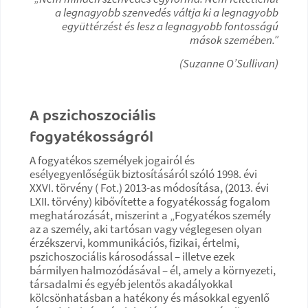
a legnagyobb szenvedés váltja ki a legnagyobb
együttérzést és lesz a legnagyobb fontosságú
mások szemében.”
(Suzanne O’Sullivan)
A pszichoszociális
fogyatékosságról
A fogyatékos személyek jogairól és
esélyegyenlőségük biztosításáról szóló 1998. évi
XXVI. törvény ( Fot.) 2013-as módosítása, (2013. évi
LXII. törvény) kibővítette a fogyatékosság fogalom
meghatározását, miszerint a „Fogyatékos személy
az a személy, aki tartósan vagy véglegesen olyan
érzékszervi, kommunikációs, fizikai, értelmi,
pszichoszociális károsodással – illetve ezek
bármilyen halmozódásával – él, amely a környezeti,
társadalmi és egyéb jelentős akadályokkal
kölcsönhatásban a hatékony és másokkal egyenlő