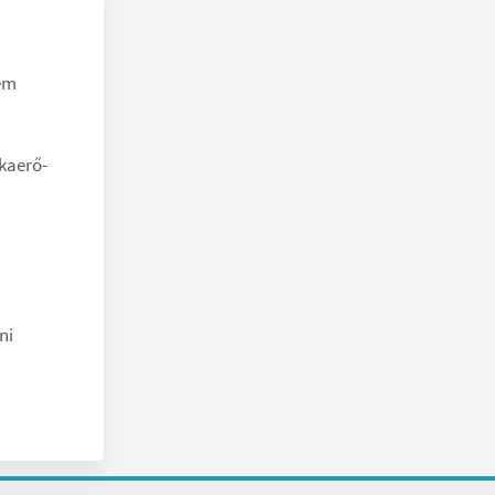
nem
kaerő-
ni