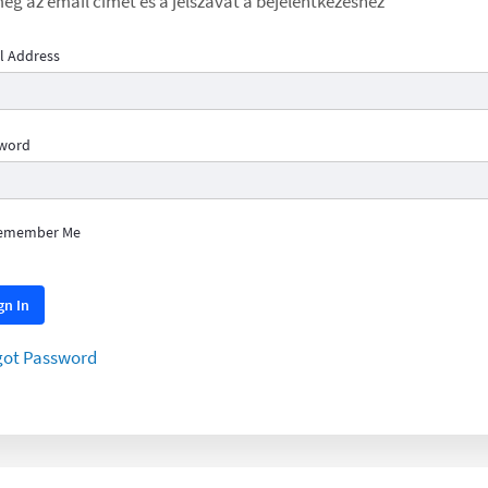
eg az email címét és a jelszavát a bejelentkezéshez
l Address
word
emember Me
gn In
got Password