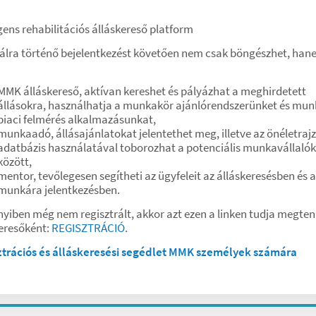
igens rehabilitációs álláskereső platform
tálra történő bejelentkezést követően nem csak böngészhet, ha
MMK álláskereső, aktívan kereshet és pályázhat a meghirdetett
állásokra, használhatja a munkakör ajánlórendszerünket és mun
piaci felmérés alkalmazásunkat,
munkaadó, állásajánlatokat jelentethet meg, illetve az önéletrajz
adatbázis használatával toborozhat a potenciális munkavállalók
között,
mentor, tevőlegesen segítheti az ügyfeleit az álláskeresésben és a
munkára jelentkezésben.
iben még nem regisztrált, akkor azt ezen a linken tudja megten
eresőként:
REGISZTRÁCIÓ
.
ztrációs és álláskeresési segédlet MMK személyek számára