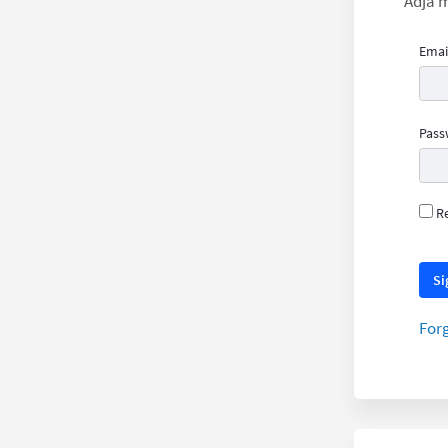
Adja m
Emai
Pass
R
Si
For