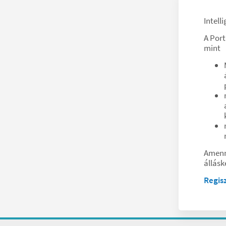
Intell
A Por
mint
Amenny
állásk
Regis