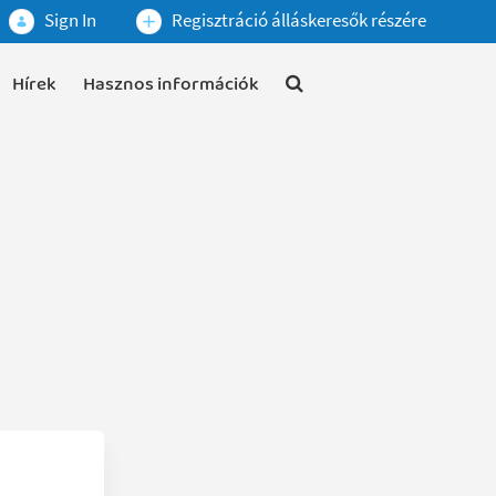
Sign In
Regisztráció álláskeresők részére
Hírek
Hasznos információk