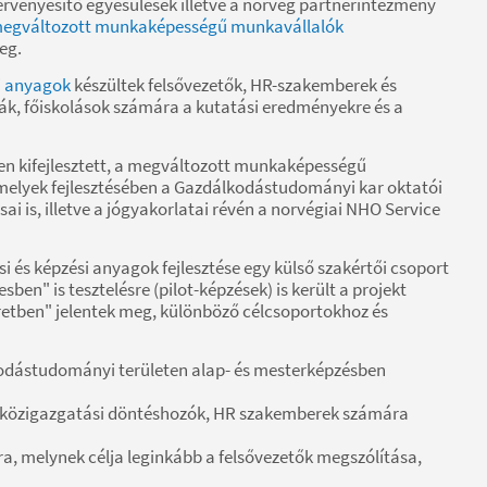
érvényesítő egyesülések illetve a norvég partnerintézmény
megváltozott munkaképességű munkavállalók
eg.
si anyagok
készültek felsővezetők, HR-szakemberek és
k, főiskolások számára a kutatási eredményekre és a
n kifejlesztett, a megváltozott munkaképességű
elyek fejlesztésében a Gazdálkodástudományi kar oktatói
ai is, illetve a jógyakorlatai révén a norvégiai NHO Service
i és képzési anyagok fejlesztése egy külső szakértői csoport
ben" is tesztelésre (pilot-képzések) is került a projekt
retben" jelentek meg, különböző célcsoportokhoz és
lkodástudományi területen alap- és mesterképzésben
s közigazgatási döntéshozók, HR szakemberek számára
a, melynek célja leginkább a felsővezetők megszólítása,