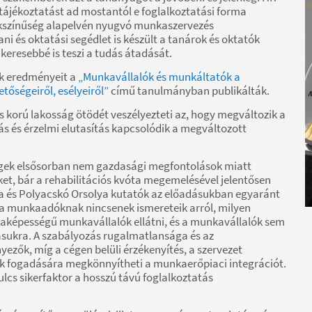
jékoztatást ad mostantól e foglalkoztatási forma
sokszínűség alapelvén nyugvó munkaszervezés
i és oktatási segédlet is készült a tanárok és oktatók
eresebbé is teszi a tudás átadását.
ek eredményeit a
„Munkavállalók és munkáltatók a
őségeiről, esélyeiről”
című tanulmányban publikálták.
 korú lakosság ötödét veszélyezteti az, hogy megváltozik a
s és érzelmi elutasítás kapcsolódik a megváltozott
cégek elsősorban nem gazdasági megfontolások miatt
, bár a rehabilitációs kvóta megemelésével jelentősen
a és Polyacskó Orsolya kutatók az előadásukban egyaránt
: a munkaadóknak nincsenek ismereteik arról, milyen
aképességű munkavállalók ellátni, és a munkavállalók sem
tásukra. A szabályozás rugalmatlansága és az
ezők, míg a cégen belüli érzékenyítés, a szervezet
k fogadására megkönnyítheti a munkaerőpiaci integrációt.
lcs sikerfaktor a hosszú távú foglalkoztatás