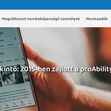
Megváltozott munkaképességű személyek
Munkaadók
kintő: 2015-ben zajlott a proAbilit