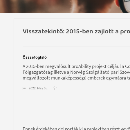
Visszatekintő: 2015-ben zajlott a pro
Összefoglaló
A 2015-ben megvalósult proAbility projekt céljául a C
Főigazgatóság illetve a Norvég Szolgáltatóipari Szöv
megváltozott munkaképességű emberek egymásra tal
2022. May 05.
Ennek érdekében dolgozták ki a projektben részt vevő