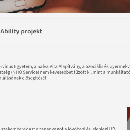
Ability projekt
orvinus Egyetem, a Salva Vita Alapítvány, a Szociális és Gyermek
etség (NHO Service) nem kevesebbet tűzött ki, mint a munkáltató
álásának elősegítését.
 szakemberek azt a tananyagot a jövőbeni és jelenlegi HR-