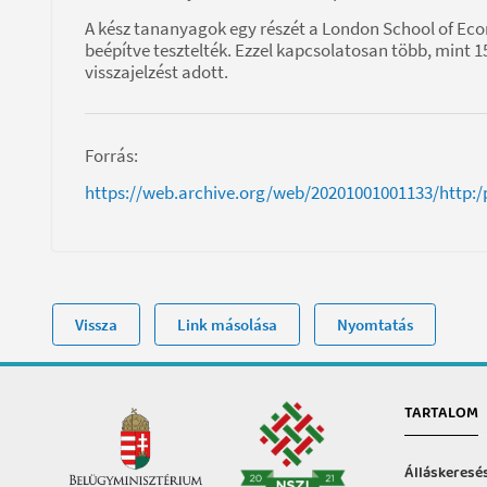
A kész tananyagok egy részét a London School of Ec
beépítve tesztelték. Ezzel kapcsolatosan több, mint 1
visszajelzést adott.
Forrás:
https://web.archive.org/web/20201001001133/http:/p
Vissza
Link másolása
Nyomtatás
TARTALOM
Álláskeresé