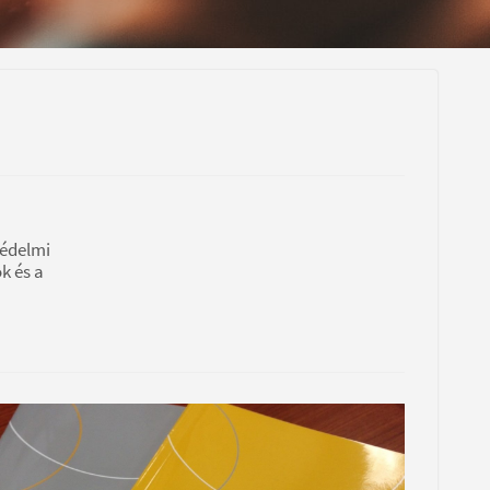
védelmi
k és a