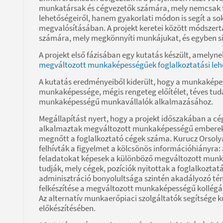
munkatársak és cégvezetők számára, mely nemcsak tá
lehetőségeiről, hanem gyakorlati módon is segít a 
megvalósításában. A projekt keretei között módszertan
számára, mely megkönnyíti munkájukat, és egyben sik
A projekt első fázisában egy kutatás készült, amelyn
megváltozott munkaképességűek foglalkoztatási lehet
A kutatás eredményeiből kiderült, hogy a munkaképes
munkaképessége, mégis rengeteg előítélet, téves tudá
munkaképességű munkavállalók alkalmazásához.
Megállapítást nyert, hogy a projekt időszakában a 
alkalmaztak megváltozott munkaképességű embereket
megnőtt a foglalkoztató cégek száma. Kurucz Orsoly
felhívták a figyelmet a kölcsönös információhiányra
feladatokat képesek a különböző megváltozott munk
tudják, mely cégek, pozíciók nyitottak a foglalkozta
adminisztráció bonyolultsága szintén akadályozó tény
felkészítése a megváltozott munkaképességű kollégá
Az alternatív munkaerőpiaci szolgáltatók segítsége ku
előkészítésében.