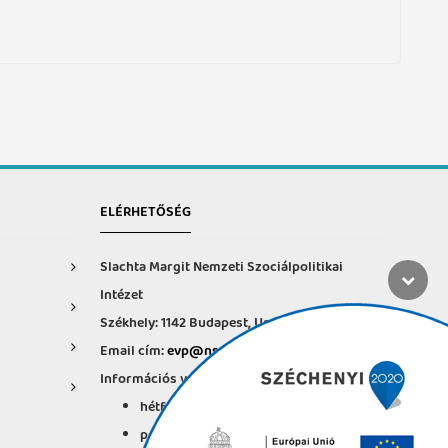
ELÉRHETŐSÉG
Slachta Margit Nemzeti Szociálpolitikai
Intézet
Székhely: 1142 Budapest, Ungvár u. 64-66.
Email cím:
evp@nszi.hu
Információs vonal: +36 30 682-6371
hétfő-csütörtök: 8:00-16:00
péntek: 8:00-14.00