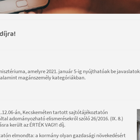
íjra!
nisztériuma, amelyre 2021. január 5-ig nyújthatóak be javaslatok
, valamint magánszemély kategóriákban.
021.12.06-án, Kecskeméten tartott sajtótájékoztatón
által adományozható elismerésekről szóló 26/2016. (IX. 8.)
ra került az ÉRTÉK VAGY! díj.
oztatón elmondta: a kormány olyan gazdasági növekedésért