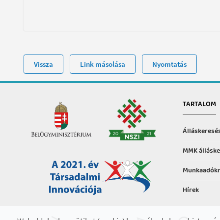
Vissza
Link másolása
Nyomtatás
TARTALOM
Álláskeresé
MMK álláske
Munkaadókn
Hírek
Hasznos in