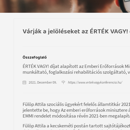
Várják a jelöléseket az ÉRTÉK VAGY! d
Összefoglaló
ÉRTÉK VAGY! díjat alapított az Emberi Erőforrások Mi
munkáltató, foglalkozási rehabilitációs szolgáltató
2021. December 09.
https://www.ertekvagykonferencia.hu/
Fülöp Attila szociális ügyekért felelős államtitkár 2
jelentette be, hogy Az emberi erőforrások minisztere 
EMMI rendelet módosítása révén 2021-ben megalapítás
Fülöp Attila a kecskeméti postán tartott sajtótájék