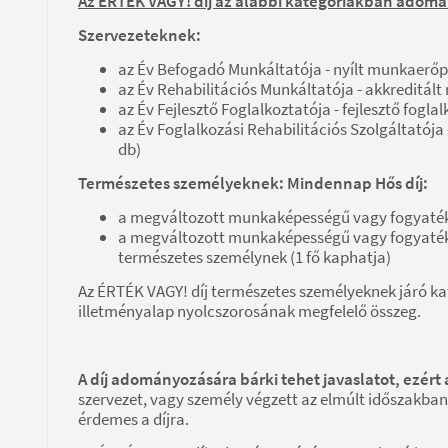
Az ÉRTÉK VAGY! díj az alábbi kategóriákban adom
Szervezeteknek:
az Év Befogadó Munkáltatója - nyílt munkaerőp
az Év Rehabilitációs Munkáltatója - akkreditál
az Év Fejlesztő Foglalkoztatója - fejlesztő fogla
az Év Foglalkozási Rehabilitációs Szolgáltatója 
db)
Természetes személyeknek: Mindennap Hős díj:
a megváltozott munkaképességű vagy fogyatéko
a megváltozott munkaképességű vagy fogyatéko
természetes személynek (1 fő kaphatja)
Az ÉRTÉK VAGY! díj természetes személyeknek járó ka
illetményalap nyolcszorosának megfelelő összeg.
A díj adományozására bárki tehet javaslatot, ezért a
szervezet, vagy személy végzett az elmúlt időszakba
érdemes a díjra.