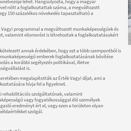
zonélvezője lehet. Hangsúlyozta, hogy a magyar
vel nőtt a foglalkoztattak száma, a megváltozott
egy 150 százalékos növekedés tapasztalható a
rték Vagy! programmal a megváltozott munkaképességűek és
et, valamint elismerést is létrehoztak a foglalkoztatásukért
lkötelezett annak érdekében, hogy ezt a több szempontból is
t munkaképességű emberek foglalkoztatásának bővítése
lás a korábbi segélyezés politikával, illetve
égvállalást is.
eretében megalapították az Érték Vagy! díjat, ami a
ztatására hívja fel a figyelmet.
 rehabilitációs szolgáltatónak, valamint
képességű vagy fogyatékossággal élő személyek
asló eredményt ért el, vagy ezen a területen olyan
éldaértékkel szolgál.