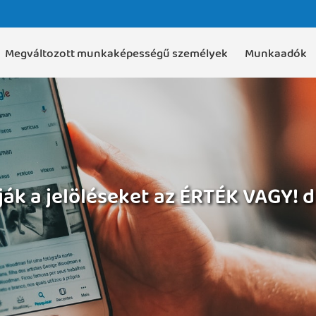
Megváltozott munkaképességű személyek
Munkaadók
ják a jelöléseket az ÉRTÉK VAGY! dí