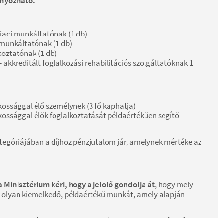
ányozható:
iaci munkáltatónak (1 db)
t munkáltatónak (1 db)
lkoztatónak (1 db)
- akkreditált foglalkozási rehabilitációs szolgáltatóknak 1
ssággal élő személynek (3 fő kaphatja)
ssággal élők foglalkoztatását példaértékűen segítő
tegóriájában a díjhoz pénzjutalom jár, amelynek mértéke az
 Minisztérium kéri, hogy a jelölő gondolja át
, hogy mely
n olyan kiemelkedő, példaértékű munkát, amely alapján