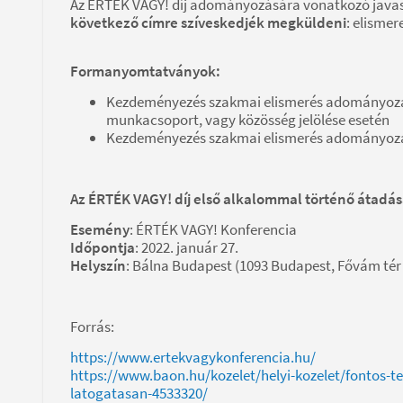
Az ÉRTÉK VAGY! díj adományozására vonatkozó java
következő címre szíveskedjék megküldeni
: elisme
Formanyomtatványok:
Kezdeményezés szakmai elismerés adományozásá
munkacsoport, vagy közösség jelölése esetén
Kezdeményezés szakmai elismerés adományozás
Az ÉRTÉK VAGY! díj első alkalommal történő átadá
Esemény
: ÉRTÉK VAGY! Konferencia
Időpontja
: 2022. január 27.
Helyszín
: Bálna Budapest (1093 Budapest, Fővám tér 
Forrás:
https://www.ertekvagykonferencia.hu/
https://www.baon.hu/kozelet/helyi-kozelet/fontos-te
latogatasan-4533320/