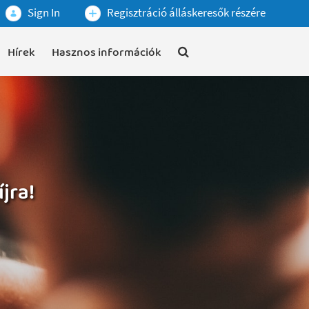
Sign In
Regisztráció álláskeresők részére
Hírek
Hasznos információk
jra!