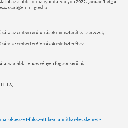
slatot az alábbi formanyomtatványon
2022. január 5-éig a
res.szocat@emmi.gov.hu
ra az emberi erőforrások miniszteréhez szervezet,
ára az emberi erőforrások miniszteréhez
sára
az alábbi rendezvényen fog sor kerülni:
11-12.)
marol-beszelt-fulop-attila-allamtitkar-kecskemeti-