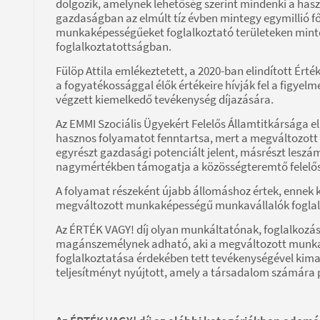
dolgozik, amelynek lehetőség szerint mindenki a has
gazdaságban az elmúlt tíz évben mintegy egymillió fő
munkaképességűeket foglalkoztató területeken mint
foglalkoztatottságban.
Fülöp Attila emlékeztetett, a 2020-ban elindított É
a fogyatékossággal élők értékeire hívják fel a figyelm
végzett kiemelkedő tevékenység díjazására.
Az EMMI Szociális Ügyekért Felelős Államtitkársága e
hasznos folyamatot fenntartsa, mert a megváltozot
egyrészt gazdasági potenciált jelent, másrészt leszámo
nagymértékben támogatja a közösségteremtő felelőss
A folyamat részeként újabb állomáshoz értek, ennek k
megváltozott munkaképességű munkavállalók foglalko
Az ÉRTÉK VAGY! díj olyan munkáltatónak, foglalkozási
magánszemélynek adható, aki a megváltozott munka
foglalkoztatása érdekében tett tevékenységével kimag
teljesítményt nyújtott, amely a társadalom számára p