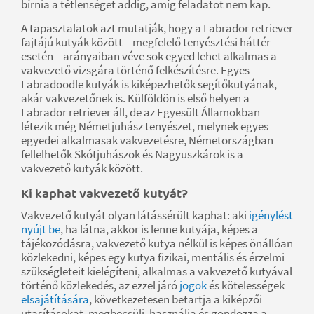
bírnia a tétlenséget addig, amíg feladatot nem kap.
A tapasztalatok azt mutatják, hogy a Labrador retriever
fajtájú kutyák között – megfelelő tenyésztési háttér
esetén – arányaiban véve sok egyed lehet alkalmas a
vakvezető vizsgára történő felkészítésre. Egyes
Labradoodle kutyák is kiképezhetők segítőkutyának,
akár vakvezetőnek is. Külföldön is első helyen a
Labrador retriever áll, de az Egyesült Államokban
létezik még Németjuhász tenyészet, melynek egyes
egyedei alkalmasak vakvezetésre, Németországban
fellelhetők Skótjuhászok és Nagyuszkárok is a
vakvezető kutyák között.
Ki kaphat vakvezető kutyát?
Vakvezető kutyát olyan látássérült kaphat: aki
igénylést
nyújt be
, ha látna, akkor is lenne kutyája, képes a
tájékozódásra, vakvezető kutya nélkül is képes önállóan
közlekedni, képes egy kutya fizikai, mentális és érzelmi
szükségleteit kielégíteni, alkalmas a vakvezető kutyával
történő közlekedés, az ezzel járó
jogok
és kötelességek
elsajátítására
, következetesen betartja a kiképzői
utasításokat, megbecsüli, használja és gondozza a