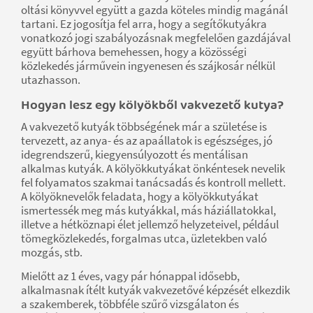
oltási könyvvel együtt a gazda köteles mindig magánál
tartani. Ez jogosítja fel arra, hogy a segítőkutyákra
vonatkozó jogi szabályozásnak megfelelően gazdájával
együtt bárhova bemehessen, hogy a közösségi
közlekedés járművein ingyenesen és szájkosár nélkül
utazhasson.
Hogyan lesz egy kölyökből vakvezető kutya?
A vakvezető kutyák többségének már a születése is
tervezett, az anya- és az apaállatok is egészséges, jó
idegrendszerű, kiegyensúlyozott és mentálisan
alkalmas kutyák. A kölyökkutyákat önkéntesek nevelik
fel folyamatos szakmai tanácsadás és kontroll mellett.
A kölyöknevelők feladata, hogy a kölyökkutyákat
ismertessék meg más kutyákkal, más háziállatokkal,
illetve a hétköznapi élet jellemző helyzeteivel, például
tömegközlekedés, forgalmas utca, üzletekben való
mozgás, stb.
Mielőtt az 1 éves, vagy pár hónappal idősebb,
alkalmasnak ítélt kutyák vakvezetővé képzését elkezdik
a szakemberek, többféle szűrő vizsgálaton és