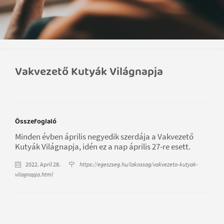
Vakvezető Kutyák Világnapja
Összefoglaló
Minden évben április negyedik szerdája a Vakvezető
Kutyák Világnapja, idén ez a nap április 27-re esett.
2022. April 28.
https://egeszseg.hu/lakossag/vakvezeto-kutyak-
vilagnapja.html