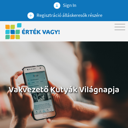
Sign In
Regisztráció álláskeresők részére
Vakvezető Kutyák Világnapja