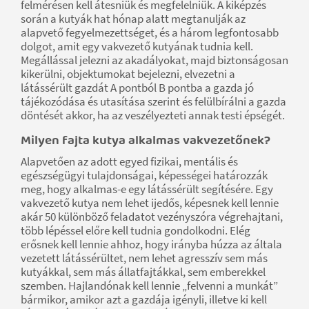
felmérésen kell átesniük és megfelelniük. A kiképzés
során a kutyák hat hónap alatt megtanulják az
alapvető fegyelmezettséget, és a három legfontosabb
dolgot, amit egy vakvezető kutyának tudnia kell.
Megállással jelezni az akadályokat, majd biztonságosan
kikerülni, objektumokat bejelezni, elvezetni a
látássérült gazdát A pontból B pontba a gazda jó
tájékozódása és utasítása szerint és felülbírálni a gazda
döntését akkor, ha az veszélyezteti annak testi épségét.
Milyen fajta kutya alkalmas vakvezetőnek?
Alapvetően az adott egyed fizikai, mentális és
egészségügyi tulajdonságai, képességei határozzák
meg, hogy alkalmas-e egy látássérült segítésére. Egy
vakvezető kutya nem lehet ijedős, képesnek kell lennie
akár 50 különböző feladatot vezényszóra végrehajtani,
több lépéssel előre kell tudnia gondolkodni. Elég
erősnek kell lennie ahhoz, hogy irányba húzza az általa
vezetett látássérültet, nem lehet agresszív sem más
kutyákkal, sem más állatfajtákkal, sem emberekkel
szemben. Hajlandónak kell lennie „felvenni a munkát”
bármikor, amikor azt a gazdája igényli, illetve ki kell