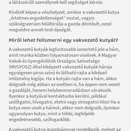
a látássérült személynek kell segítséget kérnie.
Kivételt képez a vészhelyzet, amikor a vakvezető kutya
„értelmes engedetlenséget” mutat, vagyis
szükségszerűen felülbírálja a gazda döntését, ezzel
megvédve annak testi épségét.
Miről lehet felismerni egy vakvezető kutyát?
A vakvezető kutyák legfontosabb ismertető jele a hám,
amit munka közben folyamatosan viselnek. A Magyar
Vakok és Gyengénlátók Országos Szövetsége
(MVGYOSZ) által kiképzett vakvezető kutyák hámja
egységesen piros színű és látható rajta a kiképző
intézmény logója. Ha a kutyán rajta van a hám, akkor
dolgozik még abban az esetben is, ha éppen nem vezeti
a gazdáját, hanem helybenmaradásban várakozik.
Ilyenkor a kutyával kontaktusba kerülni, például
szólítgatni, hívogatni, etetni vagy simogatni tilos! Ha a
kutya nem viseli a hámot, akkor nem dolgozik, ilyenkor
ugyanolyan kutya, mint a többi, legfeljebb
engedelmesebb, szófogadóbb.
A vakvezető kutya igazolvánnyal rendelkezik, melyet az