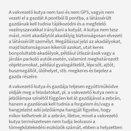
A vakvezető kutya nem taxi és nem GPS, vagyis nem
vezeti el a gazdát A pontból B pontba, a látássérült
gazdának kell tudnia tájékozódni és a megfelelő
vezényszavakkal irányítani a kutyát. A kutya nem tesz
mást, mint akadálytól akadályig biztonságosan elvezeti
a látássérült személyt. Megállással jelzi az akadályokat,
majd biztonságosan kikerüli azokat, utat keres
bonyolultabb akadályok, például útlezárások vagy a
járdán parkoló autók esetén, valamint meghatározott
objektumokat, például gyalogátkelőt, lépcsőt, ajtót,
buszmegállót, ülőhelyet, stb. megkeres és bejelez a
gazda részére.
A vakvezető kutya és gazdája teljesen együttműködve
oldják meg a feladatokat, pl. a vakvezető kutya nem a
jelzőlámpa színétől függően kel át gazdájával a zebrán,
hanem a gazdának kell tudnia a forgalom és/vagy a
hangjelzést adó jelzőlámpa hangját figyelve, hogy
mikor kelhetnek át a zebrán, illetve, mivel a vakvezető
kutya természetesen nem tudja leolvasni a
tömegközlekedési eszközök számát, ebben a helyzetben