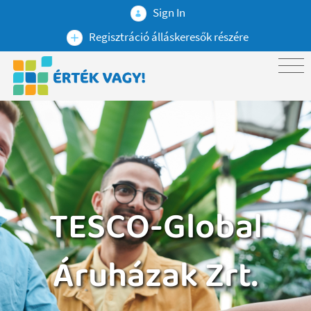
Sign In
Regisztráció álláskeresők részére
TESCO-Global
Áruházak Zrt.