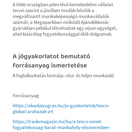
A több országban jelen lévő kereskedelmi vállalat
tervei szerint a jövőben tovább bővítik a
megváltozott munkaképességű munkavállalók
számát, a Megaparkban működő Ajándékkosár
gyárukban például létrehoztak egy olyan egységet,
ahol kizárólag fogyatékossággal élők dolgoznak.
A jógyakorlatot bemutató
forrásanyag ismertetése
A foglalkoztatás formája: rész- és teljes munkaidő
Forrásanyag
https://akadalyugras.hu/jo-gyakorlatok/tesco-
global-aruhazak-zrt
https://trademagazin.hu/hu/a-tesco-ismet-
fogyatekossag-barat-munkahely-elismeresben-