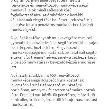
programot, mely lehetőséget teremtett a
fogyatékos és megváltozott munkaképességű
munkavállalók minél szélesebb körű
foglalkoztatására. Az áruházlánc a korábbi
vállalásának eleget téve hallássérültek részére is
lehetővé tette a pénztáros munkakörben történő
munkavégzést.
A kollégák hatékonyabb munkavégzése és minél
gyorsabb beilleszkedésének segítése érdekben saját
belső képzést hoztak létre „Megváltozott
munkaképességű munkatársak beillesztését segítő
érzékenyítő tréning” néven, amely a céghez érkező,
új belépő munkatársak bevezető képzésének része
lett.
A vállalatnál több mint 650 megváltozott
munkaképességű dolgozót foglalkoztatnak
jellemzően áruházi támogatói munkatársi
pozícióban, amelyet kifejezetten számukra hoztak
létre. Emellett van közöttük pénztáros, lejárati idő-
kontroller, árellenőr, árufeltöltő és újrahasznosítási
munkatárs is.