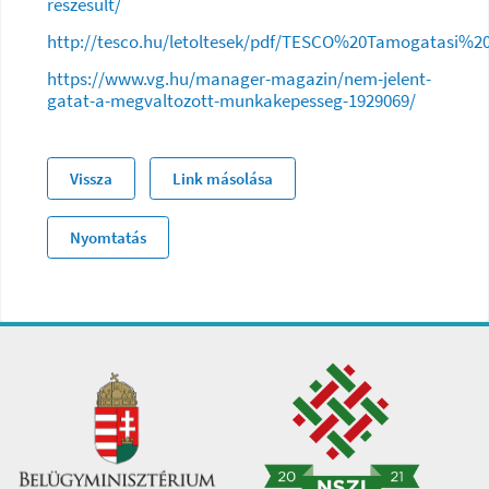
reszesult/
http://tesco.hu/letoltesek/pdf/TESCO%20Tamogatasi%20
https://www.vg.hu/manager-magazin/nem-jelent-
gatat-a-megvaltozott-munkakepesseg-1929069/
Vissza
Link másolása
Nyomtatás