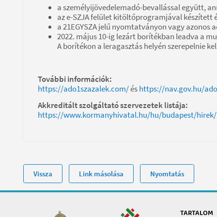
a személyijövedelemadó-bevallással együtt, ann
az e-SZJA felület kitöltőprogramjával készített
a 21EGYSZA jelű nyomtatványon vagy azonos ad
2022. május 10-ig lezárt borítékban leadva a mu
A borítékon a leragasztás helyén szerepelnie kel
További információk:
https://ado1szazalek.com/
és
https://nav.gov.hu/ad
Akkreditált szolgáltató szervezetek listája:
https://www.kormanyhivatal.hu/hu/budapest/hirek/re
Vissza
Link másolása
Nyomtatás
TARTALOM