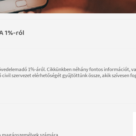
A 1%-ról
i jövedelemadó 1%-áról. Cikkünkben néhány fontos információt, v
civil szervezet elérhetőségét gyűjtöttünk össze, akik szívesen fo
ra a magánszemélyek számára.