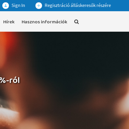
Sign In
Regisztráció álláskeresők részére
Hírek
Hasznos információk
1%-ról