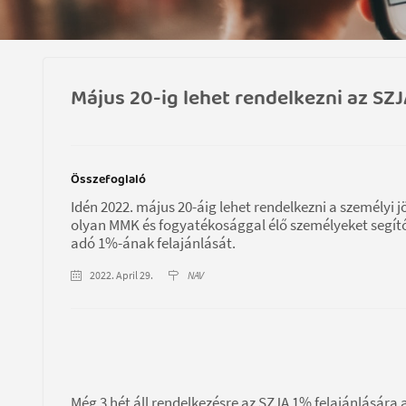
Május 20-ig lehet rendelkezni az SZJ
Összefoglaló
Idén 2022. május 20-áig lehet rendelkezni a személy
olyan MMK és fogyatékosággal élő személyeket segítő 
adó 1%-ának felajánlását.
2022. April 29.
NAV
Még 3 hét áll rendelkezésre az SZJA 1% felajánlásá