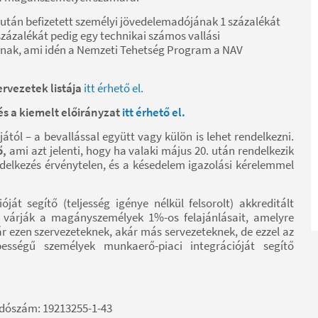
 után befizetett személyi jövedelemadójának 1 százalékát
1 százalékát pedig egy technikai számos vallási
atnak, ami idén a Nemzeti Tehetség Program a NAV
ervezetek listája
itt érhető el.
 és a kiemelt előirányzat
itt érhető el.
ától – a bevallással együtt vagy külön is lehet rendelkezni.
ő,
ami azt jelenti, hogy ha valaki május 20. után rendelkezik
ndelkezés érvénytelen, és a késedelem igazolási kérelemmel
ját segítő (teljesség igénye nélkül felsorolt) akkreditált
y várják a magányszemélyek 1%-os felajánlásait, amelyre
r ezen szervezeteknek, akár más servezeteknek, de ezzel az
ességű személyek munkaerő-piaci integrációját segítő
Adószám: 19213255-1-43