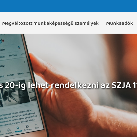
Megváltozott munkaképességű személyek
Munkaadók
 20-ig lehet rendelkezni az SZJA 