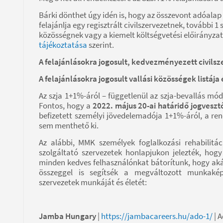
Bárki dönthet úgy idén is, hogy az összevont adóalap
felajánlja egy regisztrált civilszervezetnek, további 
közösségnek vagy a kiemelt költségvetési előirányz
tájékoztatása
szerint.
A felajánlásokra jogosult, kedvezményezett civilsz
A felajánlásokra jogosult vallási közösségek listája
Az szja 1+1%-áról – függetlenül az szja-bevallás módj
Fontos, hogy a
2022. május 20-ai határidő jogveszt
befizetett személyi jövedelemadója 1+1%-áról, a re
sem menthető ki.
Az alábbi, MMK személyek foglalkozási rehabilitáció
szolgáltató szervezetek honlapjukon jelezték, hog
minden kedves felhasználónkat bátorítunk, hogy aká
összeggel is segítsék a megváltozott munkakép
szervezetek munkáját és életét:
Jamba Hungary
|
https://jambacareers.hu/ado-1/
| 