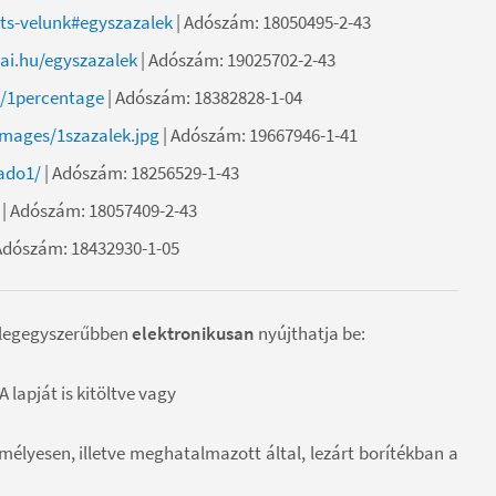
its-velunk#egyszazalek
| Adószám: 18050495-2-43
ai.hu/egyszazalek
| Adószám: 19025702-2-43
u/1percentage
| Adószám: 18382828-1-04
images/1szazalek.jpg
| Adószám: 19667946-1-41
ado1/
|
Adószám: 18256529-1-43
| Adószám: 18057409-2-43
Adószám: 18432930-1-05
t legegyszerűbben
elektronikusan
nyújthatja be:
lapját is kitöltve vagy
mélyesen, illetve meghatalmazott által, lezárt borítékban a