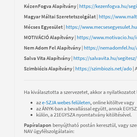
KézenFogva Alapítvány
|
https://kezenfogva.hu/seg
Magyar Máltai Szeretetszolgálat
|
https://www.malt
Mécses Egyesület
|
https://www.mecsesegyesulet.h
MOTIVÁCIÓ Alapítvány
|
https://www.motivacio.hu/
Nem Adom Fel Alapítvány
|
https://nemadomfel.hu/
Salva Vita Alapítvány
|
https://salvavita.hu/segitesz/
Szimbiózis Alapítvány
|
https://szimbiozis.net/ado
| 
Ha kiválasztotta a szervezetet, akkor a nyilatkozato
az
e-SZJA webes felületen
,
online kitöltve vagy
az ÁNYK-ban a bevallással együtt, annak EGYSZA 
külön, a 21EGYSZA nyomtatvány kitöltésével.
Papíralapon
benyújtható
postán keresztül, vagy sze
NAV ügyfélszolgálatain: