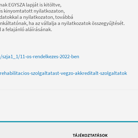
ak EGYSZA lapját is kitöltve,
 és kinyomtatott nyilatkozaton,
atokkal a nyilatkozaton, továbbá
nkáltatónak, ha az vállalja a nyilatkozatok összegyűjtését.
l a felajánló aláírásának.
o/szja1_1/11-os-rendelkezes-2022-ben
habilitacios-szolgaltatast-vegzo-akkreditalt-szolgaltatok
TÁJÉKOZTATÁSOK