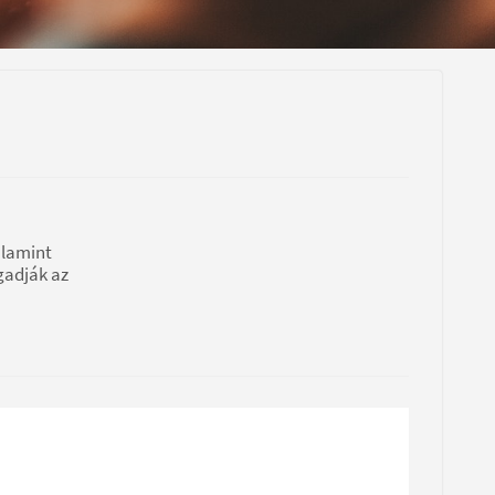
alamint
gadják az