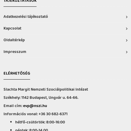
TÁJÉKOZTATÁSOK
Adatkezelési tájékoztató
Kapcsolat
Oldaltérkép
Impresszum
ELÉRHETŐSÉG
Slachta Margit Nemzeti Szociálpolitikai Intézet
Székhely: 1142 Budapest, Ungvár u. 64-66.
Email cím:
evp@nszi.hu
Információs vonal: +36 30 682-6371
hétfő-csütörtök: 8:00-16:00
péntek: 8:00-14.00