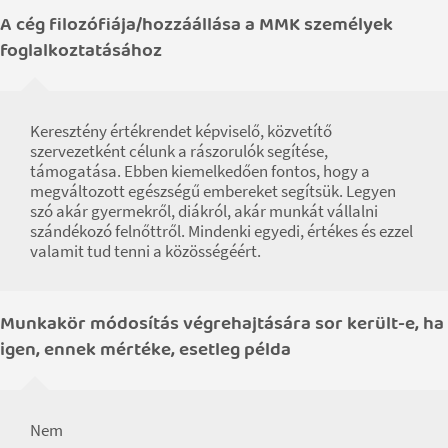
A cég filozófiája/hozzáállása a MMK személyek
foglalkoztatásához
Keresztény értékrendet képviselő, közvetítő
szervezetként célunk a rászorulók segítése,
támogatása. Ebben kiemelkedően fontos, hogy a
megváltozott egészségű embereket segítsük. Legyen
szó akár gyermekről, diákról, akár munkát vállalni
szándékozó felnőttről. Mindenki egyedi, értékes és ezzel
valamit tud tenni a közösségéért.
Munkakör módosítás végrehajtására sor került-e, ha
igen, ennek mértéke, esetleg példa
Nem