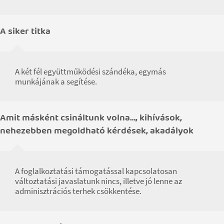
A siker titka
A két fél együttműködési szándéka, egymás
munkájának a segítése.
Amit másként csináltunk volna…, kihívások,
nehezebben megoldható kérdések, akadályok
A foglalkoztatási támogatással kapcsolatosan
változtatási javaslatunk nincs, illetve jó lenne az
adminisztrációs terhek csökkentése.