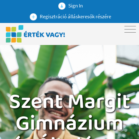
Sign In
Regisztráció álláskeresők részére
Szent Margit
Gimnázium