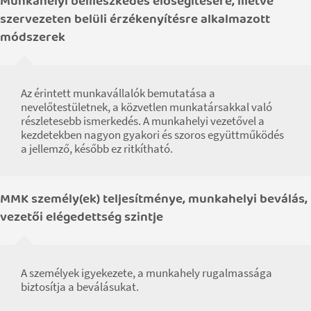
Munkahelyi beilleszkedés elősegítésére, illetve
szervezeten belüli érzékenyítésre alkalmazott
módszerek
Az érintett munkavállalók bemutatása a
nevelőtestületnek, a közvetlen munkatársakkal való
részletesebb ismerkedés. A munkahelyi vezetővel a
kezdetekben nagyon gyakori és szoros együttműködés
a jellemző, később ez ritkítható.
MMK személy(ek) teljesítménye, munkahelyi beválás,
vezetői elégedettség szintje
A személyek igyekezete, a munkahely rugalmassága
biztosítja a beválásukat.