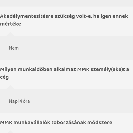
Akadálymentesítésre szükség volt-e, ha igen ennek
mértéke
Nem
Milyen munkaidőben alkalmaz MMK személy(eke)t a
cég
Napi 4 óra
MMK munkavállalók toborzásának módszere