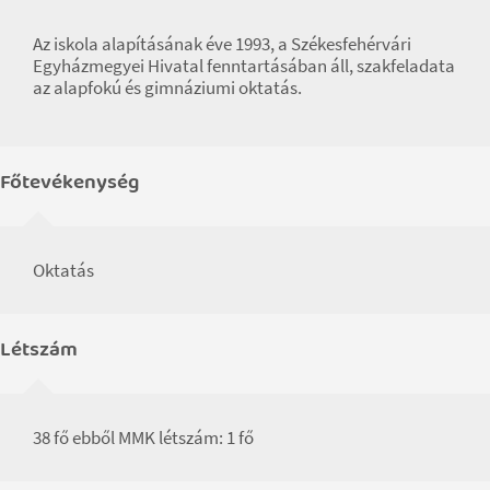
Az iskola alapításának éve 1993, a Székesfehérvári
Egyházmegyei Hivatal fenntartásában áll, szakfeladata
az alapfokú és gimnáziumi oktatás.
Főtevékenység
Oktatás
Létszám
38 fő ebből MMK létszám: 1 fő