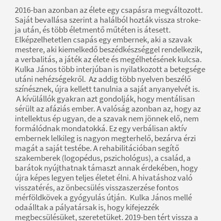
2016-ban azonban az élete egy csapásra megváltozott.
Saját bevallása szerint a halálból hozták vissza stroke-
ja után, és több életmentő műtéten is átesett.
Elképzelhetetlen csapás egy embernek, aki a szavak
mestere, aki kiemelkedő beszédkészséggel rendelkezik,
a verbalitás, a játék az élete és megélhetésének kulcsa.
Kulka János több interjúban is nyilatkozott a betegsége
utáni nehézségekről. Az addig több nyelven beszélő
színésznek, újra kellett tanulnia a saját anyanyelvét is.
A kívülállók gyakran azt gondolják, hogy mentálisan
sérült az afáziás ember. A valóság azonban az, hogy az
intellektus ép ugyan, de a szavak nem jönnek elő, nem
formálódnak mondatokká. Ez egy verbálisan aktív
embernek lelkileg is nagyon megterhelő, bezárva érzi
magát a saját testébe. A rehabilitációban segítő
szakemberek (logopédus, pszichológus), a család, a
barátok nyújthatnak támaszt annak érdekében, hogy
újra képes legyen teljes életet élni. A hivatáshoz való
visszatérés, az önbecsülés visszaszerzése fontos
mérföldkövek a gyógyulás útján. Kulka János mellé
odaálltak a pályatársak is, hogy kifejezzék
megbecsülésüket, szeretetüket. 2019-ben tért vissza a