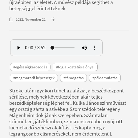
újraépíteni az életét. A művész példája segíthet a
betegséggel érintetteknek.
2022. November 22.
#egészségkárosodás
#foglalkoztatás előnyei
#megmaradt képességek
#támogatás
#példamutatás
Stroke utáni gyakori tünet az afázia, a beszédközpont
sérülése, melynek következtében akár teljes
beszédképtelenség léphet fel. Kulka János színművészt
egy ország zárta a szívébe a Szomszédok teleregény
Mágenheim dokijának szerepében. Számtalan
színműben, játékfilmben, szinkronszerepben nyújtott
kiemelkedő színészi alakítást, és kapta meg a
legrangosabb elismeréseket, nem érdemtelenül.