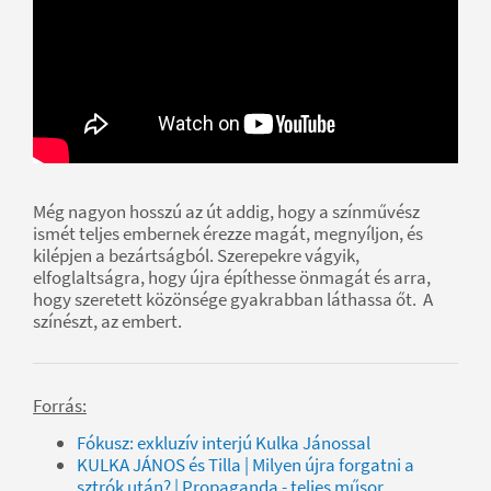
Még nagyon hosszú az út addig, hogy a színművész
ismét teljes embernek érezze magát, megnyíljon, és
kilépjen a bezártságból. Szerepekre vágyik,
elfoglaltságra, hogy újra építhesse önmagát és arra,
hogy szeretett közönsége gyakrabban láthassa őt. A
színészt, az embert.
Forrás:
Fókusz: exkluzív interjú Kulka Jánossal
KULKA JÁNOS és Tilla | Milyen újra forgatni a
sztrók után? | Propaganda - teljes műsor