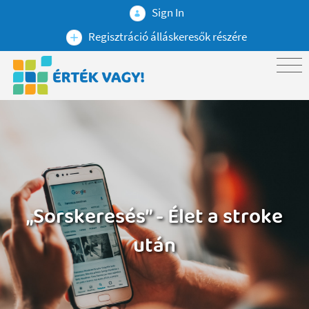
Sign In
Regisztráció álláskeresők részére
„Sorskeresés” - Élet a stroke
után