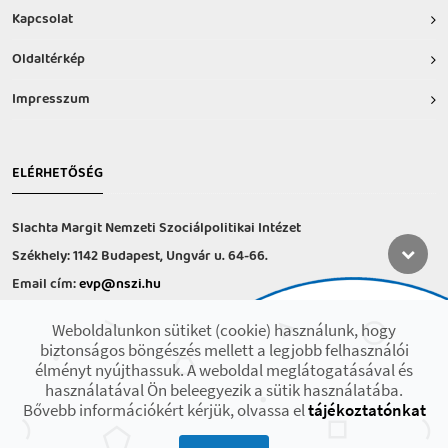
Kapcsolat
Oldaltérkép
Impresszum
ELÉRHETŐSÉG
Slachta Margit Nemzeti Szociálpolitikai Intézet
Székhely: 1142 Budapest, Ungvár u. 64-66.
Email cím:
evp@nszi.hu
Információs vonal: +36 30 682-6371
Weboldalunkon sütiket (cookie) használunk, hogy
hétfő-csütörtök: 8:00-16:00
biztonságos böngészés mellett a legjobb felhasználói
péntek: 8:00-14.00
élményt nyújthassuk. A weboldal meglátogatásával és
használatával Ön beleegyezik a sütik használatába.
Bővebb információkért kérjük, olvassa el
tájékoztatónkat
2021 © Minden jog fenntartva! Készült az EFOP-1.9.3-VEKOP-17 projekt
keretében.