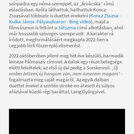
színpadra egy néma szereppel, az „Árvácska” című
előadásban. Azóta láthattuk, hallhattuk Koncz
Zsuzsával többször is duettet énekelni (
Koncz Zsuzsa -
Kulka János: Pályaudvaron - Bing video
), majd a
filmvásznon is feltűnt a
Játszma
című alkotásban, ahol
már hosszabb szöveges szerepe volt. A karakter rá
íródott, megformálásáért megkapta 2022-ben a
Legjobb férfi főszereplő elismerést.
2022 októberében jelent meg hét éve készülő, harmadik
lemeze Pálmaszív címmel. A dalok egy része betegsége
előtti felvételek, az első új dal pedig a Sorskereső. „
Új
ember lettem, új hangom van, nem ismerem magam
” -
fogalmazta meg saját magáról. Az egyik dalban
duettet énekel a szintén stroke-on átesett és súlyos
afáziával küzdő régi baráttal, Lang Györgyivel.