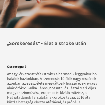
„Sorskeresés” - Élet a stroke után
Összefoglaló
Az agyi érkatasztrófa (stroke) a harmadik leggyakoribb
halálok hazánkban. A szerencsés túlélők nagy részének
azonban az egész élete megváltozik hosszú évekre vagy
akár örökre. Kulka János, Kossuth- és Jászai Mari-díjas
magyar színművész, érdemes és kiváló művész, a
Halhatatlanok Társulatának örökös tagja, 2016 óta
küzd a betegség okozta afáziával, és próbálja