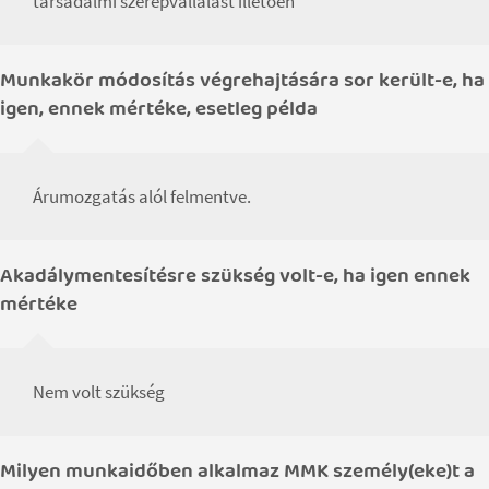
társadalmi szerepvállalást illetően
Munkakör módosítás végrehajtására sor került-e, ha
igen, ennek mértéke, esetleg példa
Árumozgatás alól felmentve.
Akadálymentesítésre szükség volt-e, ha igen ennek
mértéke
Nem volt szükség
Milyen munkaidőben alkalmaz MMK személy(eke)t a