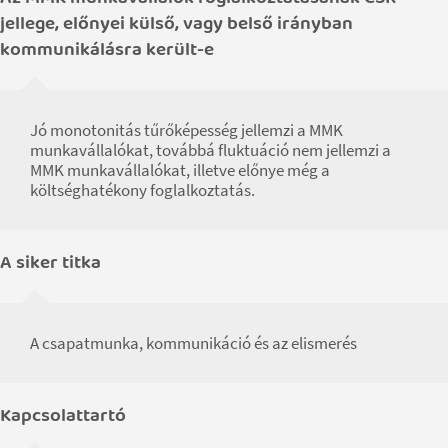
jellege, előnyei külső, vagy belső irányban
kommunikálásra került-e
Jó monotonitás tűrőképesség jellemzi a MMK
munkavállalókat, továbbá fluktuáció nem jellemzi a
MMK munkavállalókat, illetve előnye még a
költséghatékony foglalkoztatás.
A siker titka
A csapatmunka, kommunikáció és az elismerés
Kapcsolattartó