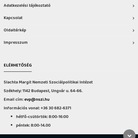
Adatkezelési tájékoztató
Kapcsolat
Oldaltérkép
Impresszum
ELÉRHETŐSÉG
Slachta Margit Nemzeti Szociálpolitikai Intézet
Székhely: 1142 Budapest, Ungvár u. 64-66.
Email cím:
evp@nszi.hu
Információs vonal: +36 30 682-6371
hétfő-csütörtök: 8:00-16:00
péntek: 8:00-14.00