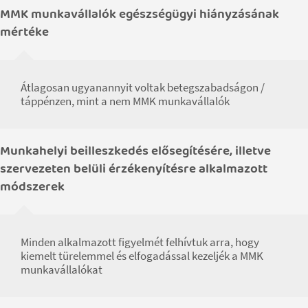
MMK munkavállalók egészségügyi hiányzásának
mértéke
Átlagosan ugyanannyit voltak betegszabadságon /
táppénzen, mint a nem MMK munkavállalók
Munkahelyi beilleszkedés elősegítésére, illetve
szervezeten belüli érzékenyítésre alkalmazott
módszerek
Minden alkalmazott figyelmét felhívtuk arra, hogy
kiemelt türelemmel és elfogadással kezeljék a MMK
munkavállalókat