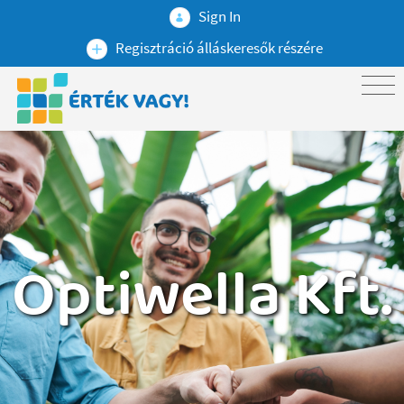
Sign In
Regisztráció álláskeresők részére
Optiwella Kft.