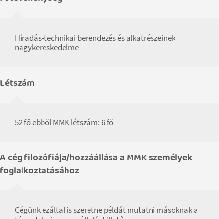
Híradás-technikai berendezés és alkatrészeinek
nagykereskedelme
Létszám
52 fő ebből MMK létszám: 6 fő
A cég filozófiája/hozzáállása a MMK személyek
foglalkoztatásához
Cégünk ezáltal is szeretne példát mutatni másoknak a