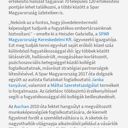
értékesítő hálózat tagjaival 70 település 120 értékesítési
pontján lehet találkozni, a többi között a Spar
Magyarország üzleteiben is.
„Nekünk az a fontos, hogy jövedelemtermelő
képességet tudjunk a fogyatékos embertársainknak
biztosítani.” – emelte ki a Heiszler Gabriella, a
SPAR
Magyarország Kereskedelmi Kft.
ügyvezető igazgatója.
Ezt meg tudják tenni egyrészt saját erőből: közel száz
különböző fogyatékossággal élő: így többek között
látássérült, hallássérült, mozgásában korlátozott,
pszichoszociális betegséggel küzdő kollégát
foglalkoztatnak, másrészt stratégiai partnerségek
létesítésével. A Spar Magyarország 2017 óta dolgozik
együtt az autista fiatalokat foglalkoztató
Janka
tanyával
, valamint a
Máltai Szeretetszolgálat
termékeit
is forgalmazza. Az üzletlánc többszintű érzékenyítéssel
segíti a fogyatékossággal élő kollégák beilleszkedését.
Az
Auchan
2010 óta fektet hangsúlyt a megváltozott
munkaképességűek foglalkoztatására, de kiemelt
figyelmet fordít a szemléletváltásra is. A siketek és
nagyothallók világnapja alkalmából például a vásárlók