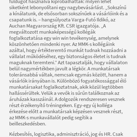
füldugót használva kipróbálhatták: milyen lehet
siketként lebonyolítani egy nagybevásárlást. „Sokszínű
a kínálatunk, de elsősorban sokszínűek a vásárlóink és a
csapatunk is. – hangsúlyozta Varga-Futó Ildikó, az
Auchan Magyarország Kft. CSR igazgatója. „A
megváltozott munkaképességű kollégák
foglalkoztatása egy win win tevékenység, amelynek
köszönhetően mindenki nyer. Az MMK-s kollégáink
azáltal, hogy értékteremtő munkát tudnak hozzáadni a
vállalat működéséhez, egy biztonságos életet is tudnak
maguknak teremteni.” Azt tapasztalják, hogy vállalaton
belül nagymértékben javult a légkör. A munkatársak
toleránsabbá váltak, nemcsak egymás között, hanem a
vásárlók irányában is. Különböző fogyatékossággal élő
munkatársakat foglalkoztatnak, akik közül legtöbben
hallássérültek. Velük a vevők is sűrűn találkoznak az
áruházak kasszáinál. A dolgozók rendszeresen vesznek
részt érzékenyítő tréningeken. Egy-egy új kolléga
érkezése előtt a munkatársak képzésen vesznek részt,
az MMK-s munkavállalót pedig segítik a
beilleszkedésben.
Kézbesítés, logisztika, adminisztráció, jog és HR. Csak