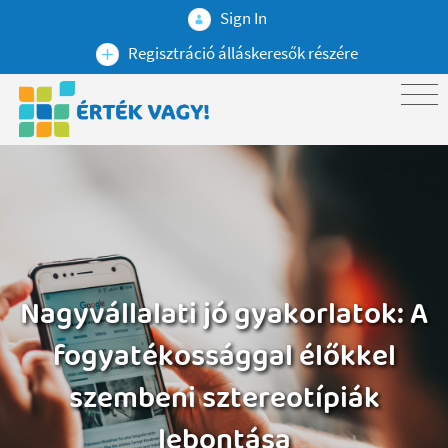
Sign In
Regisztráció álláskeresők részére
Nagyvállalati jó gyakorlatok: A
fogyatékossággal élőkkel
szembeni sztereotípiák
lebontása