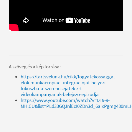
A szöveg és a kép forrása:
https://tartsvelunk.hu/cikk/fogyatekossaggal-
elok-munkaeropiaci-integraciojat-helyezi-
fokuszba-a-szerencsejatek-zrt-
videokampanyanak-befejezo-epizodja
https://www.youtube.com/watch?v=D19-9-
MHlCU&list=PLd33GQJnlEcI0ZDn3d_6aixPgmg480mL