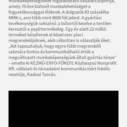
munkaképességűeket foglalkoztató vállalatcsoportja,
amely 70 éve biztosít munkalehetőséget a
fogyatékossággal élőknek. A dolgozók 83 százaléka
MMK-s, ami több mint 8600 főt jelent. A gyártási
tevékenységük sokszínű: a bútortól kezdve a textilen
keresztül a papírtermékekig. Egy év alatt 22 millió
terméket készítenek el közel ezer piaci
megrendelőjüknek, akik célzottan is választják őket.
„Azt tapasztaljuk, hogy egyre több megrendelő
számára fontos és kommunikálható érték a
megváltozott munkaképességűek általi gyártás ténye”
– emelte ki KÉZMŰ-ERFO-FŐKEFE Közhasznú Nonprofit
Kft. vállalati és társadalmi kommunikációért felelős
vezetője, Radnai Tamás.