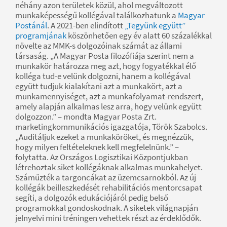
néhány azon területek közül, ahol megváltozott
munkaképességű kollégával találkozhatunk a
Magyar
Postánál
. A 2021-ben elindított
„Tegyünk együtt”
programjának
köszönhetően egy év alatt 60 százalékkal
növelte az MMK-s dolgozóinak számát az állami
társaság. „A Magyar Posta filozófiája szerint nem a
munkakör határozza meg azt, hogy fogyatékkal élő
kolléga tud-e velünk dolgozni, hanem a kollégával
együtt tudjuk kialakítani azt a munkakört, azt a
munkamennyiséget, azt a munkafolyamat-rendszert,
amely alapján alkalmas lesz arra, hogy velünk együtt
dolgozzon.” – mondta Magyar Posta Zrt.
marketingkommunikációs igazgatója, Török Szabolcs.
„Auditáljuk ezeket a munkaköröket, és megnézzük,
hogy milyen feltételeknek kell megfelelnünk.” –
folytatta. Az Országos Logisztikai Központjukban
létrehoztak siket kollégáknak alkalmas munkahelyet.
Száműzték a targoncákat az üzemcsarnokból. Az új
kollégák beilleszkedését rehabilitációs mentorcsapat
segíti, a dolgozók edukációjáról pedig belső
programokkal gondoskodnak. A siketek világnapján
jelnyelvi mini tréningen vehettek részt az érdeklődők.