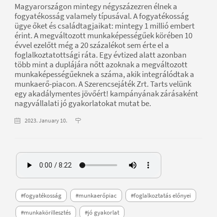
Magyarországon mintegy négyszázezren élnek a
fogyatékosság valamely típusával. A fogyatékosság
ügye őket és családtagjaikat: mintegy 1 millió embert
érint. A megváltozott munkaképességűek körében 10
évvel ezelőtt még a 20 százalékot sem érte el a
foglalkoztatottsági ráta. Egy évtized alatt azonban
több mint a duplájára nőtt azoknak a megváltozott
munkaképességűeknek a száma, akik integrálódtak a
munkaerő-piacon. A Szerencsejáték Zrt. Tarts velünk
egy akadálymentes jövőért! kampányának zárásaként
nagyvállalati jó gyakorlatokat mutat be.
2023. January 10.
#fogyatékosság
#munkaerőpiac
#foglalkoztatás előnyei
#munkakörillesztés
#jó gyakorlat