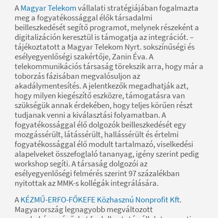
A
Magyar Telekom
vállalati stratégiájában fogalmazta
meg a fogyatékossággal élők társadalmi
beilleszkedését segítő programot, melynek részeként a
digitalizáción keresztül is támogatja az integrációt. –
tájékoztatott a Magyar Telekom Nyrt. sokszínűségi és
esélyegyenlőségi szakértője, Zanin Éva. A
telekommunikációs társaság törekszik arra, hogy már a
toborzás fázisában megvalósuljon az
akadálymentesítés. A jelentkezők megadhatják azt,
hogy milyen kiegészítő eszközre, támogatásra van
szükségük annak érdekében, hogy teljes körűen részt
tudjanak venni a kiválasztási folyamatban. A
fogyatékossággal élő dolgozók beilleszkedését egy
mozgássérült, látássérült, hallássérült és értelmi
fogyatékossággal élő modult tartalmazó, viselkedési
alapelveket összefoglaló tananyag, igény szerint pedig
workshop segíti. A társaság dolgozói az
esélyegyenlőségi felmérés szerint 97 százalékban
nyitottak az MMK-s kollégák integrálására.
A
KÉZMŰ-ERFO-FŐKEFE Közhasznú Nonprofit Kft
.
Magyarország legnagyobb megváltozott