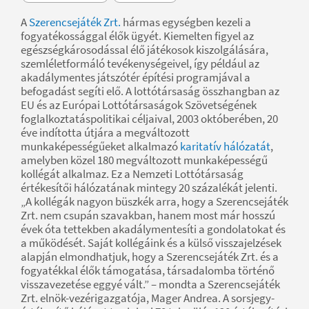
A
Szerencsejáték Zrt.
hármas egységben kezeli a
fogyatékossággal élők ügyét. Kiemelten figyel az
egészségkárosodással élő játékosok kiszolgálására,
szemléletformáló tevékenységeivel, így például az
akadálymentes játszótér építési programjával a
befogadást segíti elő. A lottótársaság összhangban az
EU és az Európai Lottótársaságok Szövetségének
foglalkoztatáspolitikai céljaival, 2003 októberében, 20
éve indította útjára a megváltozott
munkaképességűeket alkalmazó
karitatív hálózatát
,
amelyben közel 180 megváltozott munkaképességű
kollégát alkalmaz. Ez a Nemzeti Lottótársaság
értékesítői hálózatának mintegy 20 százalékát jelenti.
„A kollégák nagyon büszkék arra, hogy a Szerencsejáték
Zrt. nem csupán szavakban, hanem most már hosszú
évek óta tettekben akadálymentesíti a gondolatokat és
a működését. Saját kollégáink és a külső visszajelzések
alapján elmondhatjuk, hogy a Szerencsejáték Zrt. és a
fogyatékkal élők támogatása, társadalomba történő
visszavezetése eggyé vált.” – mondta a Szerencsejáték
Zrt. elnök-vezérigazgatója, Mager Andrea. A sorsjegy-