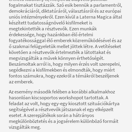
fogalmakat tisztázzák. Szó esik bennük a parlamentről,
demokráciáról, diktatúráról, választásról és az európai
uniós intézményekről. Ezen kívül a Laterna Magica által
készített tudatosságnövelő kisfilmeket is
megtekintették a résztvevők. Ezen munkák
érdekessége, hogy hazánkban élő értelmi
fogyatékossággal élő emberek közreműködésével és az
ő szakmai felügyeletük mellet jöttek létre. A vetítéseket
követően a résztvevők értelmezték a látottakat és
megvizsgálták a művek könnyen érthetőségét.
Beszámoltak arról is, hogy milyen érzés volt szerepelni,
segédkezni a kisfilmekben és elmondták, hogy miért
fontos számukra, hogy ezekről a témákról beszéljenek
az emberek.
Az esemény második felében a korábbi alkalmakhoz
hasonlóan kiscsoportos workshopot tartottak. A
feladat az volt, hogy egy-egy kiosztott szituációkártya
segítségével a résztvevők játszanak el egy elképzelt
esetet. A szerepjátékok során a hátrányos
megkülönböztetés és a jogsérelem különböző formáit
vizsgálták meg.