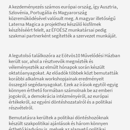
A kezdeményezés számos európai ország, így Ausztria,
Szlovénia, Portugália és Magyarország
közreműködésével valósult meg. A magyar illetőségű
Laterna Magica a projekthez készülő kisfilmek
készítéséért felelt, az ÉFOÉSZ munkatársai pedig
szakmai partnerként segítették a szervezet munkáját.
A legutolsó találkozóra az Eötvös10 Művelődési Házban
került sor, ahol a résztvevők megnézték és
véleményezték az elmúlt hónapok során készült
oktatóanyagokat. Az előadók többek közt bemutatták
korábbi alkalmak workshopjainak eredményeit
összegző segédanyagokat. Ezek az írások egytől-egyig
könnyen érthető formában számolnak be az emberi
jogokról, a demokrácia intézményéről, az európai
értékekről, az egyéni döntéshozatalról és a politikai
részvételről.
Bemutatásra kerültek a politikai döntéshozóknak
készült szakpolitikai ajánlások és három könnyen
érthető kiadvány is, melyek az alapvető politikai