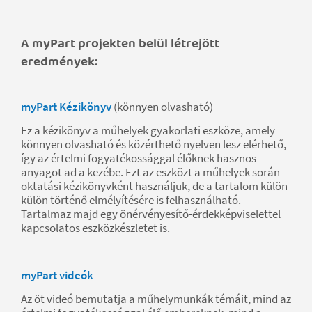
A myPart projekten belül létrejött
eredmények:
myPart Kézikönyv
(könnyen olvasható)
Ez a kézikönyv a műhelyek gyakorlati eszköze, amely
könnyen olvasható és közérthető nyelven lesz elérhető,
így az értelmi fogyatékossággal élőknek hasznos
anyagot ad a kezébe. Ezt az eszközt a műhelyek során
oktatási kézikönyvként használjuk, de a tartalom külön-
külön történő elmélyítésére is felhasználható.
Tartalmaz majd egy önérvényesítő-érdekképviselettel
kapcsolatos eszközkészletet is.
myPart videók
Az öt videó bemutatja a műhelymunkák témáit, mind az