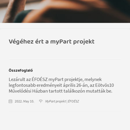
Végéhez ért a myPart projekt
Összefoglaló
Lezárult az ÉFOÉSZ myPart projektje, melynek
legfontosabb eredményeit április 26-án, az Eötvös10
Művelődési Házban tartott találkozón mutatták be.
2022. May 10.
MyPart projekt | ÉFOÉSZ