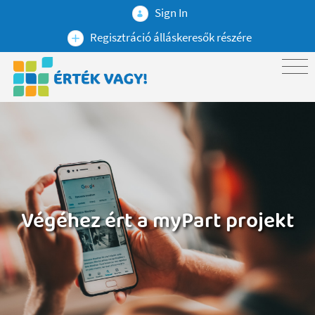
Sign In
Regisztráció álláskeresők részére
Végéhez ért a myPart projekt