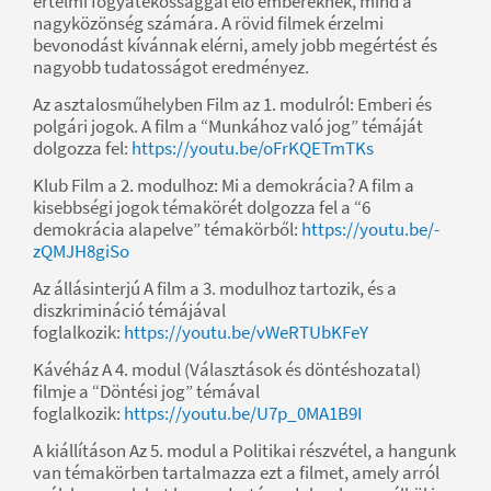
értelmi fogyatékossággal élő embereknek, mind a
nagyközönség számára. A rövid filmek érzelmi
bevonodást kívánnak elérni, amely jobb megértést és
nagyobb tudatosságot eredményez.
Az asztalosműhelyben Film az 1. modulról: Emberi és
polgári jogok. A film a “Munkához való jog” témáját
dolgozza fel:
https://youtu.be/oFrKQETmTKs
Klub Film a 2. modulhoz: Mi a demokrácia? A film a
kisebbségi jogok témakörét dolgozza fel a “6
demokrácia alapelve” témakörből:
https://youtu.be/-
zQMJH8giSo
Az állásinterjú A film a 3. modulhoz tartozik, és a
diszkrimináció témájával
foglalkozik:
https://youtu.be/vWeRTUbKFeY
Kávéház A 4. modul (Választások és döntéshozatal)
filmje a “Döntési jog” témával
foglalkozik:
https://youtu.be/U7p_0MA1B9I
A kiállításon Az 5. modul a Politikai részvétel, a hangunk
van témakörben tartalmazza ezt a filmet, amely arról