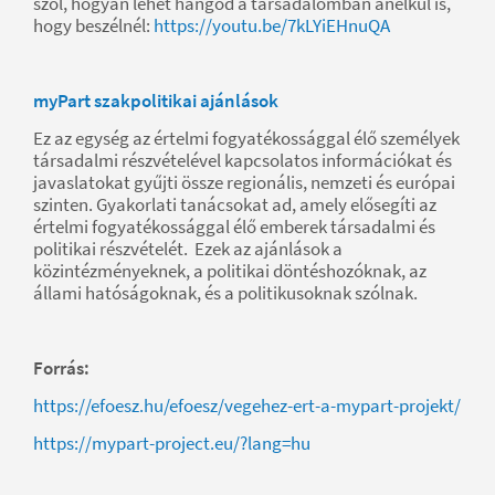
szól, hogyan lehet hangod a társadalomban anélkül is,
hogy beszélnél:
https://youtu.be/7kLYiEHnuQA
myPart szakpolitikai ajánlások
Ez az egység az értelmi fogyatékossággal élő személyek
társadalmi részvételével kapcsolatos információkat és
javaslatokat gyűjti össze regionális, nemzeti és európai
szinten. Gyakorlati tanácsokat ad, amely elősegíti az
értelmi fogyatékossággal élő emberek társadalmi és
politikai részvételét. Ezek az ajánlások a
közintézményeknek, a politikai döntéshozóknak, az
állami hatóságoknak, és a politikusoknak szólnak.
Forrás:
https://efoesz.hu/efoesz/vegehez-ert-a-mypart-projekt/
https://mypart-project.eu/?lang=hu