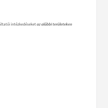
áltatói intézkedéseket
az alábbi területeken