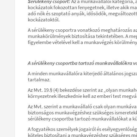
Sérülékeny csoport:
Az a munkavállalói kategória, 
kockázatok fokozottan fenyegetnek, illetve akik ma
adó nők és szoptató anyák, idősödők, megváltozott 
kockázatoktól.
A sérülékeny csoportra vonatkozó meghatározás az 
munkakörülmények biztosítása tekintetében. A m
figyelembe vételével kell a munkavégzés körülménye
A sérülékeny csoportba tartozó munkavállalókra
A minden munkavállalóra kiterjedő általános jogsza
tartalmaz.
Az Mvt. 19.§ (4) bekezdése szerint az „olyan munkah
környezetnek illeszkednie kell az emberi test megvá
Az Mvt. szerint a munkavállaló csak olyan munkával
biztonságos munkavégzéshez szükséges ismeretekkel,
sérülékeny csoportba tartozó munkavállalókat a külö
A fogyatékos személyek jogairól és esélyegyenlőségük
köteles biztosítani a munkavégzéshez szükséges mé