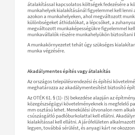
átalakítással kapcsolatos költségek fedezésére a k
munkahelyek kialakításánál figyelemmel kell lenni
azokon a munkahelyeken, ahol megváltozott munkaké
különbségeket áthidalókat, a lépcsőket, a zuhanyo
megváltozott munkaképességükre figyelemmel kell k
munkavállalók részére munkahelyükön biztosítani k
A munkakörnyezetet tehát úgy szükséges kialakítan
munka végzésére.
Akadálymentes építés vagy átalakítás
Az országos településrendezési és építési követelmé
meghatározza az akadálymentesítést biztosító épít
Az OTÉK 61. § (1)- (5) bekezdése alapján az építmén
közegészségügyi követelményeknek is megfelelő padló
mm osztású lehet. Menekülési útvonalon nem alkalm
csúszásgátló padlóburkolattal kell ellátni. Akadá
kialakítással kell ellátni. A járófelületen alkalma
legyen, továbbá sérülést, és anyagi kárt ne okozzon