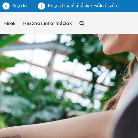
Sign In
Regisztráció álláskeresők részére
Hírek
Hasznos információk