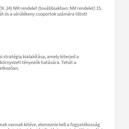
(IV. 24) NM rendelet (továbbiakban: NM rendelet) 15.
t és a sérülékeny csoportok számára tiltott
stratégia kialakítása, amely kiterjed a
környezeti tényezők hatására. Tehát a
atkozóan.
ak vannak kitéve, elemeznie kell a fogyatékosság