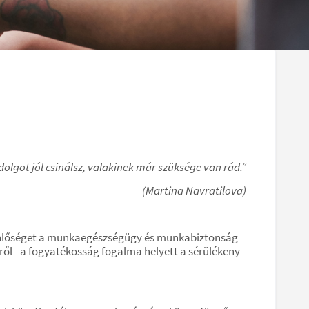
lgot jól csinálsz, valakinek már szüksége van rád.”
(Martina Navratilova)​
yenlőséget a munkaegészségügy és munkabiztonság
ől - a fogyatékosság fogalma helyett a sérülékeny