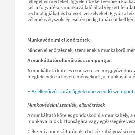
jellegét és mértékét, figyelembe kell vennie a kocká
kell a fogyatékos munkavállaló által végzett felad
technológiákat és baleseti veszélyeket. Egyúttal viz
véleményét, szükség esetén pedig tanácsot kell kérn
Munkavédelmi ellenőrzések
Minden ellenőrzésnek, szemlének a munkakörülménye
A munkáltatói ellenőrzés szempontjai:
A munkáltató köteles rendszeresen meggyőződni a
megfelelnek-e a követelményeknek, a munkavállalók 
Az ellenőrzés során figyelembe veendő szempont
Munkavédelmi szemlék, ellenőrzések
A munkáltató köteles gondoskodni a munkahely, a m
munkavállalók biztonságára vagy egészségére veszély
Célszerű a munkáltatónak a belső szabályozási rend