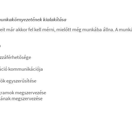
unkakörnyezetének kialakítása
eit már akkor fel kell mérni, mielőtt még munkába állna. A munk
a
zzáférhetősége
áció kommunikációja
ök egyszerűsítése
gramok megszervezése
ójának megszervezése