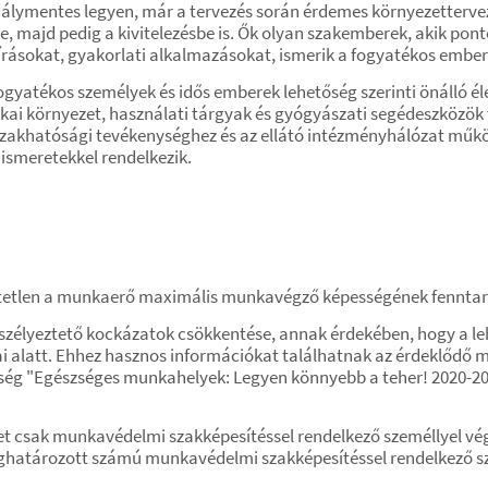
dálymentes legyen, már a tervezés során érdemes környezetterve
e, majd pedig a kivitelezésbe is. Ők olyan szakemberek, akik po
írásokat, gyakorlati alkalmazásokat, ismerik a fogyatékos embere
ogyatékos személyek és idős emberek lehetőség szerinti önálló é
nikai környezet, használati tárgyak és gyógyászati segédeszközök
szakhatósági tevékenységhez és az ellátó intézményhálózat mű
 ismeretekkel rendelkezik.
hetetlen a munkaerő maximális munkavégző képességének fenntar
eszélyeztető kockázatok csökkentése, annak érdekében, hogy a l
zakai alatt. Ehhez hasznos információkat találhatnak az érdeklő
ség "Egészséges munkahelyek: Legyen könnyebb a teher! 2020-
 csak munkavédelmi szakképesítéssel rendelkező személlyel vé
ghatározott számú munkavédelmi szakképesítéssel rendelkező sz