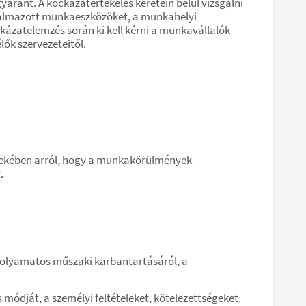
gyaránt. A kockázatértékelés keretein belül vizsgálni
alkalmazott munkaeszközöket, a munkahelyi
ockázatelemzés során ki kell kérni a munkavállalók
ők szervezeteitől.
dekében arról, hogy a munkakörülmények
.
folyamatos műszaki karbantartásáról, a
ódját, a személyi feltételeket, kötelezettségeket.