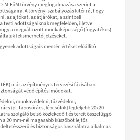
) SzCsM-EüM törvény megfogalmazása szerint a
tságaira. A törvényi szabályozás kitér rá, hogy
az ajtókat, az átjárókat, a szintbeli
 testi adottságaiknak megfelelően, illetve
l, hogy a megváltozott munkaképességű (fogyatékos)
taluk felismerhető jelzéseket.
gyenek adottságaik mentén értéket előállító
 OTÉK) már az építmények tervezési fázisában
iztonságát védő építési módokat.
tvédelmi, munkavédelmi, tűzvédelmi,
ács (pl. taposórács, lépcsőfok) legfeljebb 20x20
ra szolgáló belső közlekedőit és tereit összefüggő
en a 20 mm-nél magasabb küszöböt lejtős
rendeltetésszerű és biztonságos használatra alkalmas