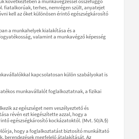
potuk következtében a munkavégzéssel összefüggő
 fiatalkorúak, terhes, nemrégen szült, anyatejet
ni kell az őket különösen érintő egészségkárosító
ban a munkahelyek kialakítása és a
fogyatékosság, valamint a munkavégző képesség
nkavállalókkal kapcsolatosan külön szabályokat is
yatékos munkavállalót foglalkoztatnak, a fizikai
lkezik az egészséget nem veszélyeztető és
sa révén ezt kiegészítette azzal, hogy a
intő egészségkárosító kockázatoktól. (Mvt. 50/A.§)
előírja, hogy a foglalkoztatást biztosító munkáltató
, berendezések megfelelő átalakítását. Az