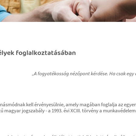
lyek foglalkoztatásában
„A fogyatékosság nézőpont kérdése. Ha csak egy do
bánásmódnak kell érvényesülnie, amely magában foglalja az eg
 magyar jogszabály - a 1993. évi XCIII. törvény a munkavédelemr