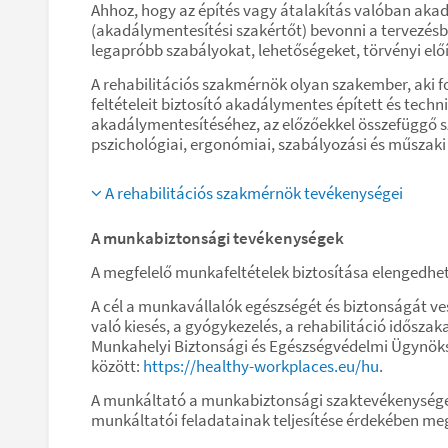
Ahhoz, hogy az építés vagy átalakítás valóban aka
(akadálymentesítési szakértőt) bevonni a tervezésb
legapróbb szabályokat, lehetőségeket, törvényi elő
A rehabilitációs szakmérnök olyan szakember, aki f
feltételeit biztosító akadálymentes épített és tech
akadálymentesítéséhez, az előzőekkel összefüggő 
pszichológiai, ergonómiai, szabályozási és műszaki
A rehabilitációs szakmérnök tevékenységei
A munkabiztonsági tevékenységek
A megfelelő munkafeltételek biztosítása elenged
A cél a munkavállalók egészségét és biztonságát v
való kiesés, a gyógykezelés, a rehabilitáció idős
Munkahelyi Biztonsági és Egészségvédelmi Ügynök
között:
https://healthy-workplaces.eu/hu
.
A munkáltató a munkabiztonsági szaktevékenységet
munkáltatói feladatainak teljesítése érdekében me