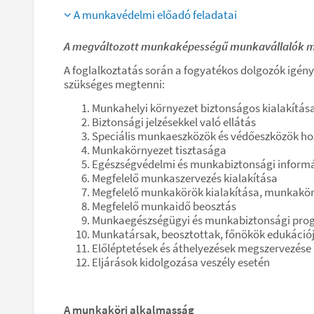
A munkavédelmi előadó feladatai
A megváltozott munkaképességű munkavállalók m
A foglalkoztatás során a fogyatékos dolgozók igény
szükséges megtenni:
Munkahelyi környezet biztonságos kialakítás
Biztonsági jelzésekkel való ellátás
Speciális munkaeszközök és védőeszközök ho
Munkakörnyezet tisztasága
Egészségvédelmi és munkabiztonsági inform
Megfelelő munkaszervezés kialakítása
Megfelelő munkakörök kialakítása, munkakör
Megfelelő munkaidő beosztás
Munkaegészségügyi és munkabiztonsági pro
Munkatársak, beosztottak, főnökök edukáci
Előléptetések és áthelyezések megszervezése
Eljárások kidolgozása veszély esetén
A munkaköri alkalmasság