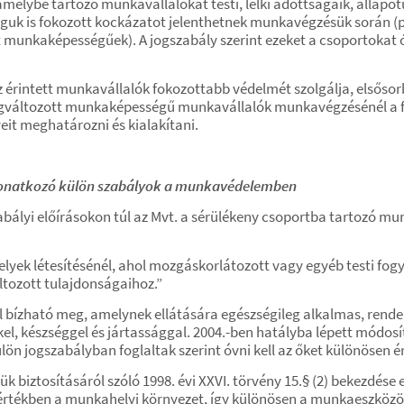
amelybe tartozó munkavállalókat testi, lelki adottságaik, álla
guk is fokozott kockázatot jelenthetnek munkavégzésük során (pl.
munkaképességűek). A jogszabály szerint ezeket a csoportokat óv
érintett munkavállalók fokozottabb védelmét szolgálja, elsősor
egváltozott munkaképességű munkavállalók munkavégzésénél a 
it meghatározni és kialakítani.
 vonatkozó külön szabályok a munkavédelemben
bályi előírásokon túl az Mvt. a sérülékeny csoportba tartozó mu
elyek létesítésénél, ahol mozgáskorlátozott vagy egyéb testi fog
ltozott tulajdonságaihoz.”
 bízható meg, amelynek ellátására egészségileg alkalmas, rende
 készséggel és jártassággal. 2004.-ben hatályba lépett módosítá
n jogszabályban foglaltak szerint óvni kell az őket különösen ér
 biztosításáról szóló 1998. évi XXVI. törvény 15.§ (2) bekezdése 
rtékben a munkahelyi környezet, így különösen a munkaeszközök