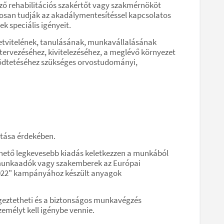
ző rehabilitációs szakértőt vagy szakmérnököt
ntosan tudják az akadálymentesítéssel kapcsolatos
k speciális igényeit.
letvitelének, tanulásának, munkavállalásának
 tervezéséhez, kivitelezéséhez, a meglévő környezet
ködtetéséhez szükséges orvostudományi,
tása érdekében.
ehető legkevesebb kiadás keletkezzen a munkából
dő munkaadók vagy szakemberek az Európai
2022" kampányához készült anyagok
geztetheti és a biztonságos munkavégzés
emélyt kell igénybe vennie.