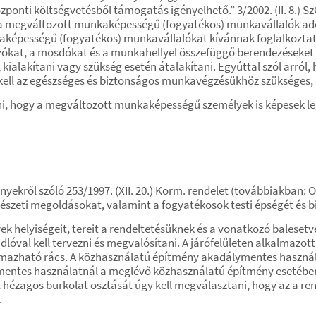
özponti költségvetésből támogatás igényelhető.” 3/2002. (II. 8.
 a megváltozott munkaképességű (fogyatékos) munkavállalók adot
pességű (fogyatékos) munkavállalókat kívánnak foglalkoztatni, 
zókat, a mosdókat és a munkahellyel összefüggő berendezéseket a
ialakítani vagy szükség esetén átalakítani. Egyúttal szól arró
ell az egészséges és biztonságos munkavégzésükhöz szükséges, ál
i, hogy a megváltozott munkaképességű személyek is képesek le
nyekről szóló 253/1997. (XII. 20.) Korm. rendelet (továbbiakban:
észeti megoldásokat, valamint a fogyatékosok testi épségét és b
yek helyiségeit, tereit a rendeltetésüknek és a vonatkozó balese
val kell tervezni és megvalósítani. A járófelületen alkalmazott r
azható rács. A közhasználatú építmény akadálymentes használat
lymentes használatnál a meglévő közhasználatú építmény esetéb
zott hézagos burkolat osztását úgy kell megválasztani, hogy az a 
.