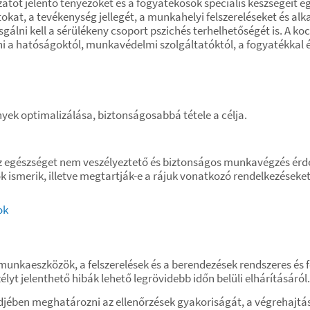
zatot jelentő tényezőket és a fogyatékosok speciális készségeit e
atokat, a tevékenység jellegét, a munkahelyi felszereléseket és 
sgálni kell a sérülékeny csoport pszichés terhelhetőségét is. A k
i a hatóságoktól, munkavédelmi szolgáltatóktól, a fogyatékkal él
k optimalizálása, biztonságosabbá tétele a célja.
z egészséget nem veszélyeztető és biztonságos munkavégzés ér
ismerik, illetve megtartják-e a rájuk vonatkozó rendelkezéseket
ok
unkaeszközök, a felszerelések és a berendezések rendszeres és 
t jelenthető hibák lehető legrövidebb időn belüli elhárításáról.
jében meghatározni az ellenőrzések gyakoriságát, a végrehajtás m