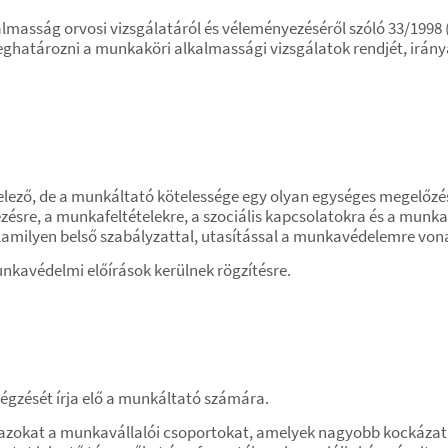
almasság orvosi vizsgálatáról és véleményezéséről szóló 33/1998 
ghatározni a munkaköri alkalmassági vizsgálatok rendjét, irányá
ező, de a munkáltató kötelessége egy olyan egységes megelőzési 
sre, a munkafeltételekre, a szociális kapcsolatokra és a munka
amilyen belső szabályzattal, utasítással a munkavédelemre von
nkavédelmi előírások kerülnek rögzítésre.
gzését írja elő a munkáltató számára.
 azokat a munkavállalói csoportokat, amelyek nagyobb kockázatn