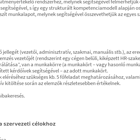
esítményértékelő rendszerhez, melynek segítségével felmérhetjük
segítségével, s így egy strukturált kompetenciamodell alapján 
ít munkalapot, melynek segítségével összevethetjük az egyes sz
 jellegét (vezetői, adminisztratív, szakmai, manuális stb.), az 
lemzés vezetőjét (rendszerint egy cégen belüli, kiképzett HR-sza
„rálátása”, van a munkakörre (a munkakört – vagy hasonló munkakö
ített kérdőívek segítségével – az adott munkakört.
 eléréséhez szükséges kb. 5 főfeladat meghatározásához, valami
ív kitöltése során az elemzők részletesebben értékelnek.
hibakeresés.
 szervezeti célokhoz
ása