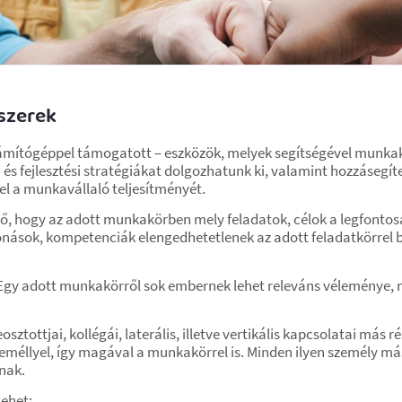
szerek
ámítógéppel támogatott – eszközök, melyek segítségével munkak
 és fejlesztési stratégiákat dolgozhatunk ki, valamint hozzásegí
el a munkavállaló teljesítményét.
ő, hogy az adott munkakörben mely feladatok, célok a legfonto
onások, kompetenciák elengedhetetlenek az adott feladatkörrel b
 Egy adott munkakörről sok embernek lehet releváns véleménye, 
ztottjai, kollégái, laterális, illetve vertikális kapcsolatai más
zeméllyel, így magával a munkakörrel is. Minden ilyen személy 
nak.
ehet: