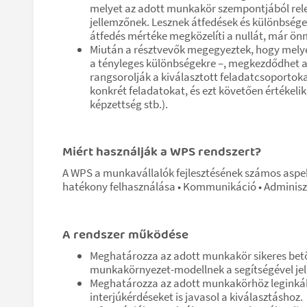
melyet az adott munkakör szempontjából rele
jellemzőnek. Lesznek átfedések és különbsége
átfedés mértéke megközelíti a nullát, már 
Miután a résztvevők megegyeztek, hogy melyek
a tényleges különbségekre –, megkezdődhet a 
rangsorolják a kiválasztott feladatcsoportoka
konkrét feladatokat, és ezt követően értékeli
képzettség stb.).
Miért használják a WPS rendszert?
A WPS a munkavállalók fejlesztésének számos aspek
hatékony felhasználása • Kommunikáció • Adminiszt
A rendszer működése
Meghatározza az adott munkakör sikeres betö
munkakörnyezet-modellnek a segítségével je
Meghatározza az adott munkakörhöz leginkáb
interjúkérdéseket is javasol a kiválasztáshoz.