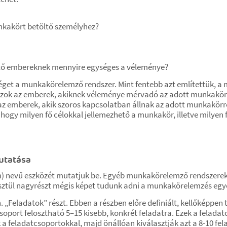
unkakört betöltő személyhez?
tő embereknek mennyire egységes a véleménye?
séget a munkakörelemző rendszer. Mint fentebb azt említettük, a
ok az emberek, akiknek véleménye mérvadó az adott munkakör sz
ok az emberek, akik szoros kapcsolatban állnak az adott munkakörre
ogy milyen fő célokkal jellemezhető a munkakör, illetve milyen f
utatása
) nevű eszközét mutatjuk be. Egyéb munkakörelemző rendszerek é
ztül nagyrészt mégis képet tudunk adni a munkakörelemzés egyes l
„Feladatok” részt. Ebben a részben előre definiált, kellőképpen
oport felosztható 5–15 kisebb, konkrét feladatra. Ezek a feladat
k a feladatcsoportokkal, majd önállóan kiválasztják azt a 8-10 f