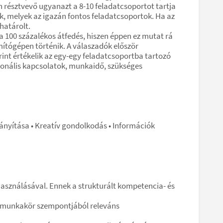
résztvevő ugyanazt a 8-10 feladatcsoportot tartja
k, melyek az igazán fontos feladatcsoportok. Ha az
határolt.
 100 százalékos átfedés, hiszen éppen ez mutat rá
ítógépen történik. A válaszadók először
int értékelik az egy-egy feladatcsoportba tartozó
rszonális kapcsolatok, munkaidő, szükséges
nyítása • Kreatív gondolkodás • Információk
asználásával. Ennek a strukturált kompetencia- és
a munkakör szempontjából releváns