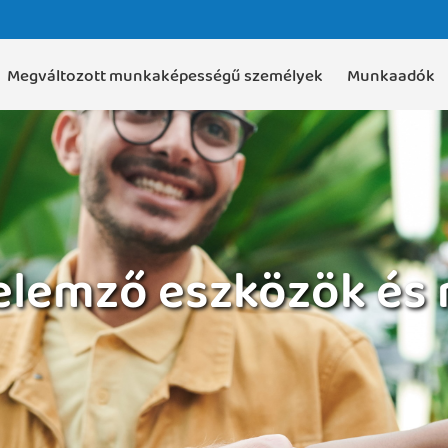
Megváltozott munkaképességű személyek
Munkaadók
lemző eszközök és