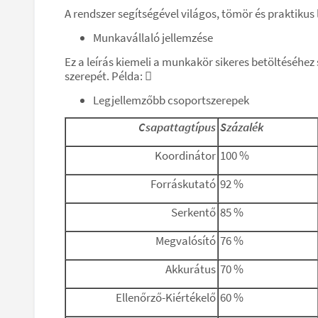
A rendszer segítségével világos, tömör és praktikus 
Munkavállaló jellemzése
Ez a leírás kiemeli a munkakör sikeres betöltéséh
szerepét. Példa: 
Legjellemzőbb csoportszerepek
Csapattagtípus
Százalék
Koordinátor
100 %
Forráskutató
92 %
Serkentő
85 %
Megvalósító
76 %
Akkurátus
70 %
Ellenőrző-Kiértékelő
60 %