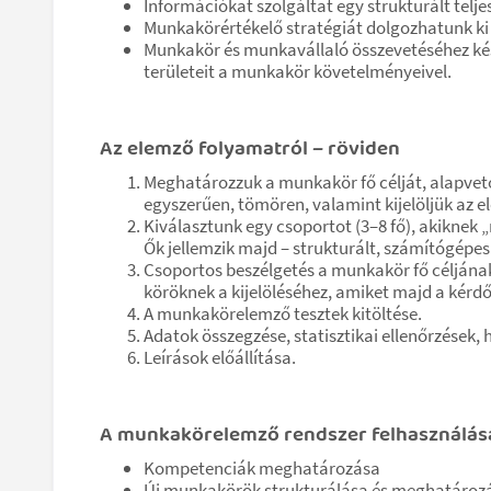
Információkat szolgáltat egy strukturált telj
Munkakörértékelő stratégiát dolgozhatunk ki 
Munkakör és munkavállaló összevetéséhez kész
területeit a munkakör követelményeivel.
Az elemző folyamatról – röviden
Meghatározzuk a munkakör fő célját, alapvető
egyszerűen, tömören, valamint kijelöljük az e
Kiválasztunk egy csoportot (3–8 fő), akiknek 
Ők jellemzik majd – strukturált, számítógépes
Csoportos beszélgetés a munkakör fő céljának
köröknek a kijelöléséhez, amiket majd a kérdő
A munkakörelemző tesztek kitöltése.
Adatok összegzése, statisztikai ellenőrzések, 
Leírások előállítása.
A munkakörelemző rendszer felhasználása
Kompetenciák meghatározása
Új munkakörök strukturálása és meghatároz