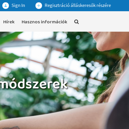
Sign In
Regisztráció álláskeresők részére
Hírek
Hasznos információk
 módszerek