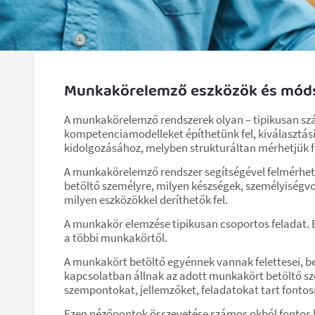
Munkakörelemző eszközök és mód
A munkakörelemző rendszerek olyan – tipikusan sz
kompetenciamodelleket építhetünk fel, kiválasztási
kidolgozásához, melyben strukturáltan mérhetjük f
A munkakörelemző rendszer segítségével felmérhet
betöltő személyre, milyen készségek, személyiségv
milyen eszközökkel deríthetők fel.
A munkakör elemzése tipikusan csoportos feladat.
a többi munkakörtől.
A munkakört betöltő egyénnek vannak felettesei, beos
kapcsolatban állnak az adott munkakört betöltő s
szempontokat, jellemzőket, feladatokat tart fontos
Ezen nézőpontok összevetése számos okból fontos l