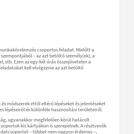
 munkakörelemzés csoportos feladat. Mielőtt a
empontjából – az azt betöltő személy(ek), a
l, stb. Ezen az egy-két órás összejövetelen a
eladatokat kell elvégeznie az azt betöltő
s módszerek ettől eltérő lépéseket és jelentéseket
épéseiről és különféle hasznosítási területeiről.
 tág, ugyanakkor megfelelően körül határolt
csoportok kis kártyákon is szerepelnek. A résztvevők
eladatcsoportot – többet nem nagyon érdemes –,