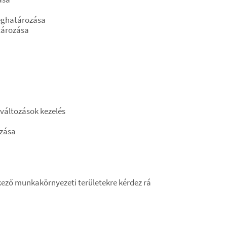
eghatározása
tározása
változások kezelés
ozása
ező munkakörnyezeti területekre kérdez rá