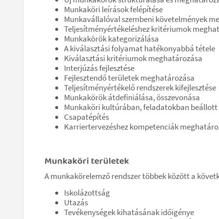
Munkaköri leírások felépítése
Munkavállalóval szembeni követelmények m
Teljesítményértékeléshez kritériumok megha
Munkakörök kategorizálása
A kiválasztási folyamat hatékonyabbá tétele
Kiválasztási kritériumok meghatározása
Interjúzás fejlesztése
Fejlesztendő területek meghatározása
Teljesítményértékelő rendszerek kifejlesztése
Munkakörök átdefiniálása, összevonása
Munkaköri kultúrában, feladatokban beállott 
Csapatépítés
Karriertervezéshez kompetenciák meghatár
Munkaköri területek
A munkakörelemző rendszer többek között a követk
Iskolázottság
Utazás
Tevékenységek kihatásának időigénye