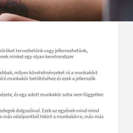
öröket tervezhetünk vagy jellemezhetünk,
tenek minket egy olyan keretrendszer
sabbak, milyen követelményeket ró a munkakört
író munkakör betöltéséhez és ezek a jellemzők
nézete, és egy adott munkakör soha nem független
 részlegek dolgozóival. Ezek az egyének mind-mind
más-más nézőpontból tekint a munkakörre, más-más