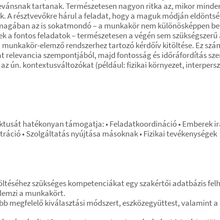
vánsnak tartanak. Természetesen nagyon ritka az, mikor minden 
k. A résztvevőkre hárul a feladat, hogy a maguk módján eldöntsé
önmagában az is sokatmondó – a munkakör nem különösképpen be
 a fontos feladatok – természetesen a végén sem szükségszerű a
munkakör-elemző rendszerhez tartozó kérdőív kitöltése. Ez szám
t relevancia szempontjából, majd fontosság és időráfordítás szer
k az ún. kontextusváltozókat (például: fizikai környezet, interpe
tusát hatékonyan támogatja: • Feladatkoordináció • Emberek irá
ráció • Szolgáltatás nyújtása másoknak • Fizikai tevékenységek
ltéséhez szükséges kompetenciákat egy szakértői adatbázis felh
llemzi a munkakört.
b megfelelő kiválasztási módszert, eszközegyüttest, valamint 