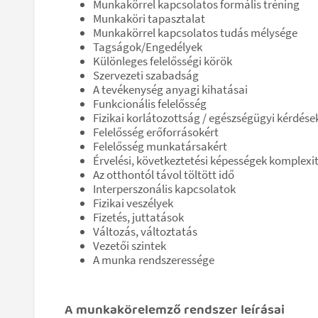
Munkakörrel kapcsolatos formális tréning
Munkaköri tapasztalat
Munkakörrel kapcsolatos tudás mélysége
Tagságok/Engedélyek
Különleges felelősségi körök
Szervezeti szabadság
A tevékenység anyagi kihatásai
Funkcionális felelősség
Fizikai korlátozottság / egészségügyi kérdése
Felelősség erőforrásokért
Felelősség munkatársakért
Érvelési, következtetési képességek komplexi
Az otthontól távol töltött idő
Interperszonális kapcsolatok
Fizikai veszélyek
Fizetés, juttatások
Változás, változtatás
Vezetői szintek
A munka rendszeressége
A munkakörelemző rendszer leírásai