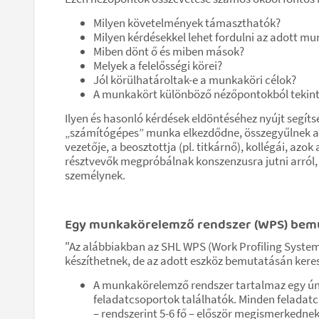
Milyen követelmények támaszthatók?
Milyen kérdésekkel lehet fordulni az adott m
Miben dönt ő és miben mások?
Melyek a felelősségi körei?
Jól körülhatároltak-e a munkaköri célok?
A munkakört különböző nézőpontokból tekin
Ilyen és hasonló kérdések eldöntéséhez nyújt segít
„számítógépes” munka elkezdődne, összegyűlnek az
vezetője, a beosztottja (pl. titkárnő), kollégái, az
résztvevők megpróbálnak konszenzusra jutni arról, h
személynek.
Egy munkakörelemző rendszer (WPS) bem
"Az alábbiakban az SHL WPS (Work Profiling System
készíthetnek, de az adott eszköz bemutatásán keres
A munkakörelemző rendszer tartalmaz egy ún. 
feladatcsoportok találhatók. Minden feladatcs
– rendszerint 5-6 fő – először megismerkedne