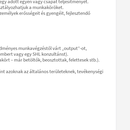
 egy adott egyén vagy csapat teljesítményét.
osztályozhatjuk a munkaköröket.
emélyek erősségeit és gyengéit, fejlesztendő
eredményes munkavégzéstől várt „output”-ot,
kembert vagy egy SHL konzultánst).
rt – már betöltők, beosztottak, felettesek stb.).
nt azoknak az általános területeknek, tevékenységi