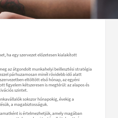
, ha egy szervezet előzetesen kialakított
meg az átgondolt munkahelyi beillesztési stratégia
s ezzel párhuzamosan minél rövidebb idő alatt
zervezetben eltöltött első hónap, az egyéni
ott figyelem kétszeresen is megtérül: az alapos és
ivációs szintet.
unkavállalók sokszor hónapokig, évekig a
lésük, a magabiztosságuk.
lyamatként is értelmezhetjük, amely magában