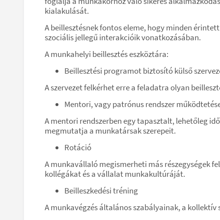
foglalja a munkakörhöz való sikeres alkalmazkodást
kialakulását.
A beillesztésnek fontos eleme, hogy minden érintet
szociális jellegű interakcióik vonatkozásában.
A munkahelyi beillesztés eszköztára:
Beillesztési programot biztosító külső szerve
A szervezet felkérhet erre a feladatra olyan beillesz
Mentori, vagy patrónus rendszer működtetés
A mentori rendszerben egy tapasztalt, lehetőleg idő
megmutatja a munkatársak szerepeit.
Rotáció
A munkavállaló megismerheti más részegységek fela
kollégákat és a vállalat munkakultúráját.
Beilleszkedési tréning
A munkavégzés általános szabályainak, a kollektív 