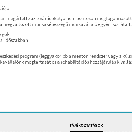
ciója
an megértette az elvárásokat, a nem pontosan megfogalmazott, v
 a megváltozott munkaképességű munkavállaló egyéni korlátait,
yagok
ási időszakban
leszkedési program (leggyakoribb a mentori rendszer vagy a küls
állalónk megtartását és a rehabilitációs hozzájárulás kiváltás
TÁJÉKOZTATÁSOK