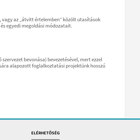
agy az „átvitt értelemben” közölt utasítások
 és egyedi megoldási módozatait.
ő szervezet bevonása) bevezetésével, mert ezzel
ára alapozott foglalkoztatási projektünk hosszú
ELÉRHETŐSÉG