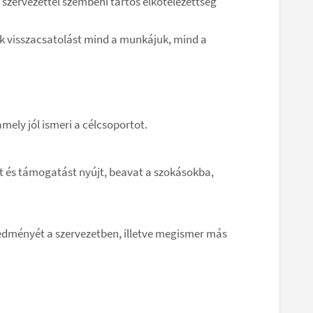
szervezettel szembeni tartós elkötelezettség
ak visszacsatolást mind a munkájuk, mind a
amely jól ismeri a célcsoportot.
st és támogatást nyújt, beavat a szokásokba,
edményét a szervezetben, illetve megismer más