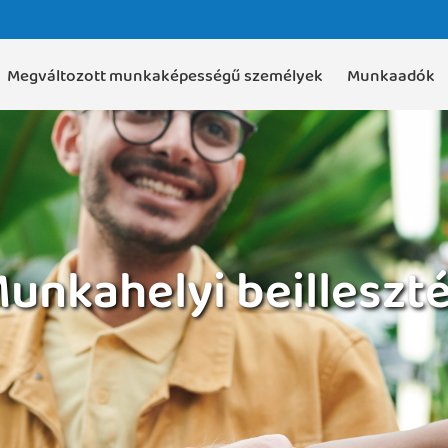
Megváltozott munkaképességű személyek
Munkaadók
unkahelyi beilleszt