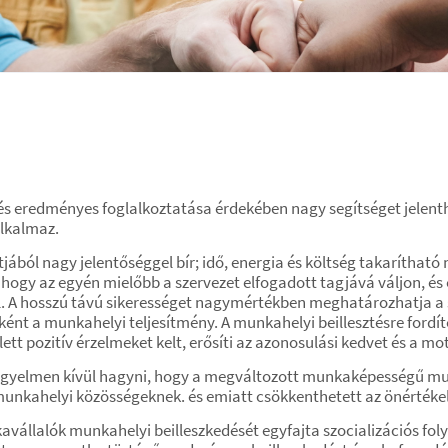
 eredményes foglalkoztatása érdekében nagy segítséget jelenthet
alkalmaz.
ból nagy jelentőséggel bír; idő, energia és költség takarítható 
, hogy az egyén mielőbb a szervezet elfogadott tagjává váljon, é
el. A hosszú távú sikerességet nagymértékben meghatározhatja a s
eként a munkahelyi teljesítmény. A munkahelyi beillesztésre fordít
ett pozitív érzelmeket kelt, erősíti az azonosulási kedvet és a mot
d figyelmen kívül hagyni, hogy a megváltozott munkaképességű m
munkahelyi közösségeknek. és emiatt csökkenthetett az önértéke
llalók munkahelyi beilleszkedését egyfajta szocializációs fo