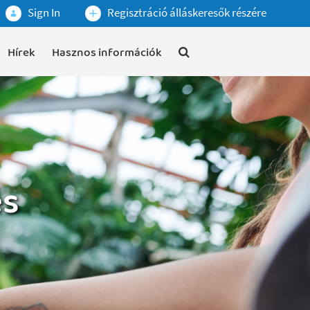
Sign In
Regisztráció álláskeresők részére
Hírek
Hasznos információk
és