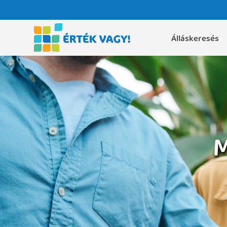
Álláskeresés
M