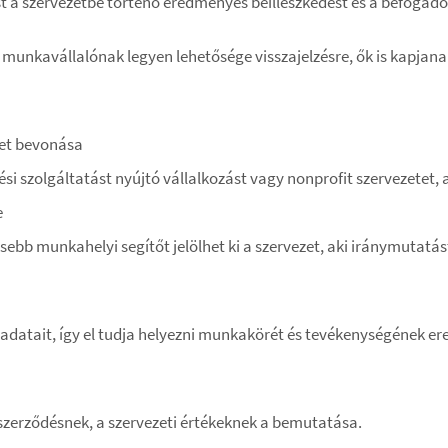
 a szervezetbe történő eredményes beilleszkedést és a befogadó 
t munkavállalónak legyen lehetősége visszajelzésre, ők is kapjan
zet bevonása
tési szolgáltatást nyújtó vállalkozást vagy nonprofit szervezetet, 
e
sebb munkahelyi segítőt jelölhet ki a szervezet, aki iránymutatá
datait, így el tudja helyezni munkakörét és tevékenységének er
szerződésnek, a szervezeti értékeknek a bemutatása.