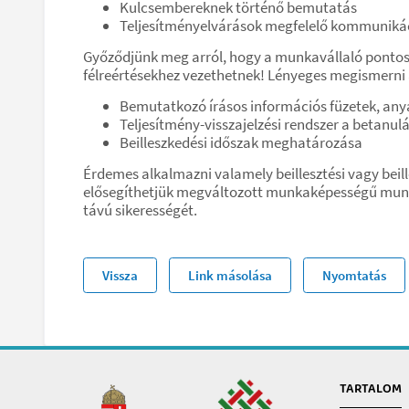
Kulcsembereknek történő bemutatás
Teljesítményelvárások megfelelő kommuniká
Győződjünk meg arról, hogy a munkavállaló pontos
félreértésekhez vezethetnek! Lényeges megismerni
Bemutatkozó írásos információs füzetek, an
Teljesítmény-visszajelzési rendszer a betanul
Beilleszkedési időszak meghatározása
Érdemes alkalmazni valamely beillesztési vagy beil
elősegíthetjük megváltozott munkaképességű munkav
távú sikerességét.
Vissza
Link másolása
Nyomtatás
TARTALOM