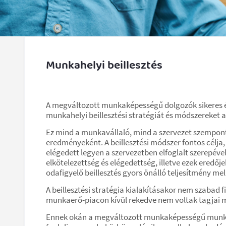
Munkahelyi beillesztés
A megváltozott munkaképességű dolgozók sikeres és
munkahelyi beillesztési stratégiát és módszereket 
Ez mind a munkavállaló, mind a szervezet szempontjá
eredményeként. A beillesztési módszer fontos célja
elégedett legyen a szervezetben elfoglalt szerepév
elkötelezettség és elégedettség, illetve ezek eredőj
odafigyelő beillesztés gyors önálló teljesítmény mell
A beillesztési stratégia kialakításakor nem szaba
munkaerő-piacon kívül rekedve nem voltak tagjai 
Ennek okán a megváltozott munkaképességű munkavá