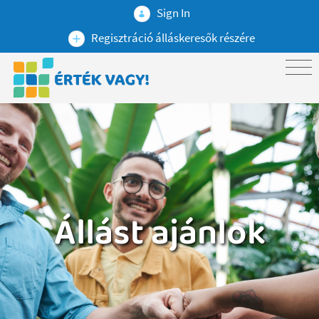
Sign In
Regisztráció álláskeresők részére
Állást ajánlok