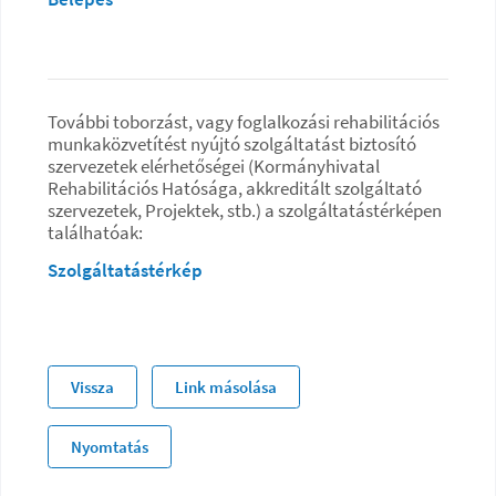
További toborzást, vagy foglalkozási rehabilitációs
munkaközvetítést nyújtó szolgáltatást biztosító
szervezetek elérhetőségei (Kormányhivatal
Rehabilitációs Hatósága, akkreditált szolgáltató
szervezetek, Projektek, stb.) a szolgáltatástérképen
találhatóak:
Szolgáltatástérkép
Vissza
Link másolása
Nyomtatás