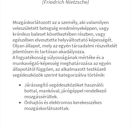
(Friedrich Nietzsche)
Mozgáskorlátozott az a személy, aki valamilyen
veleszületett betegség eredményeképpen, vagy
krónikus baleset következtében részben, vagy
egészében elvesztette helyváltoztató képességét.
Olyan állapot, mely az egyén társadalmi részvételét
jelentősen és tartósan akadályozza.
A fogyatékosság súlyosságának mértéke és a
munkavégző-képesség meghatározása az egyén
állapotától függően, az alkalmazott testközeli
segédeszközök szerint kategorizálva történik:
Járássegítő segédeszközöket használó:
bottal, mankóval, járógéppel rendelkező
mozgássérültek.
Önhajtós és elektromos kerekesszékes
mozgáskorlátozottak.