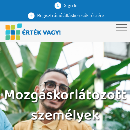
Sign In
Regisztráció álláskeresők részére
Mozgáskorlátozott
személyek