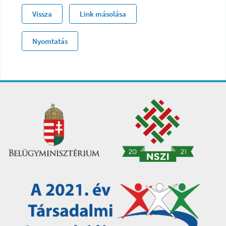
Vissza
Link másolása
Nyomtatás