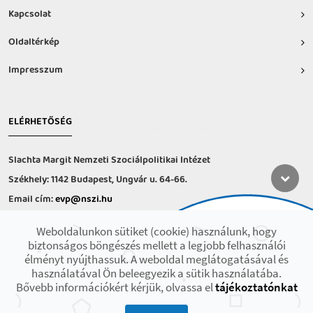
Kapcsolat
Oldaltérkép
Impresszum
ELÉRHETŐSÉG
Slachta Margit Nemzeti Szociálpolitikai Intézet
Székhely: 1142 Budapest, Ungvár u. 64-66.
Email cím:
evp@nszi.hu
Információs vonal: +36 30 682-6371
Weboldalunkon sütiket (cookie) használunk, hogy
hétfő-csütörtök: 8:00-16:00
biztonságos böngészés mellett a legjobb felhasználói
péntek: 8:00-14.00
élményt nyújthassuk. A weboldal meglátogatásával és
használatával Ön beleegyezik a sütik használatába.
Bővebb információkért kérjük, olvassa el
tájékoztatónkat
2021 © Minden jog fenntartva! Készült az EFOP-1.9.3-VEKOP-17 projekt
keretében.