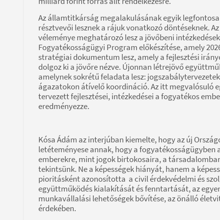
milliárd forint forrás állt rendelkezésre.
Az államtitkárság megalakulásának egyik legfontosa
résztvevői lesznek a rájuk vonatkozó döntéseknek. Az
véleménye meghatározó lesz a jövőbeni intézkedésekn
Fogyatékosságügyi Program előkészítése, amely 2026.
stratégiai dokumentum lesz, amely a fejlesztési irán
dolgoz ki a jövőre nézve. Újonnan létrejövő együttm
amelynek sokrétű feladata lesz: jogszabálytervezetek
ágazatokon átívelő koordináció. Az itt megvalósuló 
tervezett fejlesztései, intézkedései a fogyatékos em
eredményezze.
Kósa Ádám az interjúban kiemelte, hogy az új Ország
letéteményese annak, hogy a fogyatékosságügyben a 
emberekre, mint jogok birtokosaira, a társadalomban 
tekintsünk. Ne a képességek hiányát, hanem a képess
pioritásként azonosította a civil érdekvédelmi és szol
együttműködés kialakítását és fenntartását, az egyen
munkavállalási lehetőségek bővítése, az önálló életv
érdekében.