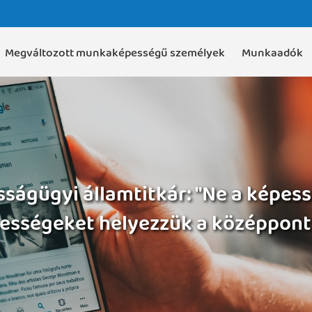
Megváltozott munkaképességű személyek
Munkaadók
ágügyi államtitkár: "Ne a képes
ességeket helyezzük a középpont