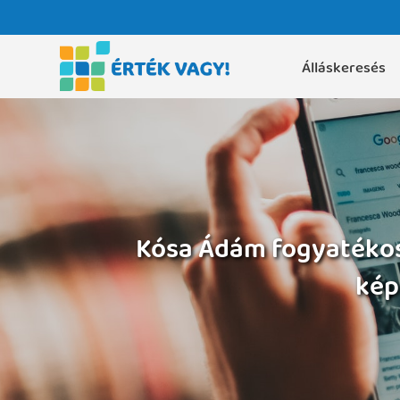
Álláskeresés
Kósa Ádám fogyatékoss
kép