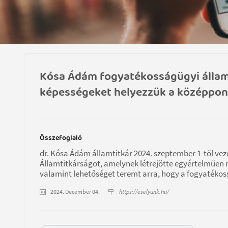
Kósa Ádám fogyatékosságügyi államt
képességeket helyezzük a középpon
Összefoglaló
dr. Kósa Ádám államtitkár 2024. szeptember 1-től v
Államtitkárságot, amelynek létrejötte egyértelműen 
valamint lehetőséget teremt arra, hogy a fogyatéko
2024. December 04.
https://eselyunk.hu/