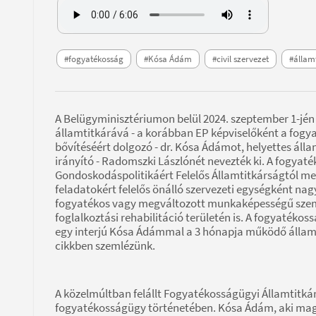
#fogyatékosság
#Kósa Ádám
#civil szervezet
#állam
A Belügyminisztériumon belül 2024. szeptember 1-jén
államtitkárává - a korábban EP képviselőként a fogy
bővítéséért dolgozó - dr. Kósa Ádámot, helyettes álla
irányító - Radomszki Lászlónét nevezték ki. A fogyaté
Gondoskodáspolitikáért Felelős Államtitkárságtól me
feladatokért felelős önálló szervezeti egységként na
fogyatékos vagy megváltozott munkaképességű szem
foglalkoztási rehabilitáció területén is. A fogyaték
egy interjú Kósa Ádámmal a 3 hónapja működő államti
cikkben szemlézünk.
A közelmúltban felállt Fogyatékosságügyi Államtitká
fogyatékosságügy történetében. Kósa Ádám, aki maga i