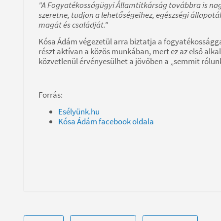
"A Fogyatékosságügyi Államtitkárság továbbra is nagy
szeretne, tudjon a lehetőségeihez, egészségi állapo
magát és családját."
Kósa Ádám végezetül arra biztatja a fogyatékossággal
részt aktívan a közös munkában, mert ez az első alk
közvetlenül érvényesülhet a jövőben a „semmit rólunk
Forrás:
Esélyünk.hu
Kósa Ádám facebook oldala