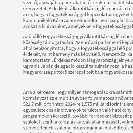
vezető, aki saját tapasztalatait és szakmai küldetés
szervezetet. A dedikált államtitkárság létrehozása t
arra, hogy a fogyatékossággal kapcsolatos ügyeket h
kommunikáló Kósa Ádám elmondta, nem csupán hivatal
azokat a kihívásokat, amelyekkel a fogyatékosságga
Az önálló Fogyatékosságügyi Államtitkárság létreho
közösség támogatására. Az európai parlamenti képv
ahol bebizonyította, hogy a fogyatékossággal élő po
érdekeit, mint bármely más képviselő. Nemzetközi ka
kamatoztatni. Érdekes módon Magyarország jelnyelvi
ugyanis Japán delegáció készül tanulmányozni a hazai
Magyarország úttörő szerepet tölt be a fogyatékoss
Arra a kérdésre, hogy milyen támogatásokra számítha
kormányzat az elmúlt 14 évben folyamatosan növelt
521,7 millió forintról 2024-re 1,575 milliárd forintra
egyesületek és alapítványok területen való hatékony 
programokon keresztül további forrásokat biztosít: 
szülőket, segíti a terápiás kutyák alkalmazását, val
szervezeteinek szakmai programjainak működtetéséhe