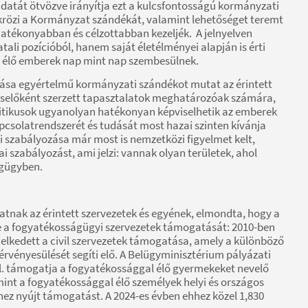
tudatát ötvözve irányítja ezt a kulcsfontosságú kormányzati
ükrözi a Kormányzat szándékát, valamint lehetőséget teremt
atékonyabban és célzottabban kezeljék. A jelnyelven
i pozícióból, hanem saját életélményei alapján is érti
l élő emberek nap mint nap szembesülnek.
zása egyértelmű kormányzati szándékot mutat az érintett
iselőként szerzett tapasztalatok meghatározóak számára,
litikusok ugyanolyan hatékonyan képviselhetik az emberek
pcsolatrendszerét és tudását most hazai szinten kívánja
 szabályozása már most is nemzetközi figyelmet kelt,
 szabályozást, ami jelzi: vannak olyan területek, ahol
ágügyben.
tnak az érintett szervezetek és egyének, elmondta, hogy a
e a fogyatékosságügyi szervezetek támogatását: 2010-ben
 emelkedett a civil szervezetek támogatása, amely a különböző
érvényesülését segíti elő. A Belügyminisztérium pályázati
pl. támogatja a fogyatékossággal élő gyermekeket nevelő
amint a fogyatékossággal élő személyek helyi és országos
z nyújt támogatást. A 2024-es évben ehhez közel 1,830