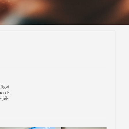
gügyi
berek,
ljék.