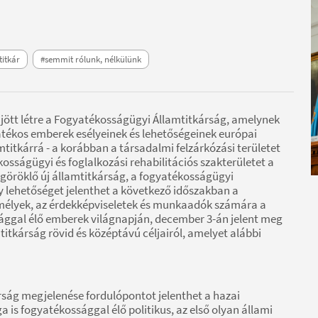
titkár
#semmit rólunk, nélkülünk
 jött létre a Fogyatékosságügyi Államtitkárság, amelynek
atékos emberek esélyeinek és lehetőségeinek európai
mtitkárrá - a korábban a társadalmi felzárkózási területet
kosságügyi és foglalkozási rehabilitációs szakterületet a
göröklő új államtitkárság, a fogyatékosságügyi
gy lehetőséget jelenthet a következő időszakban a
élyek, az érdekképviseletek és munkaadók számára a
ossággal élő emberek világnapján, december 3-án jelent meg
tkárság rövid és középtávú céljairól, amelyet alábbi
rság megjelenése fordulópontot jelenthet a hazai
s fogyatékossággal élő politikus, az első olyan állami