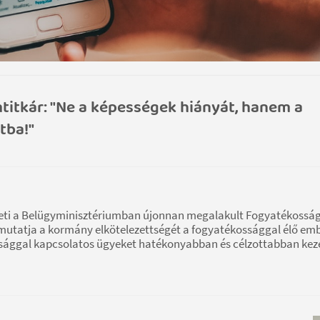
itkár: "Ne a képességek hiányát, hanem a
tba!"
ezeti a Belügyminisztériumban újonnan megalakult Fogyatékossá
mutatja a kormány elkötelezettségét a fogyatékossággal élő em
ssággal kapcsolatos ügyeket hatékonyabban és célzottabban keze