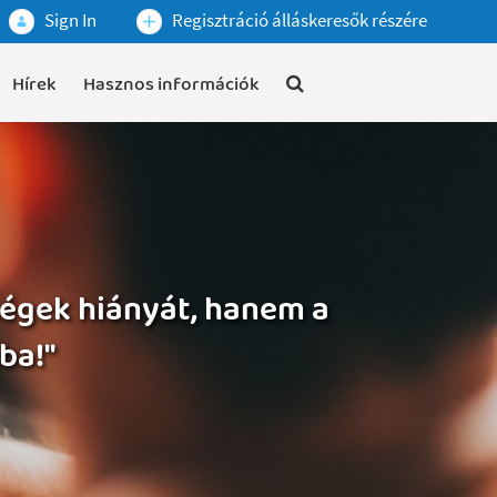
Sign In
Regisztráció álláskeresők részére
Hírek
Hasznos információk
ségek hiányát, hanem a
ba!"