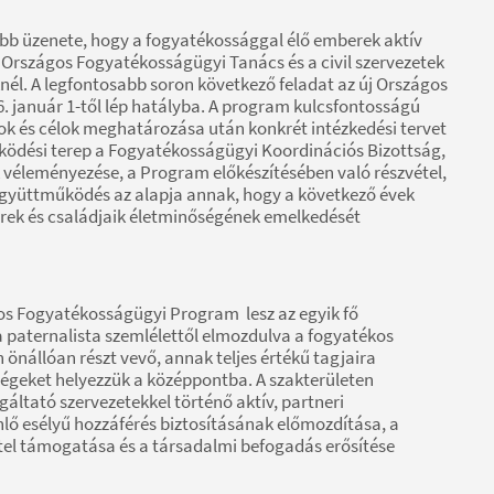
bb üzenete, hogy a fogyatékossággal élő emberek aktív
 Országos Fogyatékosságügyi Tanács és a civil szervezetek
él. A legfontosabb soron következő feladat az új Országos
 január 1-től lép hatályba. A program kulcsfontosságú
yok és célok meghatározása után konkrét intézkedési tervet
űködési terep a Fogyatékosságügyi Koordinációs Bizottság,
 véleményezése, a Program előkészítésében való részvétel,
együttműködés az alapja annak, hogy a következő évek
berek és családjaik életminőségének emelkedését
os Fogyatékosságügyi Program lesz az egyik fő
paternalista szemlélettől elmozdulva a fogyatékos
önállóan részt vevő, annak teljes értékű tagjaira
égeket helyezzük a középpontba. A szakterületen
gáltató szervezetekkel történő aktív, partneri
lő esélyű hozzáférés biztosításának előmozdítása, a
itel támogatása és a társadalmi befogadás erősítése