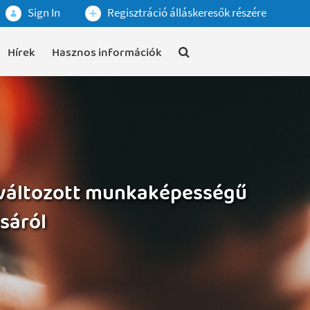
Sign In
Regisztráció álláskeresők részére
Hírek
Hasznos információk
egváltozott munkaképességű
sáról