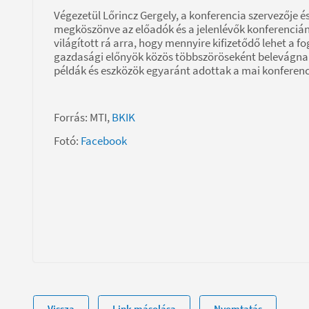
Végezetül Lőrincz Gergely, a konferencia szervezője 
megköszönve az előadók és a jelenlévők konferencián 
világított rá arra, hogy mennyire kifizetődő lehet a f
gazdasági előnyök közös többszöröseként belevágna
példák és eszközök egyaránt adottak a mai konferenc
Forrás: MTI,
BKIK
Fotó:
Facebook
Vissza
Link másolása
Nyomtatás