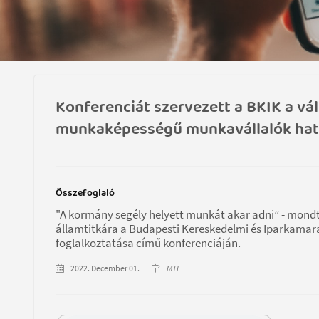
Konferenciát szervezett a BKIK a vá
munkaképességű munkavállalók haté
Összefoglaló
"A kormány segély helyett munkát akar adni” - mondt
államtitkára a Budapesti Kereskedelmi és Iparkama
foglalkoztatása című konferenciáján.
2022. December 01.
MTI