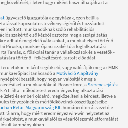
egközelítését, illetve hogy miként használhatják azt a
lat
ügyvezető igazgatója az egyházak, ezen belül a
oztatással kapcsolatos tevékenységéről és hozzáadott
évben indított, munkaadóknak szóló rehabilitációs
ációs szakértő első kézből osztotta meg a szolgáltatás
ekre adható megfelelő válaszokat, a munkahelyen történő
lai Piroska, munkaerőpiaci szakértő a foglalkoztatási
ta Tamás, c. főiskolai tanár a vállalkozások és a vezetők -
sára történő - felkészítéséről tartott előadást.
t területükön miként segítik elő, vagy valósítják meg az MMK
a munkaerőpiaci tanácsadó a
Motiváció Alapítvány
kenységéről beszélt, hogy hogyan valósítják meg a
lyezkedésüket a munkaadóknál. Rosner Imre, a
Szerencsejáték
k Zrt. által működtetett eredményes foglalkoztatási
üzleti és emberi oldalról megközelíteni a kérdést, illetve a
 kulcs tényezőinek és mérföldköveinek összefüggéseibe
uchan Retail Magyarország Kft.
humánerőforrás vezetője
tt rá arra, hogy miért eredményez win-win helyzetet az
árkaépítést, a munkavállalói és vásárlói szemléletformálást
alósult kampányukban.