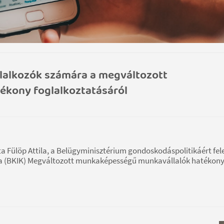
llalkozók számára a megváltozott
kony foglalkoztatásáról
a Fülöp Attila, a Belügyminisztérium gondoskodáspolitikáért fel
ra (BKIK) Megváltozott munkaképességű munkavállalók hatékon