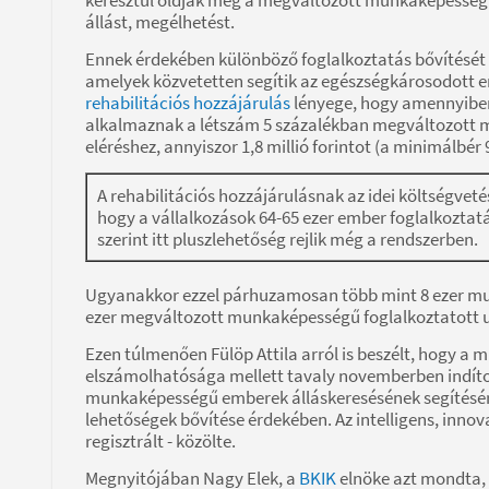
állást, megélhetést.
Ennek érdekében különböző foglalkoztatás bővítését 
amelyek közvetetten segítik az egészségkárosodott 
rehabilitációs hozzájárulás
lényege, hogy amennyiben
alkalmaznak a létszám 5 százalékban megváltozott 
eléréshez, annyiszor 1,8 millió forintot (a minimálbér 
A rehabilitációs hozzájárulásnak az idei költségveté
hogy a vállalkozások 64-65 ezer ember foglalkoztat
szerint itt pluszlehetőség rejlik még a rendszerben.
Ugyanakkor ezzel párhuzamosan több mint 8 ezer mun
ezer megváltozott munkaképességű foglalkoztatott ut
Ezen túlmenően Fülöp Attila arról is beszélt, hogy a
elszámolhatósága mellett tavaly novemberben indítot
munkaképességű emberek álláskeresésének segítésér
lehetőségek bővítése érdekében. Az intelligens, innov
regisztrált - közölte.
Megnyitójában Nagy Elek, a
BKIK
elnöke azt mondta, 