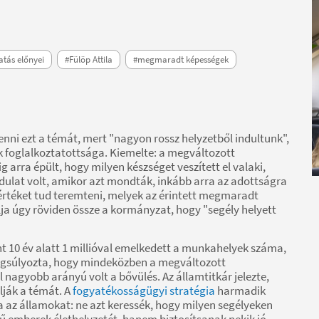
atás előnyei
#Fülöp Attila
#megmaradt képességek
tenni ezt a témát, mert "nagyon rossz helyzetből indultunk",
 foglalkoztatottsága. Kiemelte: a megváltozott
rra épült, hogy milyen készséget veszített el valaki,
ulat volt, amikor azt mondták, inkább arra az adottságra
 értéket tud teremteni, melyek az érintett megmaradt
lja úgy röviden össze a kormányzat, hogy "segély helyett
 10 év alatt 1 millióval emelkedett a munkahelyek száma,
Hangsúlyozta, hogy mindeközben a megváltozott
agyobb arányú volt a bővülés. Az államtitkár jelezte,
ják a témát. A
fogyatékosságügyi stratégia
harmadik
ja az államokat: ne azt keressék, hogy milyen segélyeken
 emberek élethelyzetét, hanem biztosítsanak nekik jó