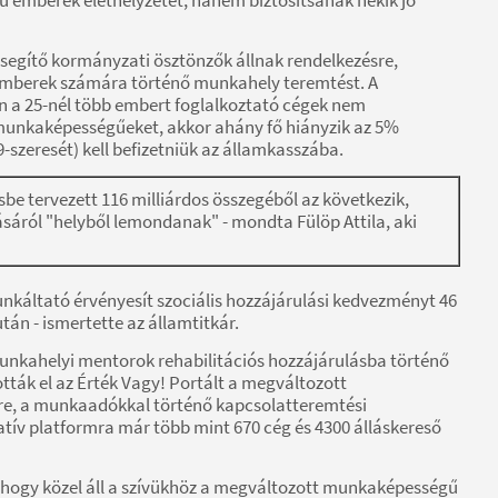
segítő kormányzati ösztönzők állnak rendelkezésre,
emberek számára történő munkahely teremtést. A
 a 25-nél több embert foglalkoztató cégek nem
munkaképességűeket, akkor ahány fő hiányzik az 5%
9-szeresét) kell befizetniük az államkasszába.
sbe tervezett 116 milliárdos összegéből az következik,
ásáról "helyből lemondanak" - mondta Fülöp Attila, aki
káltató érvényesít szociális hozzájárulási kedvezményt 46
án - ismertette az államtitkár.
 munkahelyi mentorok rehabilitációs hozzájárulásba történő
ták el az Érték Vagy! Portált a megváltozott
e, a munkaadókkal történő kapcsolatteremtési
atív platformra már több mint 670 cég és 4300 álláskereső
hogy közel áll a szívükhöz a megváltozott munkaképességű