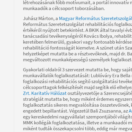
létrehozásának főbb motívumait, a portál innovatív m
munkaadók a célcsoport toborzásában.
Juhász Márton, a
Magyar Református Szeretetszolgá
Református Szeretetszolgálat rehabilitációs foglalk
értékéről nyújtott betekintést. A BKIK által tavalyi 
tanácsadási tevékenységéről Kovács Ibolya, rehabilit
keretében felmerülő, gyakori vagy fontosabb kérdés
rehabilitáció fontosságát kiemelve. A szünet után Sza
helyzetképet mutatta be a résztvevőknek, majd dr. Bar
megváltozott munkaképességű személyek foglalkoztatá
Gyakorlati oldalról 3 szervezet mutatta be, hogy sajá
munkavállalók foglalkoztatását: Lublóváry Era Bell
foglalkozási rehabilitációs segítő szolgáltatási tevé
célcsoporttagok felkészítését majd segítik elő elhe
Zrt. Karitatív Hálózat
osztályvezetője a Szerencsejáté
stratégiát mutatta be, hogy miként érdemes egyszerre 
foglalkoztatás sikeres megvalósítása összetevőinek,
engedett bepillantást. Végezetül Bali Zsuzsanna, az
A
egy kereskedelmi nagyvállalat szempontjából világíto
MMK kollégák foglalkoztatása, illetve a munkaadói m
miként tudták összekapcsolni több, eddig már megv