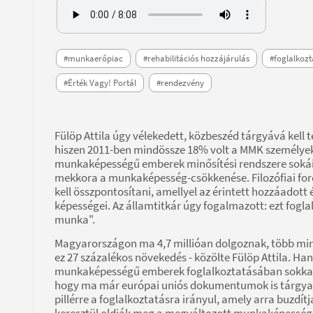
#munkaerőpiac
#rehabilitációs hozzájárulás
#foglalkozt
#Érték Vagy! Portál
#rendezvény
Fülöp Attila úgy vélekedett, közbeszéd tárgyává kell 
hiszen 2011-ben mindössze 18% volt a MMK személyek
munkaképességű emberek minősítési rendszere sokáig a
mekkora a munkaképesség-csökkenése. Filozófiai ford
kell összpontosítani, amellyel az érintett hozzáadott
képességei. Az államtitkár úgy fogalmazott: ezt fogla
munka".
Magyarországon ma 4,7 millióan dolgoznak, több mint
ez 27 százalékos növekedés - közölte Fülöp Attila. 
munkaképességű emberek foglalkoztatásában sokkal n
hogy ma már európai uniós dokumentumok is tárgyal
pillérre a foglalkoztatásra irányul, amely arra buzdít
keresztül oldják meg a megváltozott munkaképességű