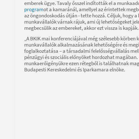
emberek ügye. Tavaly ősszel indították el a munkaadó
program
ot a kamaránál, amellyel az érintettek megb
az öngondoskodás útján - tette hozzá. Céljuk, hogy a 
munkavállalók várnak rájuk, ami új lehetőségeket jel
megbecsülik az embereket, akkor ezt vissza is kapják.
„A BKIK mai konferenciájával még szélesebb körben kí
munkavállalók alkalmazásának lehetőségére és meg
foglalkoztatása – a társadalmi felelősségvállalás mel
pénzügyi és szociális előnyöket hordozhat magában. Fe
munkaerőigényükre ezen rétegből is találhatnak mag
Budapesti Kereskedelmi és Iparkamara elnöke.