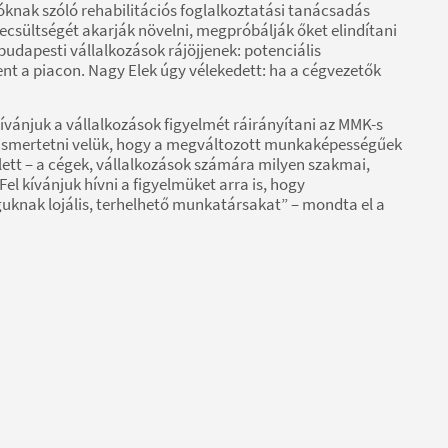
knak szóló rehabilitációs foglalkoztatási tanácsadás
ecsültségét akarják növelni, megpróbálják őket elindítani
budapesti vállalkozások rájöjjenek: potenciális
ent a piacon. Nagy Elek úgy vélekedett: ha a cégvezetők
vánjuk a vállalkozások figyelmét ráirányítani az MMK-s
ismertetni velük, hogy a megváltozott munkaképességűek
lett – a cégek, vállalkozások számára milyen szakmai,
l kívánjuk hívni a figyelmüket arra is, hogy
uknak lojális, terhelhető munkatársakat” – mondta el a