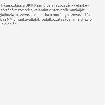
és házigazdája, a BKIK Kézműipari Tagozatának elnöke -
történő részvételét, valamint a szervezők munkáját -
oglalkoztató szervezeteknek, ha a morális, a szervezeti és
k az MMK munkavállalók foglalkoztatásába, amelyhez jó
ia alapján.