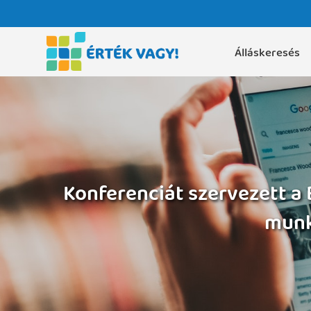
Álláskeresés
Konferenciát szervezett a
munk