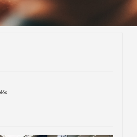
elős
y