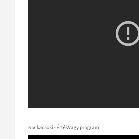
Kockacsoki - ÉrtékVagy program