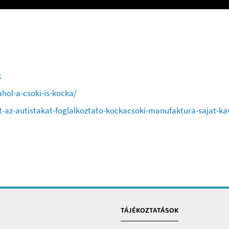
k
hol-a-csoki-is-kocka/
lyt-az-autistakat-foglalkoztato-kockacsoki-manufaktura-sajat-ka
TÁJÉKOZTATÁSOK