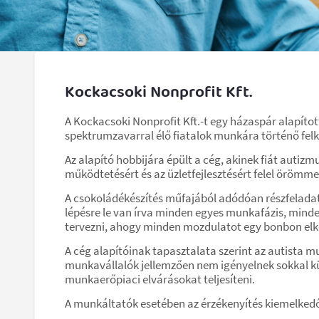
Kockacsoki Nonprofit Kft.
A Kockacsoki Nonprofit Kft.-t egy házaspár alapíto
spektrumzavarral élő fiatalok munkára történő fel
Az alapító hobbijára épült a cég, akinek fiát autizmu
működtetésért és az üzletfejlesztésért felel örömmel
A csokoládékészítés műfajából adódóan részfeladat
lépésre le van írva minden egyes munkafázis, minde
tervezni, ahogy minden mozdulatot egy bonbon elké
A cég alapítóinak tapasztalata szerint az autista 
munkavállalók jellemzően nem igényelnek sokkal k
munkaerőpiaci elvárásokat teljesíteni.
A munkáltatók esetében az érzékenyítés kiemelked