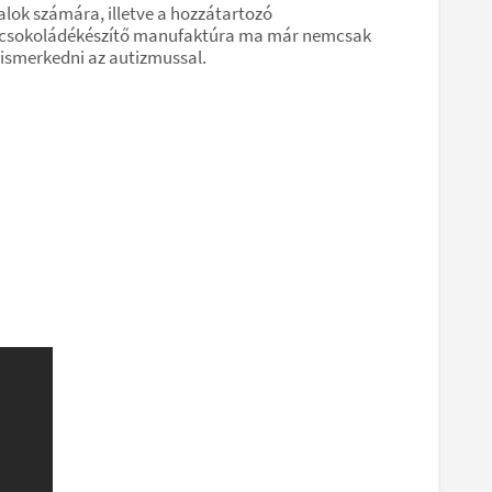
alok számára, illetve a hozzátartozó
oki csokoládékészítő manufaktúra ma már nemcsak
egismerkedni az autizmussal.