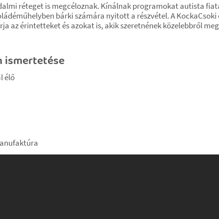
adalmi réteget is megcéloznak. Kínálnak programokat autista fiat
okoládéműhelyben bárki számára nyitott a részvétel. A KockaCs
rja az érintetteket és azokat is, akik szeretnének közelebbről m
m ismertetése
l élő
manufaktúra