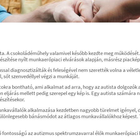
tta. A csokoládéműhely valamivel később kezdte meg működését. A
készítése nyílt munkaerőpiaci elvárások alapján, másrész piacké
ssal diagnosztizálták és feleségével nem szerették volna a véletlenr
, sőt szenvedéllyel végzi a munkáját.
okra bontható, ami alkalmat ad arra, hogy az autista dolgozók 
n eljárás mellett pedig szerepel egy kép is. Egy autista számár
szítésekor.
munkavállalók alkalmazása kezdetben nagyobb türelmet igényel, d
ülönlegesebb bánásmódot az átlagos munkavállalókhoz képest. 
ő fontosságú az autizmus spektrumzavarral élők munkaerőpiaci 