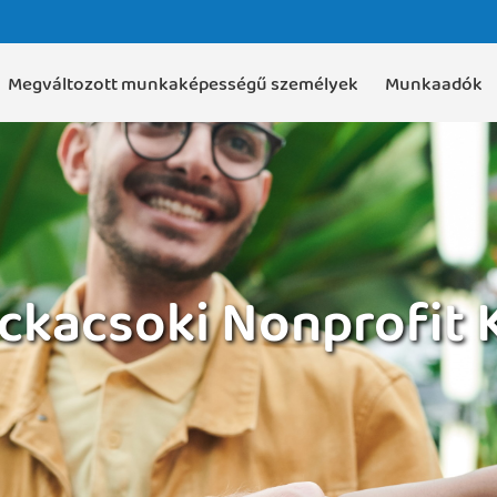
Megváltozott munkaképességű személyek
Munkaadók
ckacsoki Nonprofit K