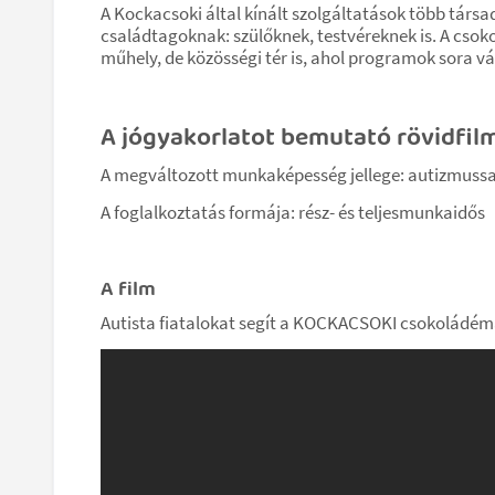
A Kockacsoki által kínált szolgáltatások több társ
családtagoknak: szülőknek, testvéreknek is. A cs
műhely, de közösségi tér is, ahol programok sora vá
A jógyakorlatot bemutató rövidfil
A megváltozott munkaképesség jellege: autizmussa
A foglalkoztatás formája: rész- és teljesmunkaidős
A film
Autista fiatalokat segít a KOCKACSOKI csokoládé