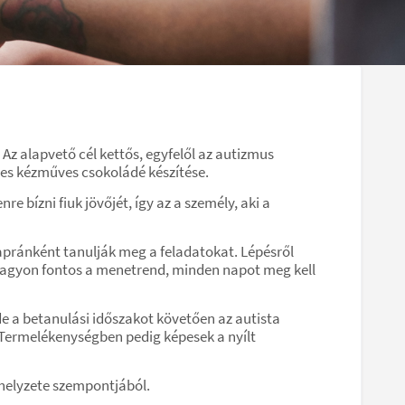
z alapvető cél kettős, egyfelől az autizmus
pes kézműves csokoládé készítése.
e bízni fiuk jövőjét, így az a személy, aki a
apránként tanulják meg a feladatokat. Lépésről
a nagyon fontos a menetrend, minden napot meg kell
e a betanulási időszakot követően az autista
Termelékenységben pedig képesek a nyílt
helyzete szempontjából.