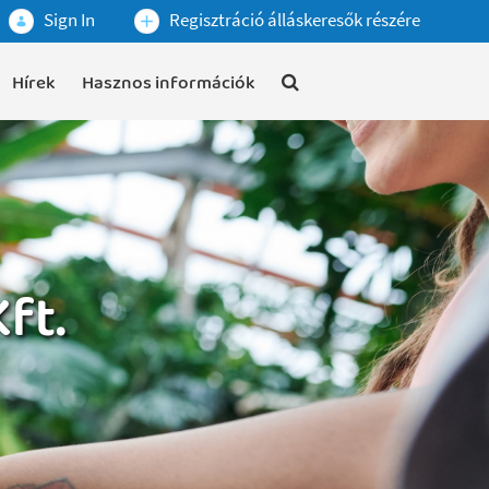
Sign In
Regisztráció álláskeresők részére
Hírek
Hasznos információk
ft.