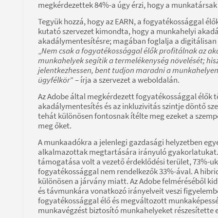
megkérdezettek 84%-a úgy érzi, hogy a munkatársak
Tegyük hozzá, hogy az EARN, a fogyatékossággal élők
kutató szervezet kimondta, hogy a munkahelyi akadál
akadálymentesítésre; magában foglalja a digitálisan
„
Nem csak a fogyatékossággal élők profitálnak az a
munkahelyek segítik a termelékenység növelését; hisz
jelentkezhessen, bent tudjon maradni a munkahelyen és
ügyfélkör
” – írja a szervezet a weboldalán.
Az Adobe által megkérdezett fogyatékossággal élők t
akadálymentesítés és az inkluzivitás szintje döntő 
tehát különösen fontosnak ítélte meg ezeket a szemp
meg őket.
A munkaadókra a jelenlegi gazdasági helyzetben egyé
alkalmazottak megtartására irányuló gyakorlatukat.
támogatása volt a vezető érdeklődési terület, 73%-uk
fogyatékossággal nem rendelkezők 33%-ával. A hibrid
különösen a járvány miatt. Az Adobe felméréséből kid
és távmunkára vonatkozó irányelveit veszi figyelembe
fogyatékossággal élő és megváltozott munkaképesség
munkavégzést biztosító munkahelyeket részesítette 