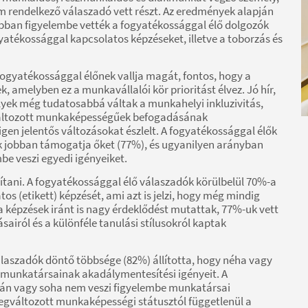
 rendelkező válaszadó vett részt. Az eredmények alapján
ban figyelembe vették a fogyatékossággal élő dolgozók
gyatékossággal kapcsolatos képzéseket, illetve a toborzás és
 fogyatékossággal élőnek vallja magát, fontos, hogy a
 amelyben ez a munkavállalói kör prioritást élvez. Jó hír,
yek még tudatosabbá váltak a munkahelyi inkluzivitás,
változott munkaképességűek befogadásának
gen jelentős változásokat észlelt. A fogyatékossággal élők
 jobban támogatja őket (77%), és ugyanilyen arányban
be veszi egyedi igényeiket.
vítani. A fogyatékossággal élő válaszadók körülbelül 70%-a
os (etikett) képzését, ami azt is jelzi, hogy még mindig
a képzések iránt is nagy érdeklődést mutattak, 77%-uk vett
sairól és a különféle tanulási stílusokról kaptak
laszadók döntő többsége (82%) állította, hogy néha vagy
 munkatársainak akadálymentesítési igényeit. A
kán vagy soha nem veszi figyelembe munkatársai
egváltozott munkaképességi státusztól függetlenül a