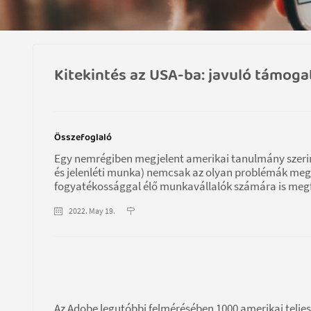
Kitekintés az USA-ba: javuló támog
Összefoglaló
Egy nemrégiben megjelent amerikai tanulmány szerint
és jelenléti munka) nemcsak az olyan problémák mego
fogyatékossággal élő munkavállalók számára is megf
2022. May 19.
Az Adobe legutóbbi felmérésében 1000 amerikai telj