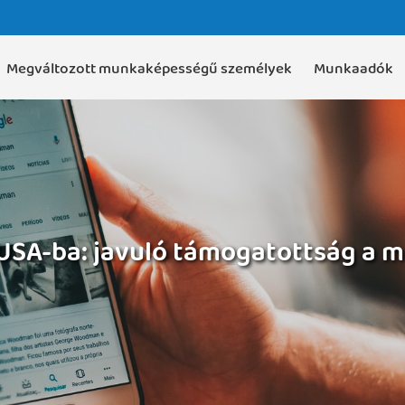
Megváltozott munkaképességű személyek
Munkaadók
 USA-ba: javuló támogatottság a