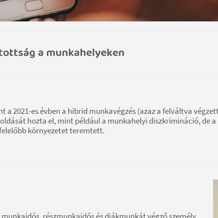
atottság a munkahelyeken
 a 2021-es évben a hibrid munkavégzés (azaz a felváltva végzett
ldását hozta el, mint például a munkahelyi diszkrimináció, de a
elelőbb környezetet teremtett.
es munkaidős, részmunkaidős és diákmunkát végző személy,