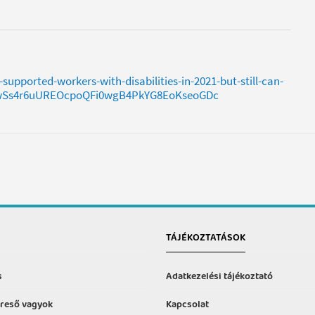
pported-workers-with-disabilities-in-2021-but-still-can-
iwSs4r6uUREOcpoQFi0wgB4PkYG8EoKseoGDc
TÁJÉKOZTATÁSOK
s
Adatkezelési tájékoztató
reső vagyok
Kapcsolat