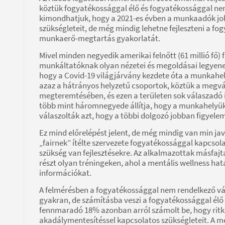
köztük fogyatékossággal élő és fogyatékossággal nem
kimondhatjuk, hogy a 2021-es évben a munkaadók job
szükségleteit, de még mindig lehetne fejleszteni a fo
munkaerő-megtartás gyakorlatát.
Mivel minden negyedik amerikai felnőtt (61 millió fő)
munkáltatóknak olyan nézetei és megoldásai legyenek,
hogy a Covid-19 világjárvány kezdete óta a munkahel
azaz a hátrányos helyzetű csoportok, köztük a meg
megteremtésében, és ezen a területen sok válaszadó i
több mint háromnegyede állítja, hogy a munkahelyük
válaszolták azt, hogy a többi dolgozó jobban figyelem
Ez mind előrelépést jelent, de még mindig van min ja
„fairnek” ítélte szervezete fogyatékossággal kapcsolat
szükség van fejlesztésekre. Az alkalmazottak másfajt
részt olyan tréningeken, ahol a mentális wellness hatá
információkat.
A felmérésben a fogyatékossággal nem rendelkező vá
gyakran, de számításba veszi a fogyatékossággal élő
fennmaradó 18% azonban arról számolt be, hogy rit
akadálymentesítéssel kapcsolatos szükségleteit. A m