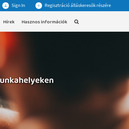
Sign In
Regisztráció álláskeresők részére
Hírek
Hasznos információk
 munkahelyeken