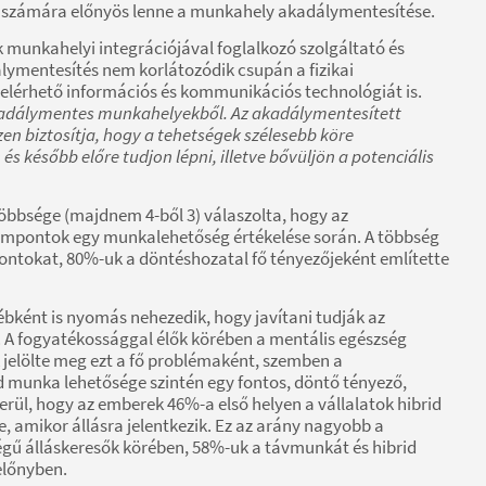
 számára előnyös lenne a munkahely akadálymentesítése.
 munkahelyi integrációjával foglalkozó szolgáltató és
ymentesítés nem korlátozódik csupán a fizikai
 elérhető információs és kommunikációs technológiát is.
kadálymentes munkahelyekből. Az akadálymentesített
en biztosítja, hogy a tehetségek szélesebb köre
 később előre tudjon lépni, illetve bővüljön a potenciális
öbbsége (majdnem 4-ből 3) válaszolta, hogy az
szempontok egy munkalehetőség értékelése során. A többség
ontokat, 80%-uk a döntéshozatal fő tényezőjeként említette
bként is nyomás nehezedik, hogy javítani tudják az
 A fogyatékossággal élők körében a mentális egészség
 jelölte meg ezt a fő problémaként, szemben a
 munka lehetősége szintén egy fontos, döntő tényező,
erül, hogy az emberek 46%-a első helyen a vállalatok hibrid
, amikor állásra jelentkezik. Ez az arány nagyobb a
ű álláskeresők körében, 58%-uk a távmunkát és hibrid
előnyben.