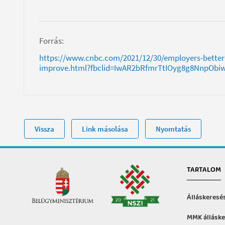
Forrás:
https://www.cnbc.com/2021/12/30/employers-better-su
improve.html?fbclid=IwAR2bRfmrTtIOyg8g8NnpOb
Vissza
Link másolása
Nyomtatás
TARTALOM
Álláskeresé
MMK álláske